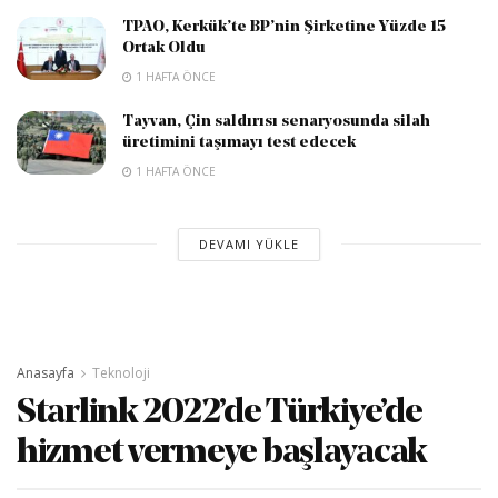
TPAO, Kerkük’te BP’nin Şirketine Yüzde 15
Ortak Oldu
1 HAFTA ÖNCE
Tayvan, Çin saldırısı senaryosunda silah
üretimini taşımayı test edecek
1 HAFTA ÖNCE
DEVAMI YÜKLE
Anasayfa
Teknoloji
Starlink 2022’de Türkiye’de
hizmet vermeye başlayacak