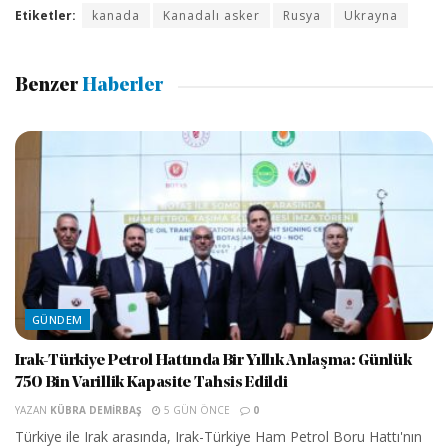
Etiketler:
kanada
Kanadalı asker
Rusya
Ukrayna
Benzer
Haberler
GÜNDEM
Irak-Türkiye Petrol Hattında Bir Yıllık Anlaşma: Günlük
750 Bin Varillik Kapasite Tahsis Edildi
YAZAN
KÜBRA DEMIRBAŞ
5 GÜN ÖNCE
0
Türkiye ile Irak arasında, Irak-Türkiye Ham Petrol Boru Hattı'nın