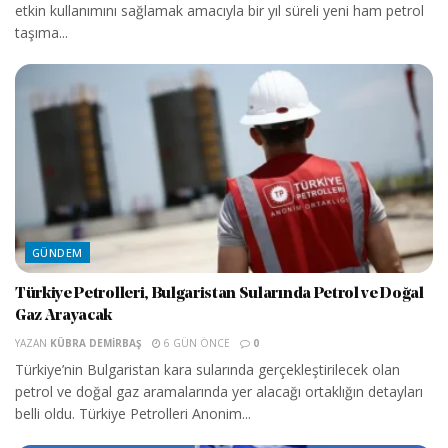
etkin kullanımını sağlamak amacıyla bir yıl süreli yeni ham petrol
taşıma...
GÜNDEM
Türkiye Petrolleri, Bulgaristan Sularında Petrol ve Doğal
Gaz Arayacak
YAZAN
KÜBRA DEMIRBAŞ
6 GÜN ÖNCE
0
Türkiye’nin Bulgaristan kara sularında gerçekleştirilecek olan
petrol ve doğal gaz aramalarında yer alacağı ortaklığın detayları
belli oldu. Türkiye Petrolleri Anonim...