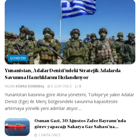
GÜNDEM
Yunanistan, Adalar Denizi’ndeki Stratejik Adalarda
Savunma Hazırlıklarını Hızlandırıyor
YAZAN
KÜBRA DEMIRBAŞ
6 GÜN ÖNCE
0
Yunanistan basınına göre Atina yönetimi, Türkiye'ye yakın Adalar
Denizi (Ege) ile Meriç bölgesindeki savunma kapasitesini
artırmaya yönelik yeni adımlar atıyor....
Osman Gazi, 30 Ağustos Zafer Bayramı’nda
görev yapacağı Sakarya Gaz Sahası’na...
1 HAFTA ÖNCE