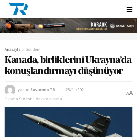
Anasayfa
Gündem
Kanada, birliklerini Ukrayna’da
konuşlandırmayı düşünüyor
yazan
Savunma TR
25/11/2021
A
A
Okuma Süresi: 1 dakika okuma