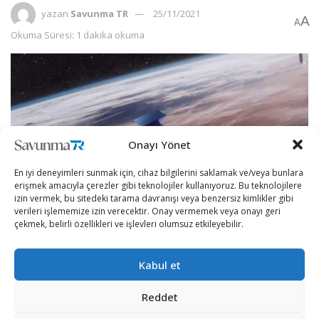
yazan
Savunma TR
25/11/2021
A
A
Okuma Süresi: 1 dakika okuma
Onayı Yönet
En iyi deneyimleri sunmak için, cihaz bilgilerini saklamak ve/veya bunlara
erişmek amacıyla çerezler gibi teknolojiler kullanıyoruz. Bu teknolojilere
izin vermek, bu sitedeki tarama davranışı veya benzersiz kimlikler gibi
verileri işlememize izin verecektir. Onay vermemek veya onayı geri
çekmek, belirli özellikleri ve işlevleri olumsuz etkileyebilir.
Küresel bir internet ağı markası olan Starlink’in Türkiye’ye
Kabul et
teslimatı konusunda yeni bir gelişme yaşandı.
Reddet
Dünyada yaşanan çip tedariği krizi, uydu internet
sağlayıcısı Starlink’in hizmet ve teslimatlarını da etkiledi.