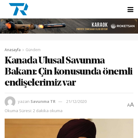
Anasayfa
Gündem
Kanada Ulusal Savunma
Bakanı: Çin konusunda önemli
endişelerimiz var
yazan
Savunma TR
21/12/2020
A
A
Okuma Süresi: 2 dakika okuma