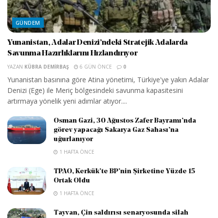
GÜNDEM
Yunanistan, Adalar Denizi’ndeki Stratejik Adalarda
Savunma Hazırlıklarını Hızlandırıyor
YAZAN
KÜBRA DEMIRBAŞ
6 GÜN ÖNCE
0
Yunanistan basınına göre Atina yönetimi, Türkiye'ye yakın Adalar
Denizi (Ege) ile Meriç bölgesindeki savunma kapasitesini
artırmaya yönelik yeni adımlar atıyor....
Osman Gazi, 30 Ağustos Zafer Bayramı’nda
görev yapacağı Sakarya Gaz Sahası’na
uğurlanıyor
1 HAFTA ÖNCE
TPAO, Kerkük’te BP’nin Şirketine Yüzde 15
Ortak Oldu
1 HAFTA ÖNCE
Tayvan, Çin saldırısı senaryosunda silah