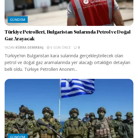
GÜNDEM
Türkiye Petrolleri, Bulgaristan Sularında Petrol ve Doğal
Gaz Arayacak
YAZAN
KÜBRA DEMIRBAŞ
6 GÜN ÖNCE
0
Türkiye’nin Bulgaristan kara sularında gerçekleştirilecek olan
petrol ve doğal gaz aramalarında yer alacağı ortaklığın detayları
belli oldu. Türkiye Petrolleri Anonim...
GÜNDEM