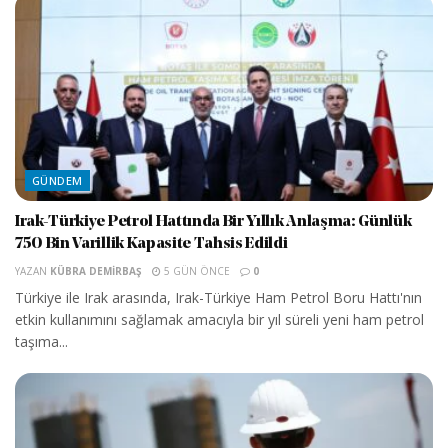
GÜNDEM
Irak-Türkiye Petrol Hattında Bir Yıllık Anlaşma: Günlük
750 Bin Varillik Kapasite Tahsis Edildi
YAZAN
KÜBRA DEMIRBAŞ
5 GÜN ÖNCE
0
Türkiye ile Irak arasında, Irak-Türkiye Ham Petrol Boru Hattı'nın
etkin kullanımını sağlamak amacıyla bir yıl süreli yeni ham petrol
taşıma...