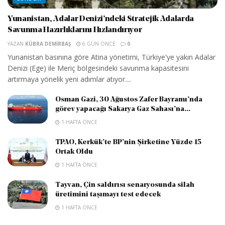
Yunanistan, Adalar Denizi’ndeki Stratejik Adalarda
Savunma Hazırlıklarını Hızlandırıyor
YAZAN
KÜBRA DEMIRBAŞ
6 GÜN ÖNCE
0
Yunanistan basınına göre Atina yönetimi, Türkiye'ye yakın Adalar
Denizi (Ege) ile Meriç bölgesindeki savunma kapasitesini
artırmaya yönelik yeni adımlar atıyor....
Osman Gazi, 30 Ağustos Zafer Bayramı’nda
görev yapacağı Sakarya Gaz Sahası’na...
1 HAFTA ÖNCE
TPAO, Kerkük’te BP’nin Şirketine Yüzde 15
Ortak Oldu
1 HAFTA ÖNCE
Tayvan, Çin saldırısı senaryosunda silah
üretimini taşımayı test edecek
1 HAFTA ÖNCE