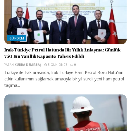
GÜNDEM
Irak-Türkiye Petrol Hattında Bir Yıllık Anlaşma: Günlük
750 Bin Varillik Kapasite Tahsis Edildi
YAZAN
KÜBRA DEMIRBAŞ
5 GÜN ÖNCE
0
Türkiye ile Irak arasında, Irak-Türkiye Ham Petrol Boru Hattı'nın
etkin kullanımını sağlamak amacıyla bir yıl süreli yeni ham petrol
taşıma...