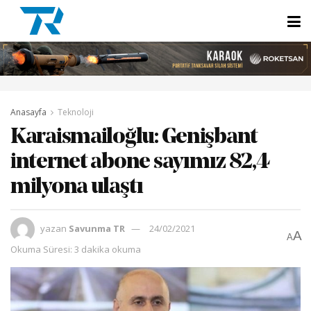
Anasayfa
Teknoloji
Karaismailoğlu: Genişbant
internet abone sayımız 82,4
milyona ulaştı
yazan
Savunma TR
24/02/2021
A
A
Okuma Süresi: 3 dakika okuma