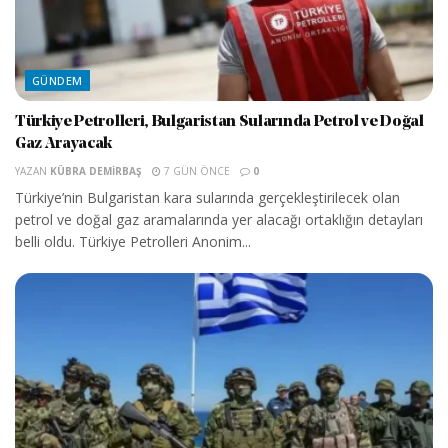
GÜNDEM
Türkiye Petrolleri, Bulgaristan Sularında Petrol ve Doğal
Gaz Arayacak
YAZAN
KÜBRA DEMIRBAŞ
7 GÜN ÖNCE
0
Türkiye’nin Bulgaristan kara sularında gerçekleştirilecek olan
petrol ve doğal gaz aramalarında yer alacağı ortaklığın detayları
belli oldu. Türkiye Petrolleri Anonim...