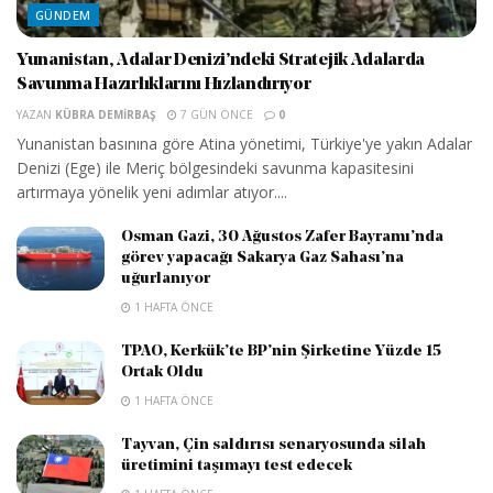
GÜNDEM
Yunanistan, Adalar Denizi’ndeki Stratejik Adalarda
Savunma Hazırlıklarını Hızlandırıyor
YAZAN
KÜBRA DEMIRBAŞ
7 GÜN ÖNCE
0
Yunanistan basınına göre Atina yönetimi, Türkiye'ye yakın Adalar
Denizi (Ege) ile Meriç bölgesindeki savunma kapasitesini
artırmaya yönelik yeni adımlar atıyor....
Osman Gazi, 30 Ağustos Zafer Bayramı’nda
görev yapacağı Sakarya Gaz Sahası’na
uğurlanıyor
1 HAFTA ÖNCE
TPAO, Kerkük’te BP’nin Şirketine Yüzde 15
Ortak Oldu
1 HAFTA ÖNCE
Tayvan, Çin saldırısı senaryosunda silah
üretimini taşımayı test edecek