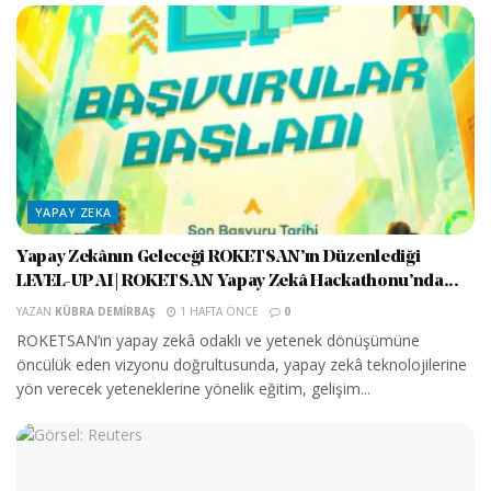
YAPAY ZEKA
Yapay Zekânın Geleceği ROKETSAN’ın Düzenlediği
LEVEL-UP AI | ROKETSAN Yapay Zekâ Hackathonu’nda...
YAZAN
KÜBRA DEMIRBAŞ
1 HAFTA ÖNCE
0
ROKETSAN’ın yapay zekâ odaklı ve yetenek dönüşümüne
öncülük eden vizyonu doğrultusunda, yapay zekâ teknolojilerine
yön verecek yeteneklerine yönelik eğitim, gelişim...