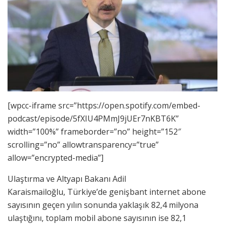
[wpcc-iframe src=”https://open.spotify.com/embed-
podcast/episode/5fXIU4PMmJ9jUEr7nKBT6K”
width=”100%” frameborder=”no” height=”152″
scrolling=”no” allowtransparency=”true”
allow=”encrypted-media”]
Ulaştırma ve Altyapı Bakanı Adil
Karaismailoğlu, Türkiye’de genişbant internet abone
sayısının geçen yılın sonunda yaklaşık 82,4 milyona
ulaştığını, toplam mobil abone sayısının ise 82,1