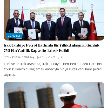
GÜNDEM
Irak-Türkiye Petrol Hattında Bir Yıllık Anlaşma: Günlük
750 Bin Varillik Kapasite Tahsis Edildi
YAZAN
KÜBRA DEMIRBAŞ
6 GÜN ÖNCE
0
Türkiye ile Irak arasında, Irak-Türkiye Ham Petrol Boru Hattı'nın
etkin kullanımını sağlamak amacıyla bir yıl süreli yeni ham petrol
taşıma...