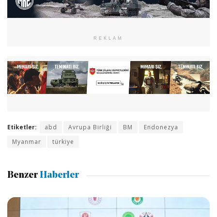
REKLAM
Etiketler:
abd
Avrupa Birliği
BM
Endonezya
Myanmar
türkiye
Benzer
Haberler