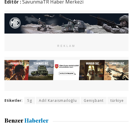
Editör :
SavunmaTR Haber Merkezi
REKLAM
Etiketler:
5g
Adil Karaismailoğlu
Genişbant
türkiye
Benzer
Haberler