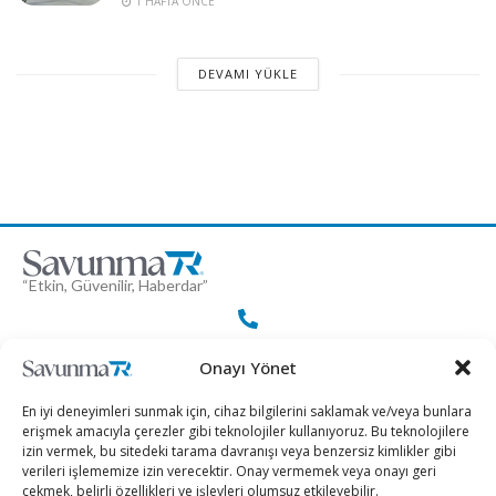
1 HAFTA ÖNCE
DEVAMI YÜKLE
“Etkin, Güvenilir, Haberdar”
+90 530 308 17 96
Onayı Yönet
En iyi deneyimleri sunmak için, cihaz bilgilerini saklamak ve/veya bunlara
iletisim@savunmatr.com
erişmek amacıyla çerezler gibi teknolojiler kullanıyoruz. Bu teknolojilere
izin vermek, bu sitedeki tarama davranışı veya benzersiz kimlikler gibi
verileri işlememize izin verecektir. Onay vermemek veya onayı geri
çekmek, belirli özellikleri ve işlevleri olumsuz etkileyebilir.