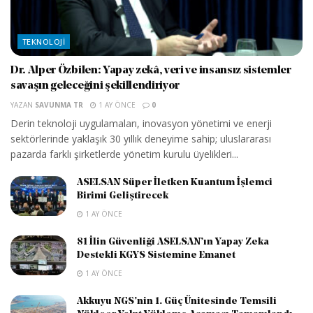
TEKNOLOJI
Dr. Alper Özbilen: Yapay zekâ, veri ve insansız sistemler
savaşın geleceğini şekillendiriyor
YAZAN
SAVUNMA TR
1 AY ÖNCE
0
Derin teknoloji uygulamaları, inovasyon yönetimi ve enerji
sektörlerinde yaklaşık 30 yıllık deneyime sahip; uluslararası
pazarda farklı şirketlerde yönetim kurulu üyelikleri...
ASELSAN Süper İletken Kuantum İşlemci
Birimi Geliştirecek
1 AY ÖNCE
81 İlin Güvenliği ASELSAN’ın Yapay Zeka
Destekli KGYS Sistemine Emanet
1 AY ÖNCE
Akkuyu NGS’nin 1. Güç Ünitesinde Temsili