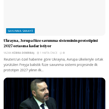
SAVUNMA SANAYII
Ukrayna, Avrupa füze savunma sisteminin prototipini
2027 ortasına kadar istiyor
YAZAN
KÜBRA DEMIRBAŞ
1 HAFTA ÖNCE
0
Reuters'un özel haberine göre Ukrayna, Avrupa ülkeleriyle ortak
yürütülen Freyja balistik füze savunma sistemi projesinde ilk
prototipin 2027 yılının ilk...