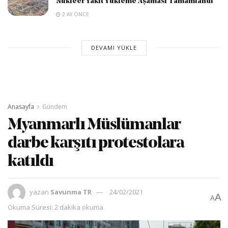
Nükleer Yakıt Yükleme Aşaması Tamamlandı
2 AY ÖNCE
DEVAMI YÜKLE
Anasayfa
Gündem
Myanmarlı Müslümanlar
darbe karşıtı protestolara
katıldı
yazan
Savunma TR
24/02/2021
A
A
Okuma Süresi: 2 dakika okuma