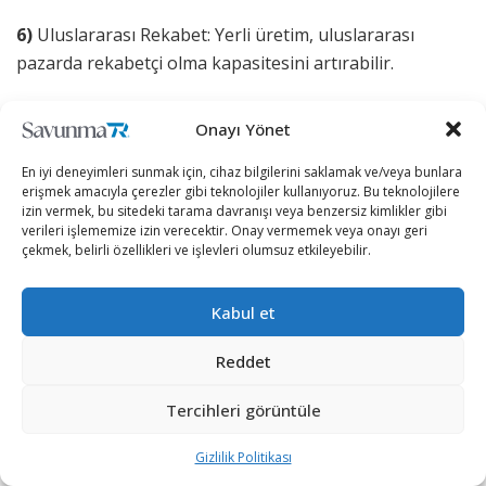
6)
Uluslararası Rekabet: Yerli üretim, uluslararası
pazarda rekabetçi olma kapasitesini artırabilir.
7)
Veri Güvenliği: Yerli üretim, potansiyel casusluk ve
Onayı Yönet
siber güvenlik tehditlerine karşı ekstra bir koruma
katmanı sunar.
En iyi deneyimleri sunmak için, cihaz bilgilerini saklamak ve/veya bunlara
erişmek amacıyla çerezler gibi teknolojiler kullanıyoruz. Bu teknolojilere
Haberleşme teknolojileri ile ilgili pek çok alanda
izin vermek, bu sitedeki tarama davranışı veya benzersiz kimlikler gibi
verileri işlememize izin verecektir. Onay vermemek veya onayı geri
çalışmlar yapan PAVO Group, geliştirmiş olduğu
çekmek, belirli özellikleri ve işlevleri olumsuz etkileyebilir.
switch’lerle dünya pazarında ABD’li ve Çin’li şirketlere de
rakip olacak.
Kabul et
Bugüne kadar hem kamu kuruluşlarında hem de özel
Reddet
sektördeki birçok firmada Cisco ve Huawei gibi
markaların switch’leri kullanılıyordu.
Tercihleri görüntüle
Küresel pazarı da domine eden bu iki şirketin veri
Gizlilik Politikası
güvenliğinde Türkiye için risk oluşturduğu ise aşikar.