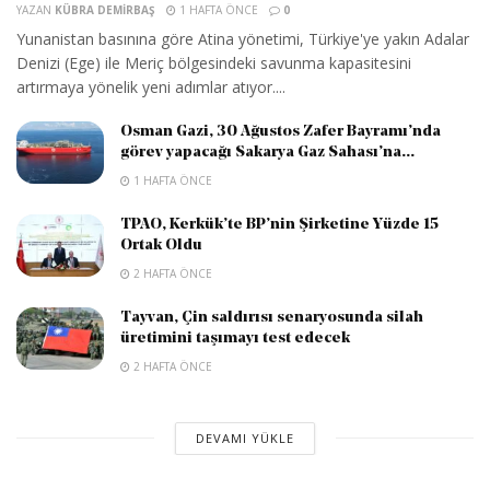
YAZAN
KÜBRA DEMIRBAŞ
1 HAFTA ÖNCE
0
Yunanistan basınına göre Atina yönetimi, Türkiye'ye yakın Adalar
Denizi (Ege) ile Meriç bölgesindeki savunma kapasitesini
artırmaya yönelik yeni adımlar atıyor....
Osman Gazi, 30 Ağustos Zafer Bayramı’nda
görev yapacağı Sakarya Gaz Sahası’na...
1 HAFTA ÖNCE
TPAO, Kerkük’te BP’nin Şirketine Yüzde 15
Ortak Oldu
2 HAFTA ÖNCE
Tayvan, Çin saldırısı senaryosunda silah
üretimini taşımayı test edecek
2 HAFTA ÖNCE
DEVAMI YÜKLE