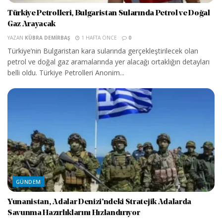
Türkiye Petrolleri, Bulgaristan Sularında Petrol ve Doğal
Gaz Arayacak
YAZAN
KÜBRA DEMIRBAŞ
1 HAFTA ÖNCE
0
Türkiye’nin Bulgaristan kara sularında gerçekleştirilecek olan
petrol ve doğal gaz aramalarında yer alacağı ortaklığın detayları
belli oldu. Türkiye Petrolleri Anonim...
GÜNDEM
Yunanistan, Adalar Denizi’ndeki Stratejik Adalarda
Savunma Hazırlıklarını Hızlandırıyor