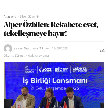
Anasayfa
Siber Güvenlik
Alper Özbilen: Rekabete evet,
tekelleşmeye hayır!
yazan
Savunma TR
18/09/2023
A
A
Okuma Süresi: 4 dakika okuma