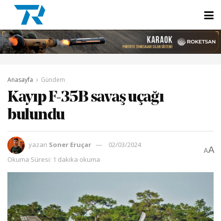
Anasayfa
Gündem
Kayıp F-35B savaş uçağı
bulundu
yazan
Soner Eruçar
02/03/2024
A
A
Okuma Süresi: 1 dakika okuma