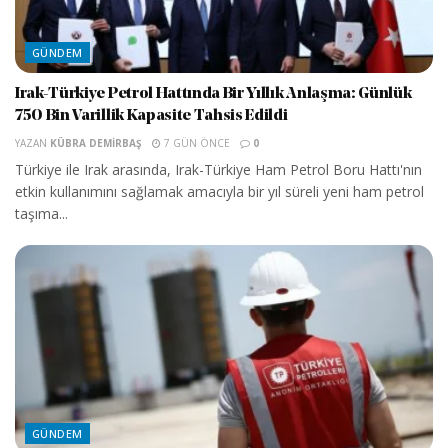
GÜNDEM
Irak-Türkiye Petrol Hattında Bir Yıllık Anlaşma: Günlük
750 Bin Varillik Kapasite Tahsis Edildi
YAZAN
KÜBRA DEMIRBAŞ
7 GÜN ÖNCE
0
Türkiye ile Irak arasında, Irak-Türkiye Ham Petrol Boru Hattı'nın
etkin kullanımını sağlamak amacıyla bir yıl süreli yeni ham petrol
taşıma...
GÜNDEM