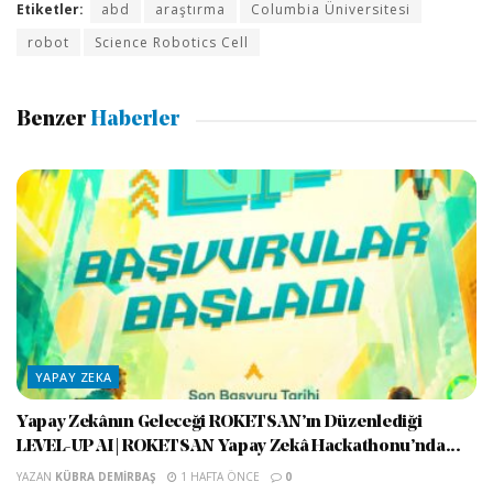
Etiketler:
abd
araştırma
Columbia Üniversitesi
robot
Science Robotics Cell
Benzer
Haberler
YAPAY ZEKA
Yapay Zekânın Geleceği ROKETSAN’ın Düzenlediği
LEVEL-UP AI | ROKETSAN Yapay Zekâ Hackathonu’nda...
YAZAN
KÜBRA DEMIRBAŞ
1 HAFTA ÖNCE
0