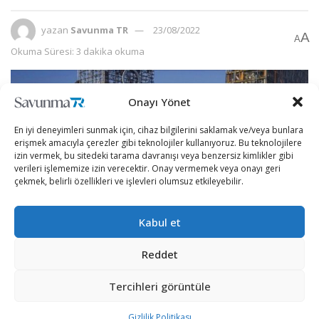
yazan
Savunma TR
23/08/2022
A
A
Okuma Süresi: 3 dakika okuma
Onayı Yönet
En iyi deneyimleri sunmak için, cihaz bilgilerini saklamak ve/veya bunlara
erişmek amacıyla çerezler gibi teknolojiler kullanıyoruz. Bu teknolojilere
izin vermek, bu sitedeki tarama davranışı veya benzersiz kimlikler gibi
verileri işlememize izin verecektir. Onay vermemek veya onayı geri
çekmek, belirli özellikleri ve işlevleri olumsuz etkileyebilir.
Kabul et
Reddet
Müzakerelerin kesin sonuç vermediği ve sıcak çatışmaların
halen devam ettiği Rusya-Ukrayna savaşında yeni
Tercihleri görüntüle
gelişmeler yaşanıyor.
Gizlilik Politikası