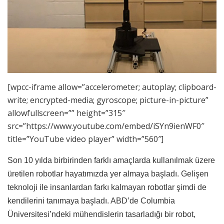
[wpcc-iframe allow=”accelerometer; autoplay; clipboard-
write; encrypted-media; gyroscope; picture-in-picture”
allowfullscreen=”” height=”315″
src=”https://www.youtube.com/embed/iSYn9ienWF0″
title=”YouTube video player” width=”560″]
Son 10 yılda birbirinden farklı amaçlarda kullanılmak üzere
üretilen robotlar hayatımızda yer almaya başladı. Gelişen
teknoloji ile insanlardan farkı kalmayan robotlar şimdi de
kendilerini tanımaya başladı. ABD’de Columbia
Üniversitesi’ndeki mühendislerin tasarladığı bir robot,