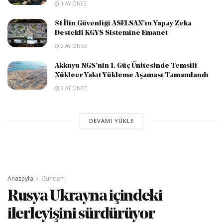
1 AY ÖNCE
81 İlin Güvenliği ASELSAN’ın Yapay Zeka
Destekli KGYS Sistemine Emanet
2 AY ÖNCE
Akkuyu NGS’nin 1. Güç Ünitesinde Temsili
Nükleer Yakıt Yükleme Aşaması Tamamlandı
2 AY ÖNCE
DEVAMI YÜKLE
Anasayfa
Gündem
Rusya Ukrayna içindeki
ilerleyişini sürdürüyor