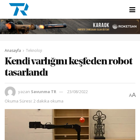
Anasayfa
Teknoloji
Kendi varlığını keşfeden robot
tasarlandı
yazan
Savunma TR
23/08/2022
A
A
Okuma Süresi: 2 dakika okuma