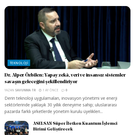
TEKNOLOJI
Dr. Alper Özbilen: Yapay zekâ, veri ve insansız sistemler
savaşın geleceğini şekillendiriyor
YAZAN
SAVUNMA TR
1 AY ÖNCE
0
Derin teknoloji uygulamaları, inovasyon yönetimi ve enerji
sektörlerinde yaklaşık 30 yıllık deneyime sahip; uluslararası
pazarda farklı şirketlerde yönetim kurulu üyelikleri...
ASELSAN Süper İletken Kuantum İşlemci
Birimi Geliştirecek