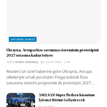
SAVUNMA SANAYII
Ukrayna, Avrupa füze savunma sisteminin prototipini
2027 ortasına kadar istiyor
YAZAN
KÜBRA DEMIRBAŞ
2 HAFTA ÖNCE
0
Reuters'un özel haberine göre Ukrayna, Avrupa
ülkeleriyle ortak yürütülen Freyja balistik füze
savunma sistemi projesinde ilk prototipin 2027...
ASELSAN Süper İletken Kuantum
İşlemci Birimi Geliştirecek
1 AY ÖNCE