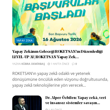
YAPAY ZEKA
Yapay Zekânın Geleceği ROKETSAN’ın Düzenlediği
LEVEL-UP AI | ROKETSAN Yapay Zek...
YAZAN
KÜBRA DEMIRBAŞ
1 HAFTA ÖNCE
0
ROKETSAN’ın yapay zekâ odaklı ve yetenek
dönüşümüne öncülük eden vizyonu doğrultusunda,
yapay zekâ teknolojilerine yön verecek...
Dr. Alper Özbilen: Yapay zekâ, veri
ve insansız sistemler savaşın...
1 AY ÖNCE