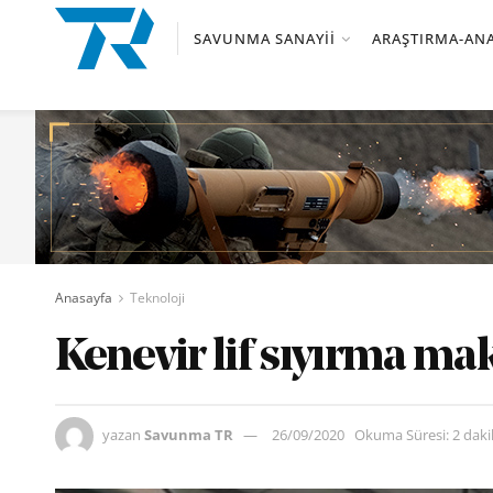
SAVUNMA SANAYII
ARAŞTIRMA-ANA
Anasayfa
Teknoloji
Kenevir lif sıyırma maki
yazan
Savunma TR
26/09/2020
Okuma Süresi: 2 dak