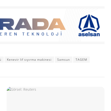
ü
Kenevir lif sıyırma makinesi
Samsun
TAGEM