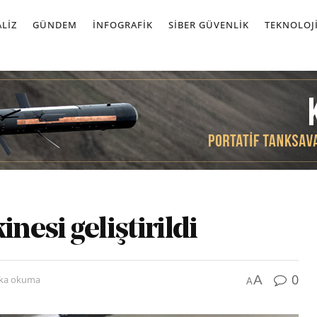
LIZ
GÜNDEM
İNFOGRAFIK
SIBER GÜVENLIK
TEKNOLOJ
nesi geliştirildi
0
A
ika okuma
A