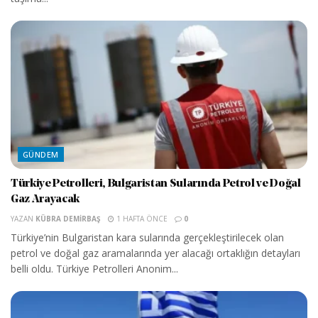
GÜNDEM
Türkiye Petrolleri, Bulgaristan Sularında Petrol ve Doğal
Gaz Arayacak
YAZAN
KÜBRA DEMIRBAŞ
1 HAFTA ÖNCE
0
Türkiye’nin Bulgaristan kara sularında gerçekleştirilecek olan
petrol ve doğal gaz aramalarında yer alacağı ortaklığın detayları
belli oldu. Türkiye Petrolleri Anonim...