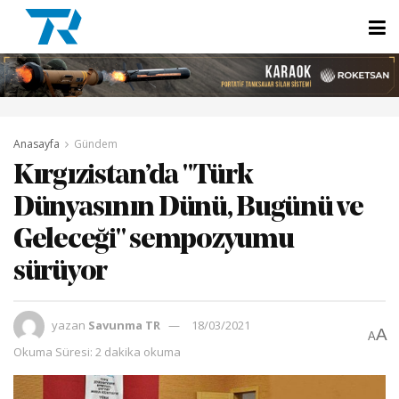
Anasayfa
Gündem
Kırgızistan’da "Türk
Dünyasının Dünü, Bugünü ve
Geleceği" sempozyumu
sürüyor
yazan
Savunma TR
18/03/2021
A
A
Okuma Süresi: 2 dakika okuma