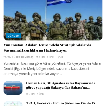
GÜNDEM
Yunanistan, Adalar Denizi’ndeki Stratejik Adalarda
Savunma Hazırlıklarını Hızlandırıyor
YAZAN
KÜBRA DEMIRBAŞ
1 HAFTA ÖNCE
0
Yunanistan basınına göre Atina yönetimi, Türkiye'ye yakın Adalar
Denizi (Ege) ile Meriç bölgesindeki savunma kapasitesini
artırmaya yönelik yeni adımlar atıyor....
Osman Gazi, 30 Ağustos Zafer Bayramı’nda
görev yapacağı Sakarya Gaz Sahası’na...
2 HAFTA ÖNCE
TPAO, Kerkük’te BP’nin Şirketine Yüzde 15