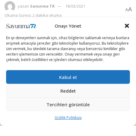
yazan
Savunma TR
18/03/2021
A
A
Okuma Süresi: 2 dakika okuma
Onayı Yönet
En iyi deneyimleri sunmak için, cihaz bilgilerini saklamak ve/veya bunlara
erişmek amacıyla çerezler gibi teknolojiler kullanıyoruz. Bu teknolojilere
izin vermek, bu sitedeki tarama davranışı veya benzersiz kimlikler gibi
verileri işlememize izin verecektir. Onay vermemek veya onayı geri
çekmek, belirli özellikleri ve işlevleri olumsuz etkileyebilir.
Kabul et
Reddet
Türkiye Cumhurbaşkanı Recep
Tercihleri görüntüle
Tayyip Erdoğan, “Çanakkale, Anadolu’daki Türk varlığına
Gizlilik Politikası
ve mukaddes değerlerimize hasım olanlara karşı kahraman
ecdadımızın yazdığı şanlı bir destandır.” ifadesini kullandı.