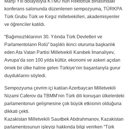
Marşı Yılı dolayısıyla KTMÜ’nün Rektörlük binasındaki
konferans salonunda düzenlenen sempozyuma, TÜRKPA
Türk Grubu Türk ve Kırgız milletvekilleri, akademisyenler
ve öğrenciler katıldı.
“Bağımsızlıklarının 30. Yılında Türk Devletleri ve
Parlamentoların Rolü” başlıklı ikinci oturuma başkanlık
eden Ata Vatan Partisi Milletvekili Kanıbek İmanaliyev,
Avrupa’da son 100 yılda kültür, ekonomi ve askeri açıdan
örnek bir ülke haline gelen Türkiye’nin başarılarıyla gurur
duyduklarını söyledi.
Sempozyuma çevrim içi katılan Azerbaycan Milletvekili
Nizami Caferov da TBMM’nin Türk dili konuşan ülkelerdeki
parlamentonun gelişmesine çok büyük etkisinin olduğuna
dikkati çekti.
Kazakistan Milletvekili Sauıtbek Abdrahmanov, Kazakistan
parlamentosunun işleyişi hakkında bilgi verirken “Türk