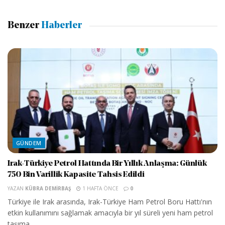
Benzer
Haberler
GÜNDEM
Irak-Türkiye Petrol Hattında Bir Yıllık Anlaşma: Günlük
750 Bin Varillik Kapasite Tahsis Edildi
YAZAN
KÜBRA DEMIRBAŞ
1 HAFTA ÖNCE
0
Türkiye ile Irak arasında, Irak-Türkiye Ham Petrol Boru Hattı'nın
etkin kullanımını sağlamak amacıyla bir yıl süreli yeni ham petrol
taşıma...