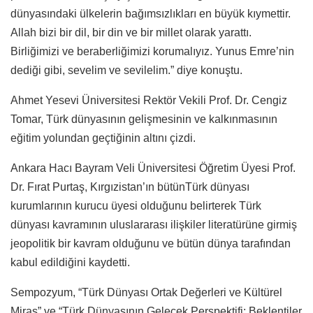
dünyasındaki ülkelerin bağımsızlıkları en büyük kıymettir.
Allah bizi bir dil, bir din ve bir millet olarak yarattı.
Birliğimizi ve beraberliğimizi korumalıyız. Yunus Emre’nin
dediği gibi, sevelim ve sevilelim.” diye konuştu.
Ahmet Yesevi Üniversitesi Rektör Vekili Prof. Dr. Cengiz
Tomar, Türk dünyasının gelişmesinin ve kalkınmasının
eğitim yolundan geçtiğinin altını çizdi.
Ankara Hacı Bayram Veli Üniversitesi Öğretim Üyesi Prof.
Dr. Fırat Purtaş, Kırgızistan’ın bütünTürk dünyası
kurumlarının kurucu üyesi olduğunu belirterek Türk
dünyası kavramının uluslararası ilişkiler literatürüne girmiş
jeopolitik bir kavram olduğunu ve bütün dünya tarafından
kabul edildiğini kaydetti.
Sempozyum, “Türk Dünyası Ortak Değerleri ve Kültürel
Miras” ve “Türk Dünyasının Gelecek Perspektifi: Beklentiler