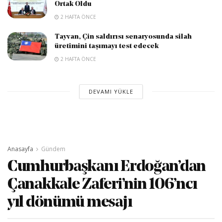
Ortak Oldu
2 HAFTA ÖNCE
Tayvan, Çin saldırısı senaryosunda silah
üretimini taşımayı test edecek
2 HAFTA ÖNCE
DEVAMI YÜKLE
Anasayfa
Gündem
Cumhurbaşkanı Erdoğan’dan
Çanakkale Zaferi’nin 106’ncı
yıl dönümü mesajı