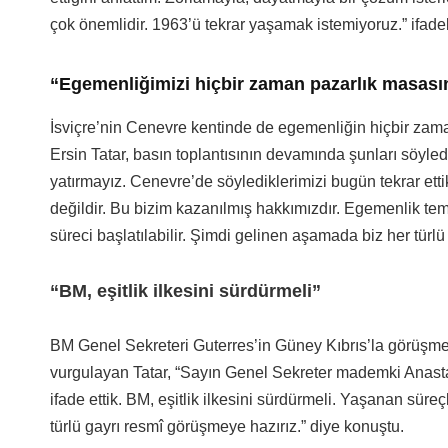
çok önemlidir. 1963’ü tekrar yaşamak istemiyoruz.” ifadel
“Egemenliğimizi hiçbir zaman pazarlık masası
İsviçre’nin Cenevre kentinde de egemenliğin hiçbir zama
Ersin Tatar, basın toplantısının devamında şunları söyle
yatırmayız. Cenevre’de söylediklerimizi bugün tekrar etti
değildir. Bu bizim kazanılmış hakkımızdır. Egemenlik temel
süreci başlatılabilir. Şimdi gelinen aşamada biz her türl
“BM, eşitlik ilkesini sürdürmeli”
BM Genel Sekreteri Guterres’in Güney Kıbrıs’la görüşmesi
vurgulayan Tatar, “Sayın Genel Sekreter mademki Anastas
ifade ettik. BM, eşitlik ilkesini sürdürmeli. Yaşanan süreç
türlü gayrı resmî görüşmeye hazırız.” diye konuştu.