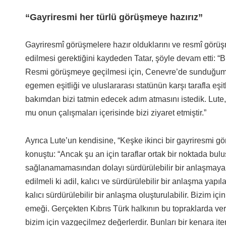
“Gayriresmi her türlü görüşmeye hazırız”
Gayriresmî görüşmelere hazır olduklarını ve resmî gör
edilmesi gerektiğini kaydeden Tatar, şöyle devam etti: “
Resmi görüşmeye geçilmesi için, Cenevre’de sunduğumuz
egemen eşitliği ve uluslararası statünün karşı tarafla eş
bakımdan bizi tatmin edecek adım atmasını istedik. Lute,
mu onun çalışmaları içerisinde bizi ziyaret etmiştir.”
Ayrıca Lute’un kendisine, “Keşke ikinci bir gayriresmi g
konuştu: “Ancak şu an için taraflar ortak bir noktada bulu
sağlanamamasından dolayı sürdürülebilir bir anlaşmaya
edilmeli ki adil, kalıcı ve sürdürülebilir bir anlaşma yap
kalıcı sürdürülebilir bir anlaşma oluşturulabilir. Bizim iç
emeği. Gerçekten Kıbrıs Türk halkının bu topraklarda ver
bizim için vazgeçilmez değerlerdir. Bunları bir kenara it