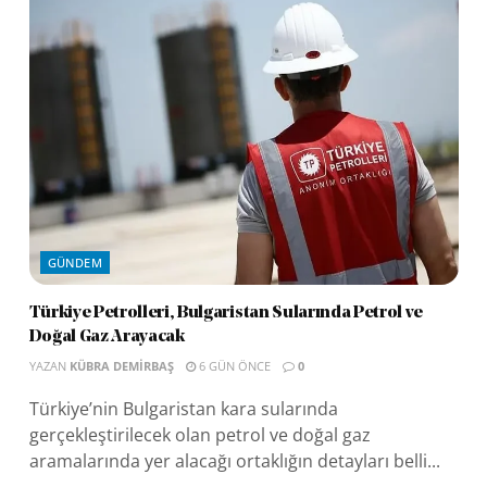
GÜNDEM
Türkiye Petrolleri, Bulgaristan Sularında Petrol ve
Doğal Gaz Arayacak
YAZAN
KÜBRA DEMIRBAŞ
6 GÜN ÖNCE
0
Türkiye’nin Bulgaristan kara sularında
gerçekleştirilecek olan petrol ve doğal gaz
aramalarında yer alacağı ortaklığın detayları belli...