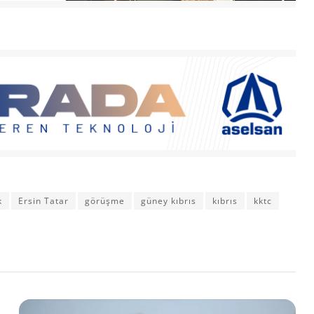
k
Ersin Tatar
görüşme
güney kıbrıs
kıbrıs
kktc