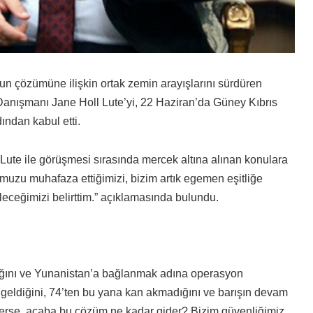
n çözümüne ilişkin ortak zemin arayışlarını sürdüren
 Danışmanı Jane Holl Lute’yi, 22 Haziran’da Güney Kıbrıs
ndan kabul etti.
Lute ile görüşmesi sırasında mercek altına alınan konulara
uzu muhafaza ettiğimizi, bizim artık egemen eşitliğe
ileceğimizi belirttim.” açıklamasında bulundu.
ığını
ve
Yunanistan’a bağlanmak adına operasyon
eldiğini, 74’ten bu yana kan akmadığını ve barışın devam
erlerse, acaba bu çözüm ne kadar gider? Bizim güvenliğimiz