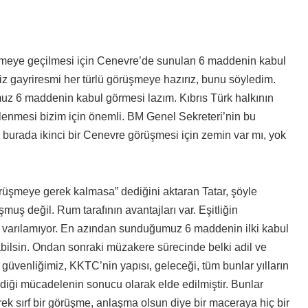
üşmeye geçilmesi için Cenevre’de sunulan 6 maddenin kabul
Biz gayriresmi her türlü görüşmeye hazırız, bunu söyledim.
 6 maddenin kabul görmesi lazım. Kıbrıs Türk halkının
itlenmesi bizim için önemli. BM Genel Sekreteri’nin bu
 burada ikinci bir Cenevre görüşmesi için zemin var mı, yok
örüşmeye gerek kalmasa” dediğini aktaran Tatar, şöyle
şmuş değil. Rum tarafının avantajları var. Eşitliğin
 varılamıyor. En azından sunduğumuz 6 maddenin ilki kabul
ılabilsin. Ondan sonraki müzakere sürecinde belki adil ve
in güvenliğimiz, KKTC’nin yapısı, geleceği, tüm bunlar yılların
diği mücadelenin sonucu olarak elde edilmiştir. Bunlar
erek sırf bir görüşme, anlaşma olsun diye bir maceraya hiç bir