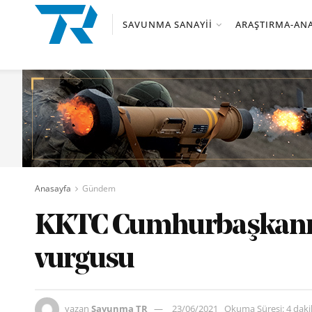
SAVUNMA SANAYII
ARAŞTIRMA-ANA
Anasayfa
Gündem
KKTC Cumhurbaşkanı 
vurgusu
yazan
Savunma TR
23/06/2021
Okuma Süresi: 4 dak