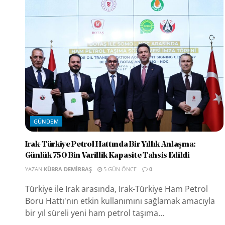
GÜNDEM
Irak-Türkiye Petrol Hattında Bir Yıllık Anlaşma:
Günlük 750 Bin Varillik Kapasite Tahsis Edildi
YAZAN
KÜBRA DEMIRBAŞ
5 GÜN ÖNCE
0
Türkiye ile Irak arasında, Irak-Türkiye Ham Petrol
Boru Hattı'nın etkin kullanımını sağlamak amacıyla
bir yıl süreli yeni ham petrol taşıma...