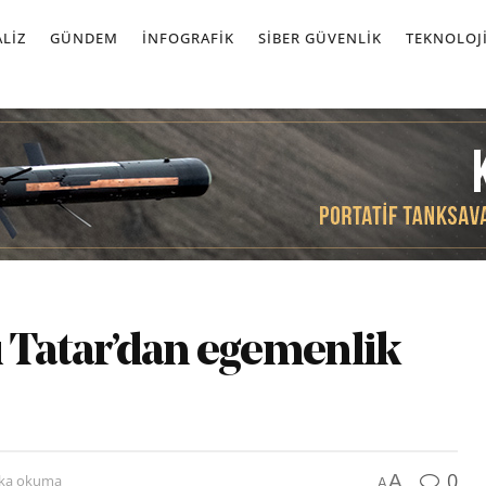
LIZ
GÜNDEM
İNFOGRAFIK
SIBER GÜVENLIK
TEKNOLOJ
Tatar’dan egemenlik
0
A
ika okuma
A