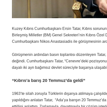
Kuzey Kıbrıs Cumhurbaşkanı Ersin Tatar, Kıbrıs sorununu
Birleşmiş Milletler (BM) Genel Sekreteri’nin Kıbrıs Özel
Cumhurbaşkanı Nikos Anastasiadis ile görüşmesinin ardı
Görüşmenin ardından basın toplantısı düzenleyen Tatar, 
değindi. Cumhurbaşkanı Tatar, “Cenevre’deki pozisyonum
dayalı iki ayrı bağımsız devlet süreciyle başarıya ulaşab
“Kıbrıs’a barış 20 Temmuz’da geldi”
1963’te silah zoruyla Türklerin dışarıya atılmaya çalışıld
yapıldığını anlatan Tatar,
“Ada’ya barışın 20 Temmuz’da g
ettiğini anlattım. Zorlamayla, dayatmayla bir çözüm ist