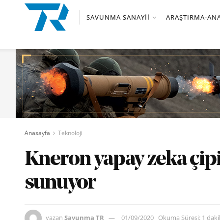
SAVUNMA SANAYII
ARAŞTIRMA-ANA
Anasayfa
Teknoloji
Kneron yapay zeka çipi
sunuyor
yazan
Savunma TR
01/09/2020
Okuma Süresi: 1 dak