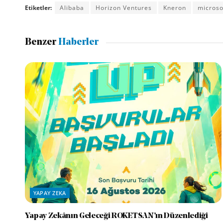
Etiketler:
Alibaba
Horizon Ventures
Kneron
microso
Benzer
Haberler
YAPAY ZEKA
Yapay Zekânın Geleceği ROKETSAN’ın Düzenlediği