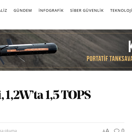
LIZ
GÜNDEM
İNFOGRAFIK
SIBER GÜVENLIK
TEKNOLOJ
, 1,2W’ta 1,5 TOPS
0
A
ika okuma
A