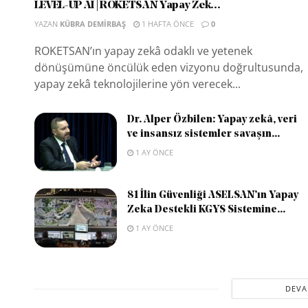
LEVEL-UP AI | ROKETSAN Yapay Zek...
YAZAN
KÜBRA DEMIRBAŞ
1 HAFTA ÖNCE
0
ROKETSAN’ın yapay zekâ odaklı ve yetenek
dönüşümüne öncülük eden vizyonu doğrultusunda,
yapay zekâ teknolojilerine yön verecek...
Dr. Alper Özbilen: Yapay zekâ, veri
ve insansız sistemler savaşın...
1 AY ÖNCE
81 İlin Güvenliği ASELSAN’ın Yapay
Zeka Destekli KGYS Sistemine...
1 AY ÖNCE
DEVA