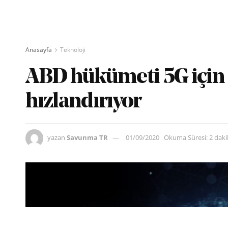
Anasayfa
Teknoloji
ABD hükümeti 5G için 
hızlandırıyor
yazan
Savunma TR
01/09/2020
Okuma Süresi: 2 dak