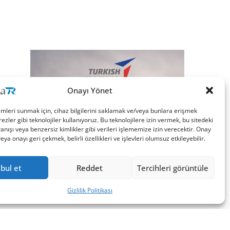
Onayı Yönet
imleri sunmak için, cihaz bilgilerini saklamak ve/veya bunlara erişmek
ezler gibi teknolojiler kullanıyoruz. Bu teknolojilere izin vermek, bu sitedeki
nışı veya benzersiz kimlikler gibi verileri işlememize izin verecektir. Onay
a onayı geri çekmek, belirli özellikleri ve işlevleri olumsuz etkileyebilir.
bul et
Reddet
Tercihleri görüntüle
Gizlilik Politikası