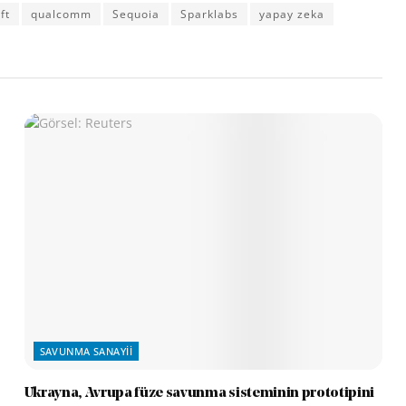
ft
qualcomm
Sequoia
Sparklabs
yapay zeka
SAVUNMA SANAYII
Ukrayna, Avrupa füze savunma sisteminin prototipini