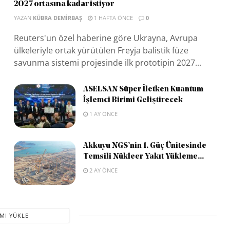
2027 ortasına kadar istiyor
YAZAN
KÜBRA DEMIRBAŞ
1 HAFTA ÖNCE
0
Reuters'un özel haberine göre Ukrayna, Avrupa
ülkeleriyle ortak yürütülen Freyja balistik füze
savunma sistemi projesinde ilk prototipin 2027...
ASELSAN Süper İletken Kuantum
İşlemci Birimi Geliştirecek
1 AY ÖNCE
Akkuyu NGS’nin 1. Güç Ünitesinde
Temsili Nükleer Yakıt Yükleme...
2 AY ÖNCE
MI YÜKLE