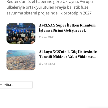
Reuters'un özel haberine göre Ukrayna, Avrupa
ülkeleriyle ortak yürütülen Freyja balistik füze
savunma sistemi projesinde ilk prototipin 2027...
ASELSAN Süper İletken Kuantum
İşlemci Birimi Geliştirecek
2 AY ÖNCE
Akkuyu NGS’nin 1. Güç Ünitesinde
Temsili Nükleer Yakıt Yükleme...
2 AY ÖNCE
MI YÜKLE