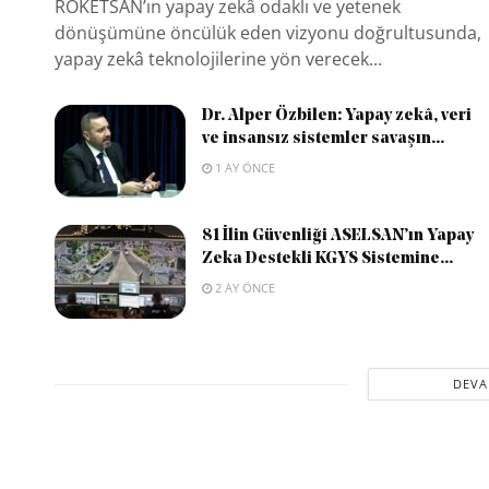
ROKETSAN’ın yapay zekâ odaklı ve yetenek
dönüşümüne öncülük eden vizyonu doğrultusunda,
yapay zekâ teknolojilerine yön verecek...
Dr. Alper Özbilen: Yapay zekâ, veri
ve insansız sistemler savaşın...
1 AY ÖNCE
81 İlin Güvenliği ASELSAN’ın Yapay
Zeka Destekli KGYS Sistemine...
2 AY ÖNCE
DEVA