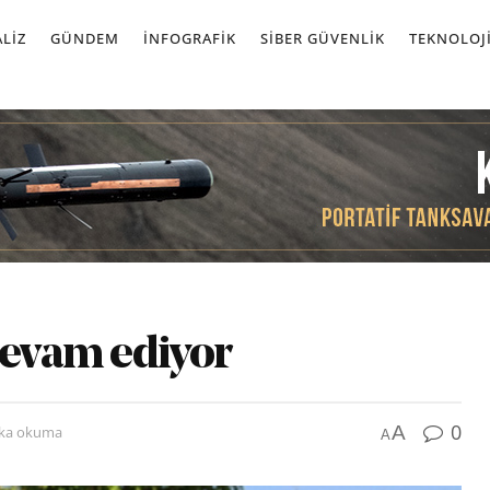
LIZ
GÜNDEM
İNFOGRAFIK
SIBER GÜVENLIK
TEKNOLOJ
devam ediyor
0
A
ika okuma
A