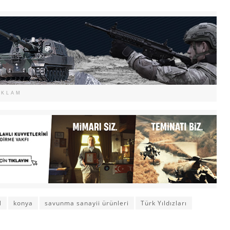
EKLAM
N
konya
savunma sanayii ürünleri
Türk Yıldızları