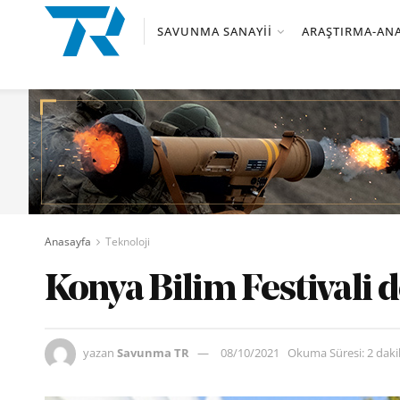
SAVUNMA SANAYII
ARAŞTIRMA-ANA
Anasayfa
Teknoloji
Konya Bilim Festivali 
yazan
Savunma TR
08/10/2021
Okuma Süresi: 2 dak