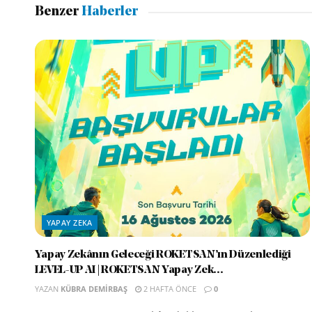
Benzer
Haberler
YAPAY ZEKA
Yapay Zekânın Geleceği ROKETSAN’ın Düzenlediği
LEVEL-UP AI | ROKETSAN Yapay Zek...
YAZAN
KÜBRA DEMIRBAŞ
2 HAFTA ÖNCE
0