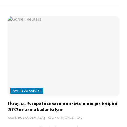
SAVUNMA SANAYII
Ukrayna, Avrupa füze savunma sisteminin prototipini
2027 ortasına kadar istiyor
YAZAN
KÜBRA DEMIRBAŞ
2 HAFTA ÖNCE
0