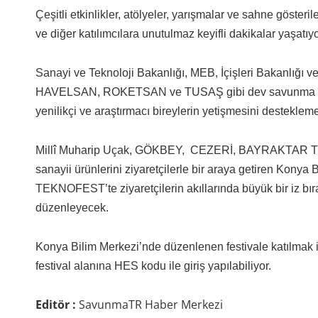
Çeşitli etkinlikler, atölyeler, yarışmalar ve sahne göster
ve diğer katılımcılara unutulmaz keyifli dakikalar yaşatıyo
Sanayi ve Teknoloji Bakanlığı, MEB, İçişleri Bakanlığ
HAVELSAN, ROKETSAN ve TUSAŞ gibi dev savunma sanay
yenilikçi ve araştırmacı bireylerin yetişmesini destekle
Millî Muharip Uçak, GÖKBEY, CEZERİ, BAYRAKTAR TB-2,
sanayii ürünlerini ziyaretçilerle bir araya getiren Konya B
TEKNOFEST’te ziyaretçilerin akıllarında büyük bir iz bır
düzenleyecek.
Konya Bilim Merkezi’nde düzenlenen festivale katılmak i
festival alanına HES kodu ile giriş yapılabiliyor.
Editör :
SavunmaTR Haber Merkezi