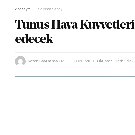
Anasayfa
Savunma Sanayii
Tunus Hava Kuvvetleri
edecek
yazan
Savunma TR
08/10/2021
Okuma Süresi: 1 dak