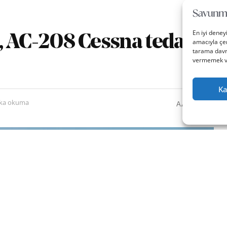
En iyi deney
, AC-208 Cessna tedarik
amacıyla çer
tarama davra
vermemek vey
Ka
0
A
ika okuma
A