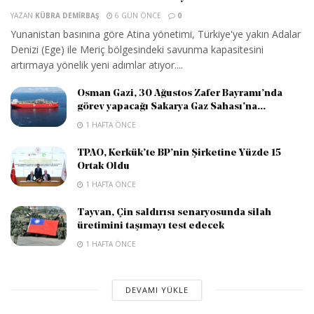
YAZAN
KÜBRA DEMIRBAŞ
6 GÜN ÖNCE
0
Yunanistan basınına göre Atina yönetimi, Türkiye'ye yakın Adalar
Denizi (Ege) ile Meriç bölgesindeki savunma kapasitesini
artırmaya yönelik yeni adımlar atıyor....
Osman Gazi, 30 Ağustos Zafer Bayramı’nda
görev yapacağı Sakarya Gaz Sahası’na...
1 HAFTA ÖNCE
TPAO, Kerkük’te BP’nin Şirketine Yüzde 15
Ortak Oldu
1 HAFTA ÖNCE
Tayvan, Çin saldırısı senaryosunda silah
üretimini taşımayı test edecek
1 HAFTA ÖNCE
DEVAMI YÜKLE