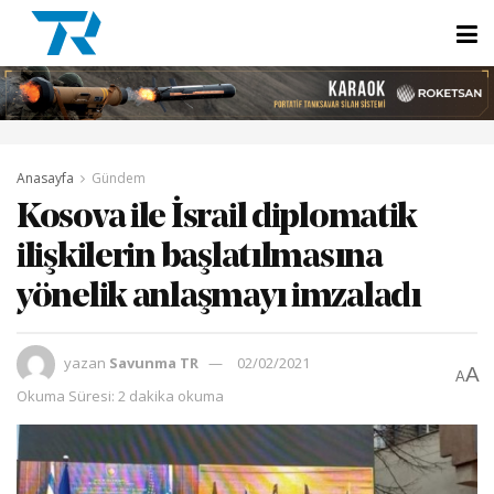
Anasayfa
Gündem
Kosova ile İsrail diplomatik
ilişkilerin başlatılmasına
yönelik anlaşmayı imzaladı
yazan
Savunma TR
02/02/2021
A
A
Okuma Süresi: 2 dakika okuma