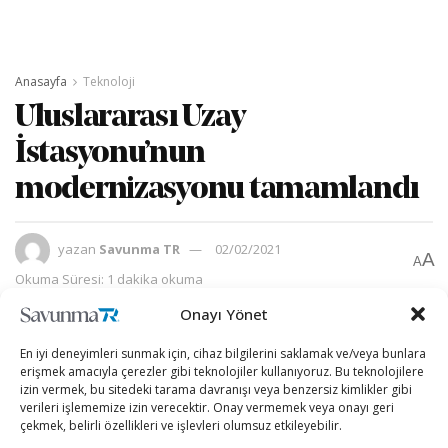
Anasayfa
Teknoloji
Uluslararası Uzay
İstasyonu’nun
modernizasyonu tamamlandı
yazan
Savunma TR
02/02/2021
A
A
Okuma Süresi: 1 dakika okuma
Onayı Yönet
En iyi deneyimleri sunmak için, cihaz bilgilerini saklamak ve/veya bunlara
erişmek amacıyla çerezler gibi teknolojiler kullanıyoruz. Bu teknolojilere
izin vermek, bu sitedeki tarama davranışı veya benzersiz kimlikler gibi
verileri işlememize izin verecektir. Onay vermemek veya onayı geri
çekmek, belirli özellikleri ve işlevleri olumsuz etkileyebilir.