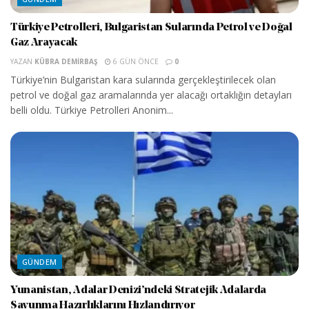
Türkiye Petrolleri, Bulgaristan Sularında Petrol ve Doğal
Gaz Arayacak
YAZAN
KÜBRA DEMIRBAŞ
6 GÜN ÖNCE
0
Türkiye’nin Bulgaristan kara sularında gerçekleştirilecek olan
petrol ve doğal gaz aramalarında yer alacağı ortaklığın detayları
belli oldu. Türkiye Petrolleri Anonim...
GÜNDEM
Yunanistan, Adalar Denizi’ndeki Stratejik Adalarda
Savunma Hazırlıklarını Hızlandırıyor