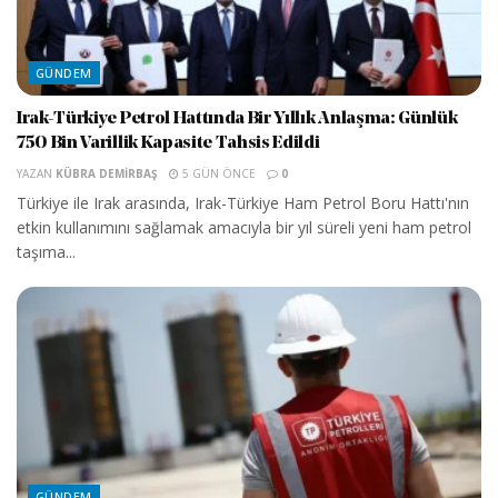
GÜNDEM
Irak-Türkiye Petrol Hattında Bir Yıllık Anlaşma: Günlük
750 Bin Varillik Kapasite Tahsis Edildi
YAZAN
KÜBRA DEMIRBAŞ
5 GÜN ÖNCE
0
Türkiye ile Irak arasında, Irak-Türkiye Ham Petrol Boru Hattı'nın
etkin kullanımını sağlamak amacıyla bir yıl süreli yeni ham petrol
taşıma...
GÜNDEM