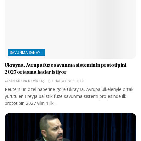
SAVUNMA SANAYII
Ukrayna, Avrupa füze savunma sisteminin prototipini
2027 ortasına kadar istiyor
YAZAN
KÜBRA DEMIRBAŞ
1 HAFTA ÖNCE
0
Reuters'un özel haberine göre Ukrayna, Avrupa ülkeleriyle ortak
yürütülen Freyja balistik füze savunma sistemi projesinde ilk
prototipin 2027 yılının ilk...