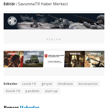
Editör :
SavunmaTR Haber Merkezi
REKLAM
Etiketler:
covid-19
girişim
Hindistan
koronavirüs
Kovid-19
pandemi
start-up