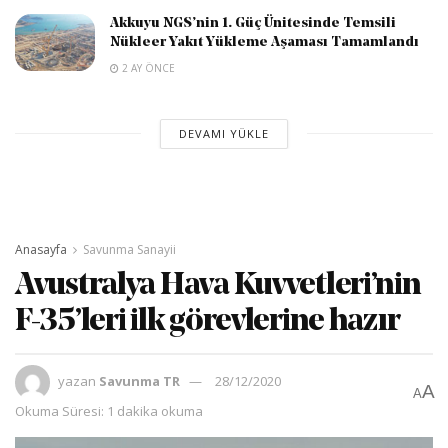
Akkuyu NGS’nin 1. Güç Ünitesinde Temsili
Nükleer Yakıt Yükleme Aşaması Tamamlandı
2 AY ÖNCE
DEVAMI YÜKLE
Anasayfa
Savunma Sanayii
Avustralya Hava Kuvvetleri’nin
F-35’leri ilk görevlerine hazır
yazan
Savunma TR
28/12/2020
A
A
Okuma Süresi: 1 dakika okuma