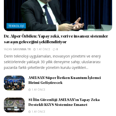
TEKNOLOJI
Dr. Alper Özbilen: Yapay zekâ, veri ve insansız sistemler
savaşın geleceğini şekillendiriyor
YAZAN
SAVUNMA TR
1 AY ÖNCE
0
Derin teknoloji uygulamaları, inovasyon yönetimi ve enerji
sektörlerinde yaklaşık 30 yıllık deneyime sahip; uluslararası
pazarda farklı şirketlerde yönetim kurulu üyelikleri...
ASELSAN Süper İletken Kuantum İşlemci
Birimi Geliştirecek
1 AY ÖNCE
81 İlin Güvenliği ASELSAN’ın Yapay Zeka
Destekli KGYS Sistemine Emanet
1 AY ÖNCE