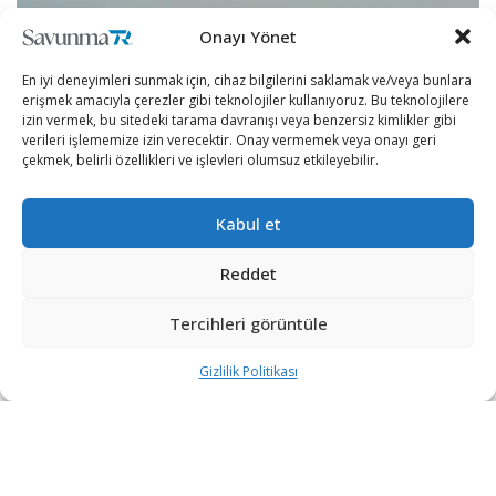
Onayı Yönet
En iyi deneyimleri sunmak için, cihaz bilgilerini saklamak ve/veya bunlara
erişmek amacıyla çerezler gibi teknolojiler kullanıyoruz. Bu teknolojilere
izin vermek, bu sitedeki tarama davranışı veya benzersiz kimlikler gibi
verileri işlememize izin verecektir. Onay vermemek veya onayı geri
çekmek, belirli özellikleri ve işlevleri olumsuz etkileyebilir.
Kabul et
Reddet
[wpcc-iframe src=”https://open.spotify.com/embed-
podcast/episode/2l6NgyYB8HbpHS8KKnsT9s”
Tercihleri görüntüle
width=”100%” frameborder=”no” height=”152″
Gizlilik Politikası
scrolling=”no” allowtransparency=”true”
allow=”encrypted-media”]
2018 yılında Avustralya Kraliyet Hava Kuvvetleri’ne
teslim edilen Lockheed Martin F-35A savaş uçakları