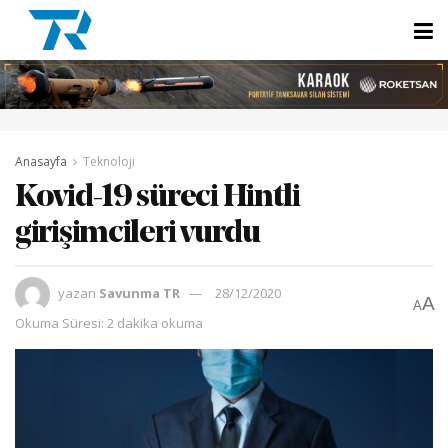
Anasayfa
Teknoloji
Kovid-19 süreci Hintli
girişimcileri vurdu
yazan
Savunma TR
28/12/2020
A
A
Okuma Süresi: 2 dakika okuma