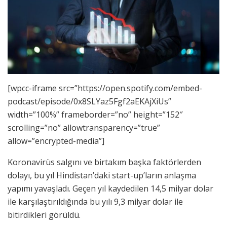
[wpcc-iframe src=”https://open.spotify.com/embed-
podcast/episode/0x8SLYaz5Fgf2aEKAjXiUs”
width=”100%” frameborder=”no” height=”152″
scrolling=”no” allowtransparency=”true”
allow=”encrypted-media”]
Koronavirüs salgını ve birtakım başka faktörlerden
dolayı, bu yıl Hindistan’daki start-up’ların anlaşma
yapımı yavaşladı. Geçen yıl kaydedilen 14,5 milyar dolar
ile karşılaştırıldığında bu yılı 9,3 milyar dolar ile
bitirdikleri görüldü.