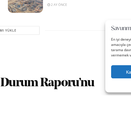
2 AY ÖNCE
MI YÜKLE
En iyi deney
amacıyla çer
tarama davra
vermemek vey
Ka
it Durum Raporu’nu
0
A
ika okuma
A