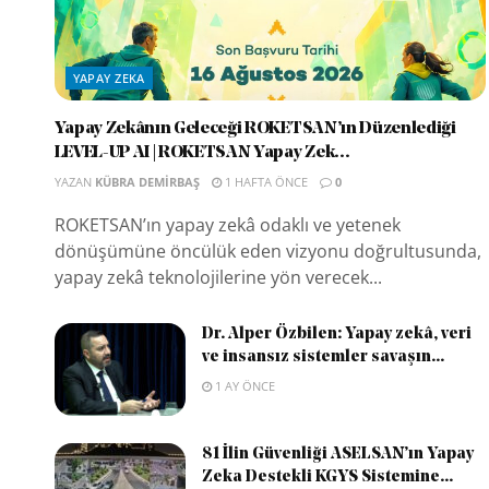
YAPAY ZEKA
Yapay Zekânın Geleceği ROKETSAN’ın Düzenlediği
LEVEL-UP AI | ROKETSAN Yapay Zek...
YAZAN
KÜBRA DEMIRBAŞ
1 HAFTA ÖNCE
0
ROKETSAN’ın yapay zekâ odaklı ve yetenek
dönüşümüne öncülük eden vizyonu doğrultusunda,
yapay zekâ teknolojilerine yön verecek...
Dr. Alper Özbilen: Yapay zekâ, veri
ve insansız sistemler savaşın...
1 AY ÖNCE
81 İlin Güvenliği ASELSAN’ın Yapay
Zeka Destekli KGYS Sistemine...