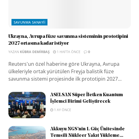
SAVUNMA SANAYII
Ukrayna, Avrupa füze savunma sisteminin prototipini
2027 ortasına kadar istiyor
YAZAN
KÜBRA DEMIRBAŞ
1 HAFTA ÖNCE
0
Reuters'un özel haberine göre Ukrayna, Avrupa
ülkeleriyle ortak yürütülen Freyja balistik füze
savunma sistemi projesinde ilk prototipin 2027...
ASELSAN Süper İletken Kuantum
İşlemci Birimi Geliştirecek
1 AY ÖNCE
Akkuyu NGS’nin 1. Güç Ünitesinde
Temsili Nükleer Yakıt Yükleme...