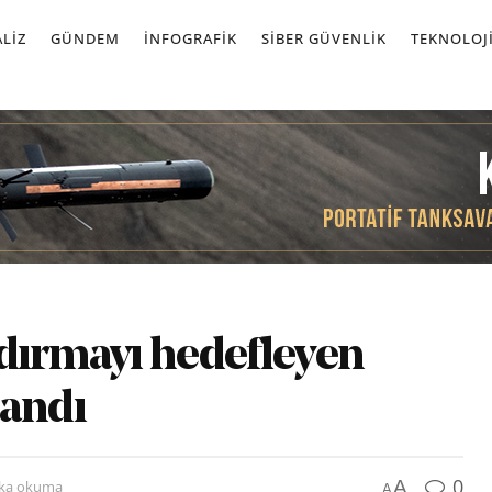
LIZ
GÜNDEM
İNFOGRAFIK
SIBER GÜVENLIK
TEKNOLOJ
ldırmayı hedefleyen
landı
0
A
ika okuma
A