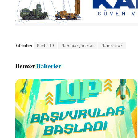
Etiketler:
Kovid-19
Nanoparçacıklar
Nanotuzak
Benzer
Haberler