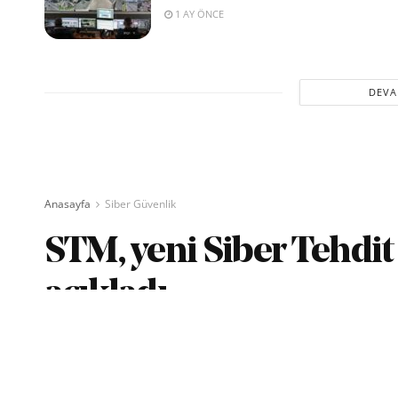
1 AY ÖNCE
DEVA
Anasayfa
Siber Güvenlik
STM, yeni Siber Tehd
açıkladı
yazan
Savunma TR
28/04/2021
Okuma Süresi: 5 dak