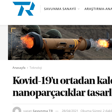
SAVUNMA SANAYII
ARAŞTIRMA-ANA
Anasayfa
Teknoloji
Kovid-19’u ortadan ka
nanoparçacıklar tasar
yazan
Savunma TR
28/04/2021
Okuma Süresi: 2 dak