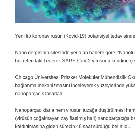
Yeni tip koronavirüsün (Kovid-19) potansiyel tedavisinde
Nano dergisinin sitesinde yer alan habere göre, “Nanotuza
hücreleri taklit ederek SARS-CoV-2 virüsünü kendine çe
Chicago Üniversitesi Pritzker Moleküler Mühendislik Ok
bağlanma mekanizmasını inceleyerek yüzeylerinde yüksek
nanoparçacık tasarladı.
Nanoparçacıklarla hem virüsün tuzağa düşürülmesi hem 
(virüsün çoğalmayan zayıflatılmış hali) nanoparçacığa b
kaldırılmasına giden sürecin 48 saat sürdüğü belirtildi.