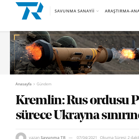
SAVUNMA SANAYII
ARAŞTIRMA-ANA
Anasayfa
Gündem
Kremlin: Rus ordusu 
sürece Ukrayna sınırın
yazan
Savunma TR
07/04/2021
Okuma Süresi: 2 dak