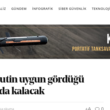
LIZ
GÜNDEM
İNFOGRAFIK
SIBER GÜVENLIK
TEKNOLOJ
Putin uygun gördüğü
da kalacak
0
A
ika okuma
A