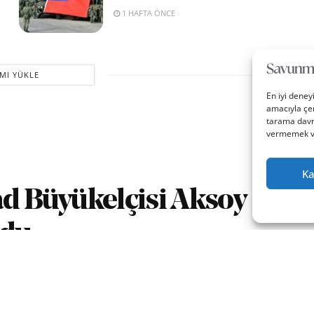
1 HAFTA ÖNCE
MI YÜKLE
En iyi deney
amacıyla çer
tarama davra
vermemek vey
Ka
ad Büyükelçisi Aksoy
ndu
0
A
ika okuma
A