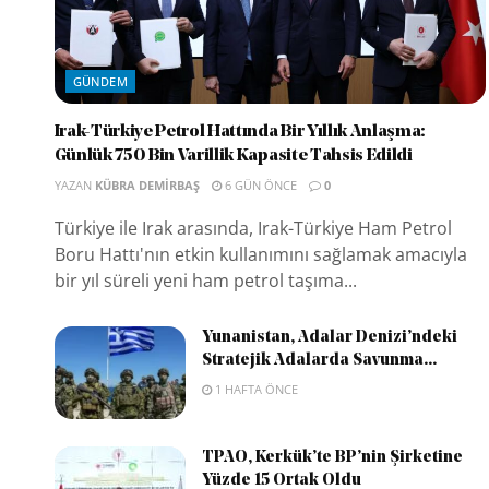
GÜNDEM
Irak-Türkiye Petrol Hattında Bir Yıllık Anlaşma:
Günlük 750 Bin Varillik Kapasite Tahsis Edildi
YAZAN
KÜBRA DEMIRBAŞ
6 GÜN ÖNCE
0
Türkiye ile Irak arasında, Irak-Türkiye Ham Petrol
Boru Hattı'nın etkin kullanımını sağlamak amacıyla
bir yıl süreli yeni ham petrol taşıma...
Yunanistan, Adalar Denizi’ndeki
Stratejik Adalarda Savunma...
1 HAFTA ÖNCE
TPAO, Kerkük’te BP’nin Şirketine
Yüzde 15 Ortak Oldu