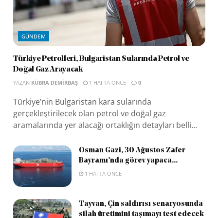
GÜNDEM
Türkiye Petrolleri, Bulgaristan Sularında Petrol ve
Doğal Gaz Arayacak
YAZAN
KÜBRA DEMIRBAŞ
1 HAFTA ÖNCE
0
Türkiye’nin Bulgaristan kara sularında
gerçekleştirilecek olan petrol ve doğal gaz
aramalarında yer alacağı ortaklığın detayları belli...
Osman Gazi, 30 Ağustos Zafer
Bayramı’nda görev yapaca...
1 HAFTA ÖNCE
Tayvan, Çin saldırısı senaryosunda
silah üretimini taşımayı test edecek