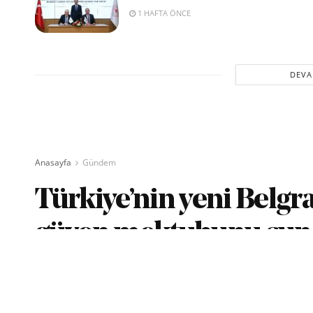
1 HAFTA ÖNCE
DEVA
Anasayfa
Gündem
Türkiye’nin yeni Belgr
güven mektubunu su
yazan
Savunma TR
07/04/2021
Okuma Süresi: 2 dak