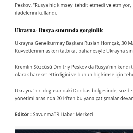
Peskov, “Rusya hiç kimseyi tehdit etmedi ve etmiyor, 
ifadelerini kullandı.
Ukrayna- Rusya sınırında gerginlik
Ukrayna Genelkurmay Başkanı Ruslan Homçak, 30 Mart
Kuvvetlerinin askeri tatbikat bahanesiyle Ukrayna sınırl
Kremlin Sözcüsü Dmitriy Peskov da Rusya’nın kendi topr
olarak hareket ettirdiğini ve bunun hiç kimse için tehd
Ukrayna’nın doğusundaki Donbas bölgesinde, sözde bağı
yönetimi arasında 2014’ten bu yana çatışmalar deva
Editör :
SavunmaTR Haber Merkezi