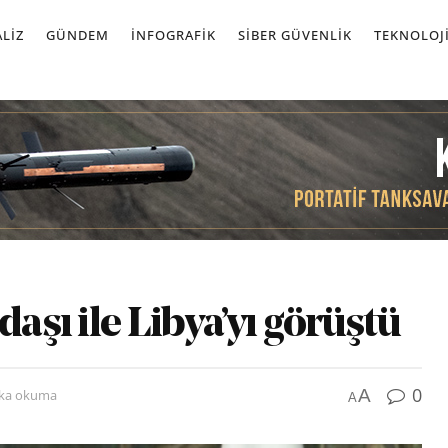
LIZ
GÜNDEM
İNFOGRAFIK
SIBER GÜVENLIK
TEKNOLOJ
daşı ile Libya’yı görüştü
0
A
ika okuma
A