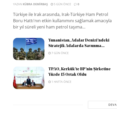
YAZAN
KÜBRA DEMIRBAŞ
5 GÜN ÖNCE
0
Türkiye ile Irak arasında, Irak-Türkiye Ham Petrol
Boru Hattı'nın etkin kullanımını sağlamak amacıyla
bir yıl süreli yeni ham petrol taşıma...
Yunanistan, Adalar Denizi’ndeki
Stratejik Adalarda Savunma...
7 GÜN ÖNCE
TPAO, Kerkük’te BP’nin Şirketine
Yüzde 15 Ortak Oldu
1 HAFTA ÖNCE
DEVA