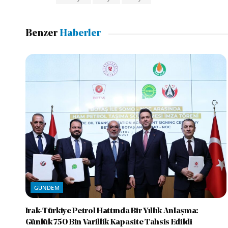
Benzer
Haberler
GÜNDEM
Irak-Türkiye Petrol Hattında Bir Yıllık Anlaşma:
Günlük 750 Bin Varillik Kapasite Tahsis Edildi