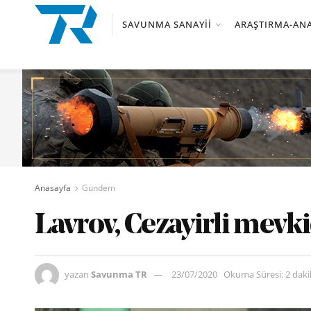
SAVUNMA SANAYII
ARAŞTIRMA-ANA
Anasayfa
Gündem
Lavrov, Cezayirli mevki
yazan
Savunma TR
23/07/2020
Okuma Süresi: 2 dak