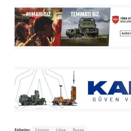
Etiketler:
Cezayir
Libya
Rusya