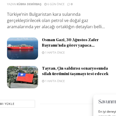
YAZAN
KÜBRA DEMIRBAŞ
6 GÜN ÖNCE
0
Türkiye’nin Bulgaristan kara sularında
gerçekleştirilecek olan petrol ve doğal gaz
aramalarında yer alacağı ortaklığın detayları belli...
Osman Gazi, 30 Ağustos Zafer
Bayramı’nda görev yapaca...
1 HAFTA ÖNCE
Tayvan, Çin saldırısı senaryosunda
silah üretimini taşımayı test edecek
1 HAFTA ÖNCE
MI YÜKLE
En iyi deney