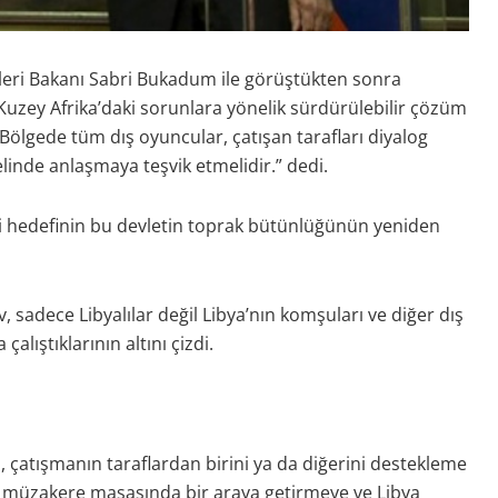
leri Bakanı Sabri Bukadum ile görüştükten sonra
uzey Afrika’daki sorunlara yönelik sürdürülebilir çözüm
Bölgede tüm dış oyuncular, çatışan tarafları diyalog
linde anlaşmaya teşvik etmelidir.” dedi.
i hedefinin bu devletin toprak bütünlüğünün yeniden
v, sadece Libyalılar değil Libya’nın komşuları ve diğer dış
lıştıklarının altını çizdi.
n, çatışmanın taraflardan birini ya da diğerini destekleme
nı müzakere masasında bir araya getirmeye ve Libya