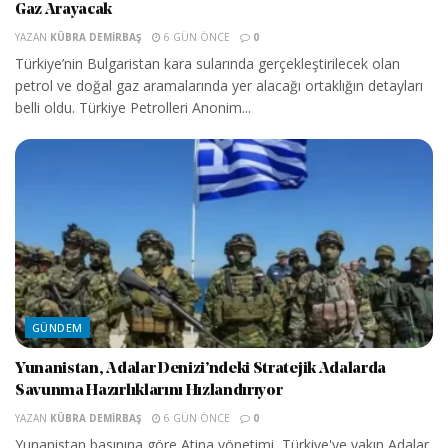
Gaz Arayacak
YAZAN
KÜBRA DEMIRBAŞ
6 GÜN ÖNCE
0
Türkiye’nin Bulgaristan kara sularında gerçekleştirilecek olan
petrol ve doğal gaz aramalarında yer alacağı ortaklığın detayları
belli oldu. Türkiye Petrolleri Anonim...
GÜNDEM
Yunanistan, Adalar Denizi’ndeki Stratejik Adalarda
Savunma Hazırlıklarını Hızlandırıyor
YAZAN
KÜBRA DEMIRBAŞ
6 GÜN ÖNCE
0
Yunanistan basınına göre Atina yönetimi, Türkiye'ye yakın Adalar