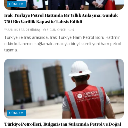
GÜNDEM
Irak-Türkiye Petrol Hattında Bir Yıllık Anlaşma: Günlük
750 Bin Varillik Kapasite Tahsis Edildi
YAZAN
KÜBRA DEMIRBAŞ
5 GÜN ÖNCE
0
Türkiye ile Irak arasında, Irak-Türkiye Ham Petrol Boru Hattı'nın
etkin kullanımını sağlamak amacıyla bir yıl süreli yeni ham petrol
taşıma...
GÜNDEM
Türkiye Petrolleri, Bulgaristan Sularında Petrol ve Doğal