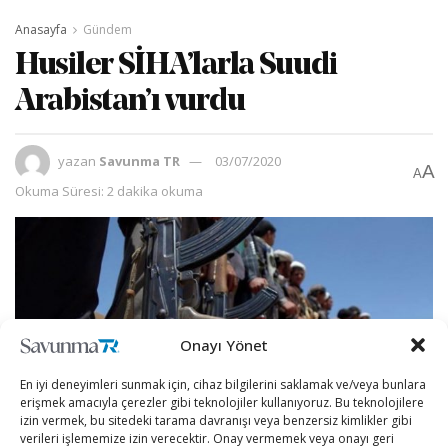
Anasayfa
Gündem
Husiler SİHA’larla Suudi
Arabistan’ı vurdu
yazan
Savunma TR
03/07/2020
A
A
Okuma Süresi: 2 dakika okuma
Onayı Yönet
En iyi deneyimleri sunmak için, cihaz bilgilerini saklamak ve/veya bunlara
erişmek amacıyla çerezler gibi teknolojiler kullanıyoruz. Bu teknolojilere
izin vermek, bu sitedeki tarama davranışı veya benzersiz kimlikler gibi
verileri işlememize izin verecektir. Onay vermemek veya onayı geri