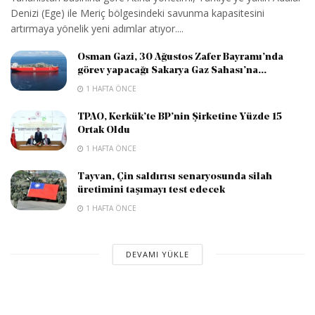
Denizi (Ege) ile Meriç bölgesindeki savunma kapasitesini
artırmaya yönelik yeni adımlar atıyor....
Osman Gazi, 30 Ağustos Zafer Bayramı’nda
görev yapacağı Sakarya Gaz Sahası’na...
1 HAFTA ÖNCE
TPAO, Kerkük’te BP’nin Şirketine Yüzde 15
Ortak Oldu
1 HAFTA ÖNCE
Tayvan, Çin saldırısı senaryosunda silah
üretimini taşımayı test edecek
1 HAFTA ÖNCE
DEVAMI YÜKLE