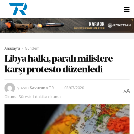
Anasayfa
Gündem
Libya halkı, paralı milislere
karşı protesto düzenledi
yazan
Savunma TR
03/07/2020
A
A
Okuma Süresi: 1 dakika okuma