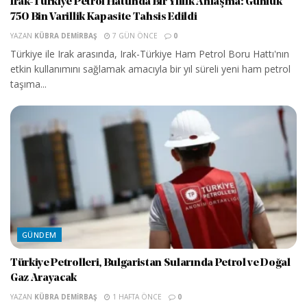
Irak-Türkiye Petrol Hattında Bir Yıllık Anlaşma: Günlük
750 Bin Varillik Kapasite Tahsis Edildi
YAZAN
KÜBRA DEMIRBAŞ
7 GÜN ÖNCE
0
Türkiye ile Irak arasında, Irak-Türkiye Ham Petrol Boru Hattı'nın
etkin kullanımını sağlamak amacıyla bir yıl süreli yeni ham petrol
taşıma...
GÜNDEM
Türkiye Petrolleri, Bulgaristan Sularında Petrol ve Doğal
Gaz Arayacak
YAZAN
KÜBRA DEMIRBAŞ
1 HAFTA ÖNCE
0