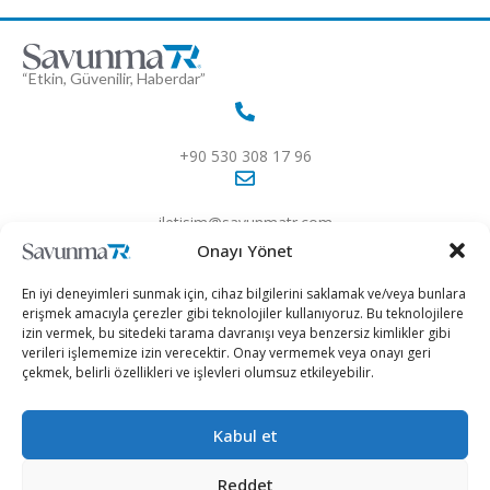
“Etkin, Güvenilir, Haberdar”
+90 530 308 17 96
iletisim@savunmatr.com
Onayı Yönet
En iyi deneyimleri sunmak için, cihaz bilgilerini saklamak ve/veya bunlara
erişmek amacıyla çerezler gibi teknolojiler kullanıyoruz. Bu teknolojilere
2026 © Savunma TR. Tüm Hakları Saklıdır.
izin vermek, bu sitedeki tarama davranışı veya benzersiz kimlikler gibi
verileri işlememize izin verecektir. Onay vermemek veya onayı geri
çekmek, belirli özellikleri ve işlevleri olumsuz etkileyebilir.
Savunma Sanayii
Kategoriler
SavunmaTR
Hava Platformları
Siber Güvenlik
Hakkımızda
Kara Platformları
Teknoloji
Kariyer
Kabul et
Deniz Platformları
Röportajlar
Gizlilik Politikası
Reddet