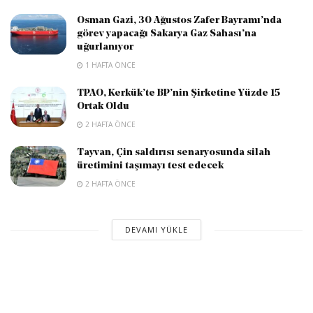
Osman Gazi, 30 Ağustos Zafer Bayramı’nda
görev yapacağı Sakarya Gaz Sahası’na
uğurlanıyor
1 HAFTA ÖNCE
TPAO, Kerkük’te BP’nin Şirketine Yüzde 15
Ortak Oldu
2 HAFTA ÖNCE
Tayvan, Çin saldırısı senaryosunda silah
üretimini taşımayı test edecek
2 HAFTA ÖNCE
DEVAMI YÜKLE