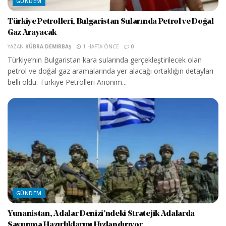
GÜNDEM
Türkiye Petrolleri, Bulgaristan Sularında Petrol ve Doğal
Gaz Arayacak
YAZAN
KÜBRA DEMIRBAŞ
1 HAFTA ÖNCE
0
Türkiye’nin Bulgaristan kara sularında gerçekleştirilecek olan
petrol ve doğal gaz aramalarında yer alacağı ortaklığın detayları
belli oldu. Türkiye Petrolleri Anonim...
GÜNDEM
Yunanistan, Adalar Denizi’ndeki Stratejik Adalarda
Savunma Hazırlıklarını Hızlandırıyor