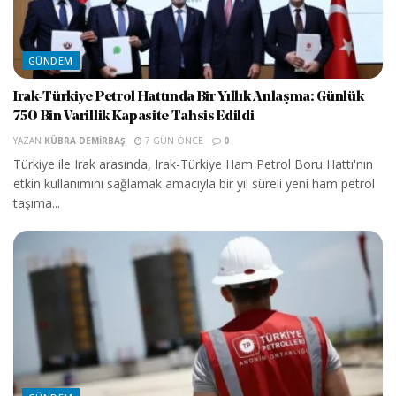
GÜNDEM
Irak-Türkiye Petrol Hattında Bir Yıllık Anlaşma: Günlük
750 Bin Varillik Kapasite Tahsis Edildi
YAZAN
KÜBRA DEMIRBAŞ
7 GÜN ÖNCE
0
Türkiye ile Irak arasında, Irak-Türkiye Ham Petrol Boru Hattı'nın
etkin kullanımını sağlamak amacıyla bir yıl süreli yeni ham petrol
taşıma...