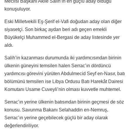
Meclisi Başkanı Akile Salih’in en güçlü aday olduğu
konuşuluyor.
Eski Milletvekili Eş-Şerif el-Vafi doğudan aday olan diğer
siyasetçi. Son birkaç aydan beri adı geçen emekli
Büyükelçi Muhammed el-Bergasi de aday listesinde yer
aldı.
Salih’in kazanması durumunda iki yardımcısından birinin
ülkenin güneyini temsilen halen Serrac’ın dördüncü
yardımcısı görevini yürüten Abdulmecid Seyf en-Nasır, batı
bölümünü temsilen ise Libya Ordusu Batı Harekât Dairesi
Komutanı Usame Cuveyli’nin olması kuvvetle muhtemel.
Serrac’ın yerine ülkenin batısından birinin geçmesi de söz
konusu. Savunma Bakanı Selahaddin en-Nemruş,
Serrac’ın yerine geçebilecek güçlü bir aday olarak
değerlendiriliyor.