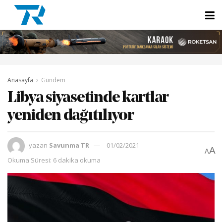
Anasayfa
Gündem
Libya siyasetinde kartlar
yeniden dağıtılıyor
yazan
Savunma TR
01/02/2021
A
A
Okuma Süresi: 6 dakika okuma