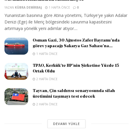
YAZAN
KÜBRA DEMIRBAŞ
1 HAFTA ÖNCE
0
Yunanistan basınına göre Atina yönetimi, Türkiye'ye yakın Adalar
Denizi (Ege) ile Meriç bölgesindeki savunma kapasitesini
artırmaya yönelik yeni adımlar atıyor....
Osman Gazi, 30 Ağustos Zafer Bayramı’nda
görev yapacağı Sakarya Gaz Sahası’na...
1 HAFTA ÖNCE
TPAO, Kerkük’te BP’nin Şirketine Yüzde 15
Ortak Oldu
2 HAFTA ÖNCE
Tayvan, Çin saldırısı senaryosunda silah
üretimini taşımayı test edecek
2 HAFTA ÖNCE
DEVAMI YÜKLE