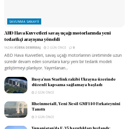
SAVUNMA SANAYII
ABD Hava Kuvvetleri savaş uçağı motorlarında yeni
tedarikçi arayışına yöneldi
YAZAN
KÜBRA DEMIRBAŞ
2 GÜN ÖNCE
0
ABD Hava Kuvvetleri, savaş uçağı motorlarının üretiminde uzun
süredir devam eden sorunlara karşı yeni bir tedarik modeli
geliştirmeyi planlıyor. Yayımlanan...
Rusya’nın Starlink rakibi Ukrayna üzerinde
düzenli kapsama sağlamaya başladı
2 GÜN ÖNCE
Rheinmetall, Yeni Nesil GMF140 Fırkateynini
Tanıttı
3 GÜN ÖNCE
Yunanistan’da F-35 hazırlıkları hızlandı: