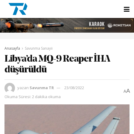
Anasayfa
Savunma Sanayii
Libya’da MQ-9 Reaper İHA
düşürüldü
yazan
Savunma TR
23/08/2022
A
A
Okuma Süresi: 2 dakika okuma