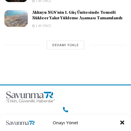
1 AY ÖNCE
Akkuyu NGS’nin 1. Güç Ünitesinde Temsili
Nükleer Yakıt Yükleme Aşaması Tamamlandı
2 AY ÖNCE
DEVAMI YÜKLE
“Etkin, Güvenilir, Haberdar”
+90 530 308 17 96
Onayı Yönet