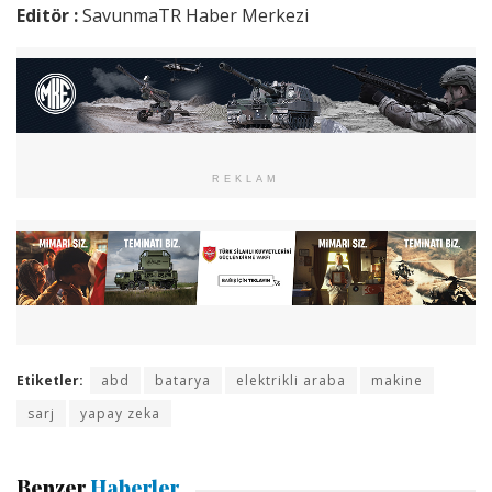
Editör :
SavunmaTR Haber Merkezi
REKLAM
Etiketler:
abd
batarya
elektrikli araba
makine
sarj
yapay zeka
Benzer
Haberler