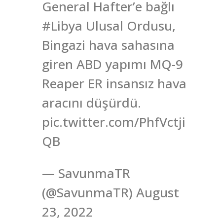
General Hafter’e bağlı
#Libya Ulusal Ordusu,
Bingazi hava sahasına
giren ABD yapımı MQ-9
Reaper ER insansız hava
aracını düşürdü.
pic.twitter.com/PhfVctji
QB
— SavunmaTR
(@SavunmaTR) August
23, 2022