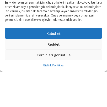
En iyi deneyimleri sunmak için, cihaz bilgilerini saklamak ve/veya bunlara
iletisim@savunmatr.com
erişmek amacıyla çerezler gibi teknolojiler kullanıyoruz. Bu teknolojilere
izin vermek, bu sitedeki tarama davranışı veya benzersiz kimlikler gibi
verileri işlememize izin verecektir. Onay vermemek veya onayı geri
çekmek, belirli özellikleri ve işlevleri olumsuz etkileyebilir.
2026 © Savunma TR. Tüm Hakları Saklıdır.
Kabul et
Savunma Sanayii
Kategoriler
SavunmaTR
Reddet
Hava Platformları
Siber Güvenlik
Hakkımızda
Kara Platformları
Teknoloji
Kariyer
Tercihleri görüntüle
Deniz Platformları
Röportajlar
Gizlilik Politikası
Gizlilik Politikası
İnsansız Sistemler
Politika
Künye
Silah Sistemleri
Dosya Haber
İletişim
Radar ve
Rapor & İnfografik
Elektronik Harp
SavunmaTR Plus
Sistemleri
Hava Savunma
Sistemleri