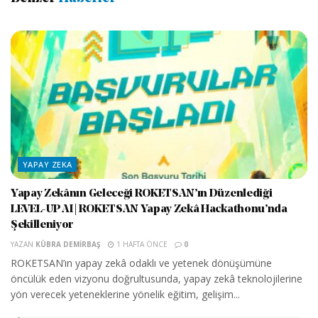
YAPAY ZEKA
Yapay Zekânın Geleceği ROKETSAN’ın Düzenlediği
LEVEL-UP AI | ROKETSAN Yapay Zekâ Hackathonu’nda
Şekilleniyor
YAZAN
KÜBRA DEMIRBAŞ
1 HAFTA ÖNCE
0
ROKETSAN’ın yapay zekâ odaklı ve yetenek dönüşümüne
öncülük eden vizyonu doğrultusunda, yapay zekâ teknolojilerine
yön verecek yeteneklerine yönelik eğitim, gelişim...