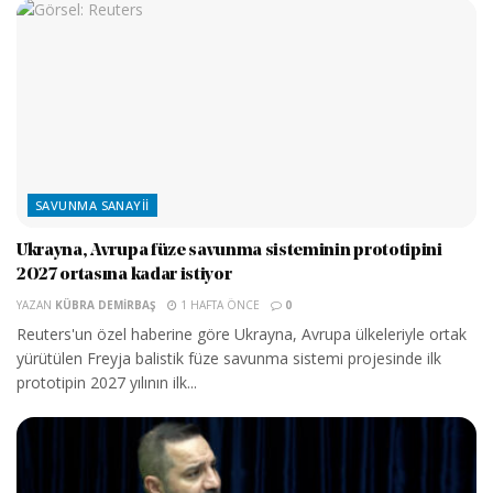
SAVUNMA SANAYII
Ukrayna, Avrupa füze savunma sisteminin prototipini
2027 ortasına kadar istiyor
YAZAN
KÜBRA DEMIRBAŞ
1 HAFTA ÖNCE
0
Reuters'un özel haberine göre Ukrayna, Avrupa ülkeleriyle ortak
yürütülen Freyja balistik füze savunma sistemi projesinde ilk
prototipin 2027 yılının ilk...