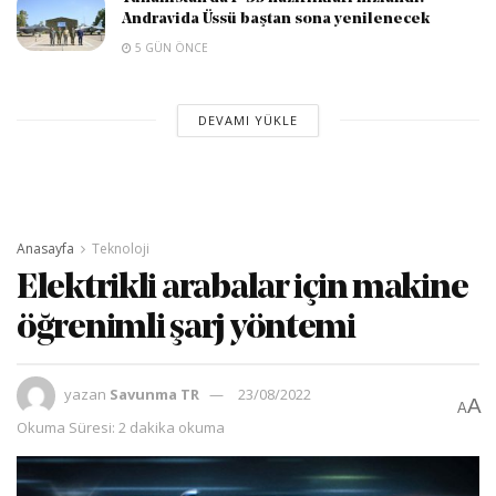
Andravida Üssü baştan sona yenilenecek
5 GÜN ÖNCE
DEVAMI YÜKLE
Anasayfa
Teknoloji
Elektrikli arabalar için makine
öğrenimli şarj yöntemi
yazan
Savunma TR
23/08/2022
A
A
Okuma Süresi: 2 dakika okuma