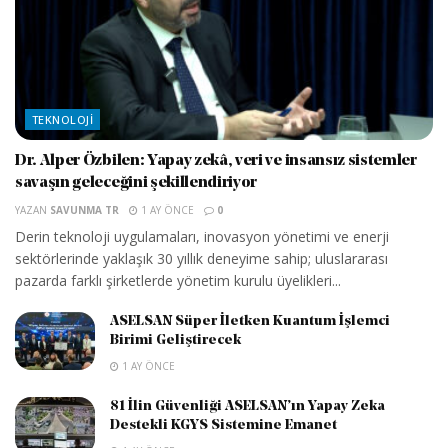
TEKNOLOJI
Dr. Alper Özbilen: Yapay zekâ, veri ve insansız sistemler
savaşın geleceğini şekillendiriyor
YAZAN
SAVUNMA TR
1 AY ÖNCE
0
Derin teknoloji uygulamaları, inovasyon yönetimi ve enerji
sektörlerinde yaklaşık 30 yıllık deneyime sahip; uluslararası
pazarda farklı şirketlerde yönetim kurulu üyelikleri...
ASELSAN Süper İletken Kuantum İşlemci
Birimi Geliştirecek
1 AY ÖNCE
81 İlin Güvenliği ASELSAN’ın Yapay Zeka
Destekli KGYS Sistemine Emanet