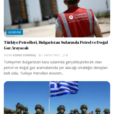
GÜNDEM
Türkiye Petrolleri, Bulgaristan Sularında Petrol ve Doğal
Gaz Arayacak
YAZAN
KÜBRA DEMIRBAŞ
1 HAFTA ÖNCE
0
Türkiye’nin Bulgaristan kara sularında gerçekleştirilecek olan
petrol ve doğal gaz aramalarında yer alacağı ortaklığın detayları
belli oldu. Türkiye Petrolleri Anonim...