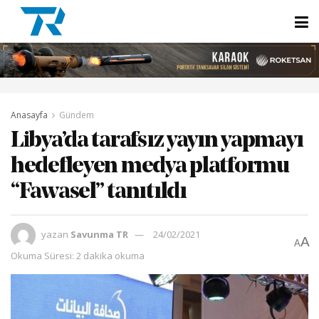
Anasayfa
Gündem
Libya’da tarafsız yayın yapmayı
hedefleyen medya platformu
“Fawasel” tanıtıldı
yazan
Savunma TR
24/02/2021
A
A
Okuma Süresi: 2 dakika okuma