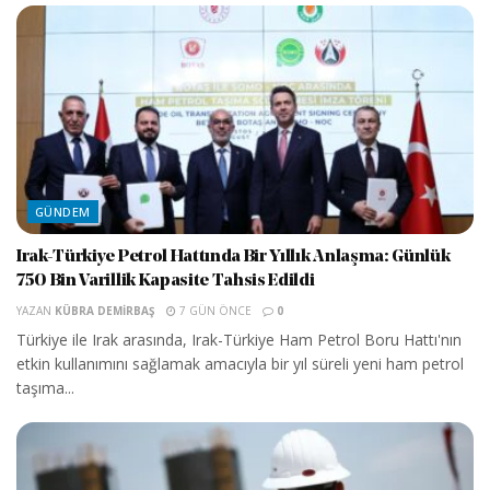
GÜNDEM
Irak-Türkiye Petrol Hattında Bir Yıllık Anlaşma: Günlük
750 Bin Varillik Kapasite Tahsis Edildi
YAZAN
KÜBRA DEMIRBAŞ
7 GÜN ÖNCE
0
Türkiye ile Irak arasında, Irak-Türkiye Ham Petrol Boru Hattı'nın
etkin kullanımını sağlamak amacıyla bir yıl süreli yeni ham petrol
taşıma...