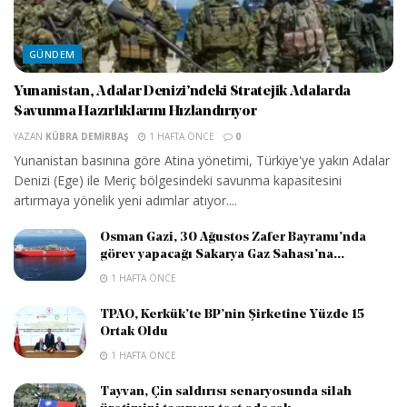
GÜNDEM
Yunanistan, Adalar Denizi’ndeki Stratejik Adalarda
Savunma Hazırlıklarını Hızlandırıyor
YAZAN
KÜBRA DEMIRBAŞ
1 HAFTA ÖNCE
0
Yunanistan basınına göre Atina yönetimi, Türkiye'ye yakın Adalar
Denizi (Ege) ile Meriç bölgesindeki savunma kapasitesini
artırmaya yönelik yeni adımlar atıyor....
Osman Gazi, 30 Ağustos Zafer Bayramı’nda
görev yapacağı Sakarya Gaz Sahası’na...
1 HAFTA ÖNCE
TPAO, Kerkük’te BP’nin Şirketine Yüzde 15
Ortak Oldu
1 HAFTA ÖNCE
Tayvan, Çin saldırısı senaryosunda silah