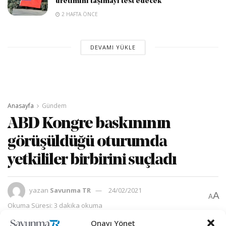
üretimini taşımayı test edecek
2 HAFTA ÖNCE
DEVAMI YÜKLE
Anasayfa
Gündem
ABD Kongre baskınının
görüşüldüğü oturumda
yetkililer birbirini suçladı
yazan
Savunma TR
24/02/2021
A
A
Okuma Süresi: 3 dakika okuma
Onayı Yönet