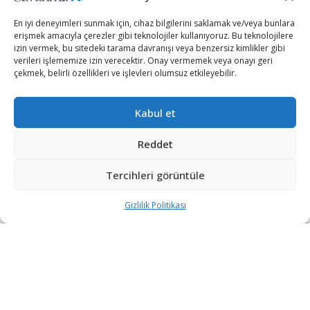
En iyi deneyimleri sunmak için, cihaz bilgilerini saklamak ve/veya bunlara
erişmek amacıyla çerezler gibi teknolojiler kullanıyoruz. Bu teknolojilere
izin vermek, bu sitedeki tarama davranışı veya benzersiz kimlikler gibi
verileri işlememize izin verecektir. Onay vermemek veya onayı geri
çekmek, belirli özellikleri ve işlevleri olumsuz etkileyebilir.
Kabul et
Reddet
Tercihleri görüntüle
ABD Senatosunda ilgili komitelerce ortak düzenlenen
ve 6 Ocak’taki Kongre baskınına ilişkin soruşturma
Gizlilik Politikası
kapsamında yetkililerin ilk kez ifade verdiği oturum,
baskın günü yaşananlar hakkında önemli ipuçları verdi.
Baskının ardından Temsilciler Meclisinde soruşturma
başlatılmasıyla görevlerinden istifa eden Kongre Polis
Şefi Steven Sund, Senato Güvenlik Amiri Michael