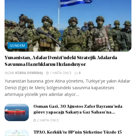
GÜNDEM
Yunanistan, Adalar Denizi’ndeki Stratejik Adalarda
Savunma Hazırlıklarını Hızlandırıyor
YAZAN
KÜBRA DEMIRBAŞ
1 HAFTA ÖNCE
0
Yunanistan basınına göre Atina yönetimi, Türkiye'ye yakın Adalar
Denizi (Ege) ile Meriç bölgesindeki savunma kapasitesini
artırmaya yönelik yeni adımlar atıyor....
Osman Gazi, 30 Ağustos Zafer Bayramı’nda
görev yapacağı Sakarya Gaz Sahası’na...
2 HAFTA ÖNCE
TPAO, Kerkük’te BP’nin Şirketine Yüzde 15