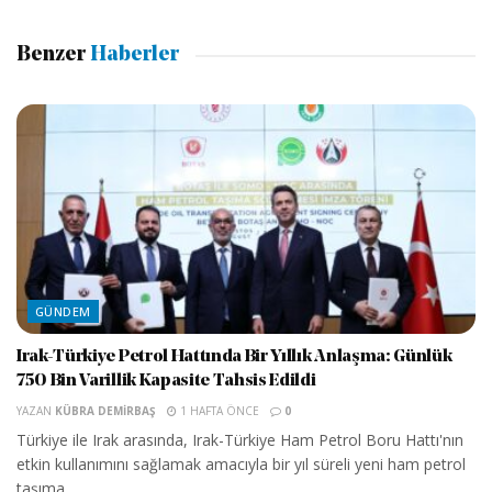
Benzer
Haberler
GÜNDEM
Irak-Türkiye Petrol Hattında Bir Yıllık Anlaşma: Günlük
750 Bin Varillik Kapasite Tahsis Edildi
YAZAN
KÜBRA DEMIRBAŞ
1 HAFTA ÖNCE
0
Türkiye ile Irak arasında, Irak-Türkiye Ham Petrol Boru Hattı'nın
etkin kullanımını sağlamak amacıyla bir yıl süreli yeni ham petrol
taşıma...