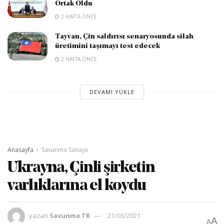
Ortak Oldu
2 HAFTA ÖNCE
Tayvan, Çin saldırısı senaryosunda silah
üretimini taşımayı test edecek
2 HAFTA ÖNCE
DEVAMI YÜKLE
Anasayfa
Savunma Sanayii
Ukrayna, Çinli şirketin
varlıklarına el koydu
yazan
Savunma TR
21/03/2021
A
A