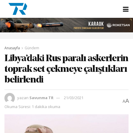
Anasayfa
Gündem
Libya’daki Rus paralı askerlerin
toprak set çekmeye çalıştıkları
belirlendi
yazan
Savunma TR
21/03/2021
A
A
Okuma Süresi: 1 dakika okuma