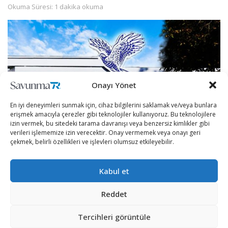
Okuma Süresi: 1 dakika okuma
Onayı Yönet
En iyi deneyimleri sunmak için, cihaz bilgilerini saklamak ve/veya bunlara
erişmek amacıyla çerezler gibi teknolojiler kullanıyoruz. Bu teknolojilere
izin vermek, bu sitedeki tarama davranışı veya benzersiz kimlikler gibi
verileri işlememize izin verecektir. Onay vermemek veya onayı geri
çekmek, belirli özellikleri ve işlevleri olumsuz etkileyebilir.
Ukrayna Ulusal Güvenlik Servisi tarafından yapılan
Kabul et
açıklamada, bir Kiev mahkemesi tarafından, dünyanın
önde gelen helikopter ve uçak üreticilerinden biri olan
Reddet
Motor Sich havacılık şirketinin hisselerine el koyulduğu
bildirildi.
Tercihleri görüntüle