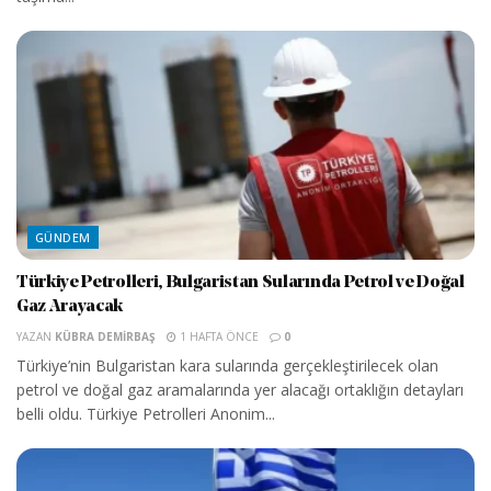
GÜNDEM
Türkiye Petrolleri, Bulgaristan Sularında Petrol ve Doğal
Gaz Arayacak
YAZAN
KÜBRA DEMIRBAŞ
1 HAFTA ÖNCE
0
Türkiye’nin Bulgaristan kara sularında gerçekleştirilecek olan
petrol ve doğal gaz aramalarında yer alacağı ortaklığın detayları
belli oldu. Türkiye Petrolleri Anonim...