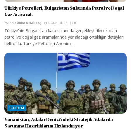
Türkiye Petrolleri, Bulgaristan Sularında Petrol ve Doğal
Gaz Arayacak
YAZAN
KÜBRA DEMIRBAŞ
6 GÜN ÖNCE
0
Türkiye’nin Bulgaristan kara sularında gerçekleştirilecek olan
petrol ve doğal gaz aramalarında yer alacağı ortaklığın detayları
belli oldu. Türkiye Petrolleri Anonim...
GÜNDEM
Yunanistan, Adalar Denizi’ndeki Stratejik Adalarda
Savunma Hazırlıklarını Hızlandırıyor