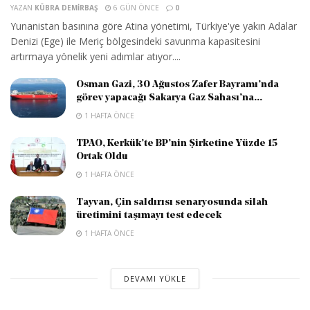
YAZAN
KÜBRA DEMIRBAŞ
6 GÜN ÖNCE
0
Yunanistan basınına göre Atina yönetimi, Türkiye'ye yakın Adalar
Denizi (Ege) ile Meriç bölgesindeki savunma kapasitesini
artırmaya yönelik yeni adımlar atıyor....
Osman Gazi, 30 Ağustos Zafer Bayramı’nda
görev yapacağı Sakarya Gaz Sahası’na...
1 HAFTA ÖNCE
TPAO, Kerkük’te BP’nin Şirketine Yüzde 15
Ortak Oldu
1 HAFTA ÖNCE
Tayvan, Çin saldırısı senaryosunda silah
üretimini taşımayı test edecek
1 HAFTA ÖNCE
DEVAMI YÜKLE