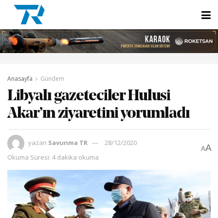
Anasayfa
Gündem
Libyalı gazeteciler Hulusi
Akar’ın ziyaretini yorumladı
yazan
Savunma TR
28/12/2020
A
A
Okuma Süresi: 4 dakika okuma