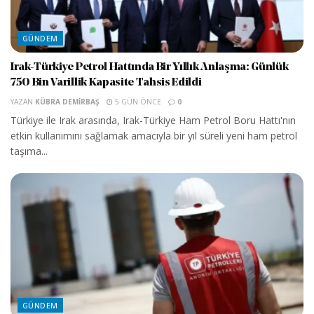
GÜNDEM
Irak-Türkiye Petrol Hattında Bir Yıllık Anlaşma: Günlük
750 Bin Varillik Kapasite Tahsis Edildi
YAZAN
KÜBRA DEMIRBAŞ
5 GÜN ÖNCE
0
Türkiye ile Irak arasında, Irak-Türkiye Ham Petrol Boru Hattı'nın
etkin kullanımını sağlamak amacıyla bir yıl süreli yeni ham petrol
taşıma...
GÜNDEM