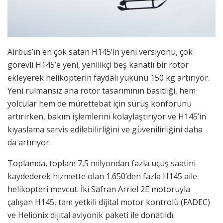
Airbus’ın en çok satan H145’in yeni versiyonu, çok
görevli H145’e yeni, yenilikçi beş kanatlı bir rotor
ekleyerek helikopterin faydalı yükünü 150 kg artırıyor.
Yeni rulmansız ana rotor tasarımının basitliği, hem
yolcular hem de mürettebat için sürüş konforunu
artırırken, bakım işlemlerini kolaylaştırıyor ve H145’in
kıyaslama servis edilebilirliğini ve güvenilirliğini daha
da artırıyor.
Toplamda, toplam 7,5 milyondan fazla uçuş saatini
kaydederek hizmette olan 1.650’den fazla H145 aile
helikopteri mevcut. İki Safran Arriel 2E motoruyla
çalışan H145, tam yetkili dijital motor kontrolü (FADEC)
ve Helionix dijital aviyonik paketi ile donatıldı.