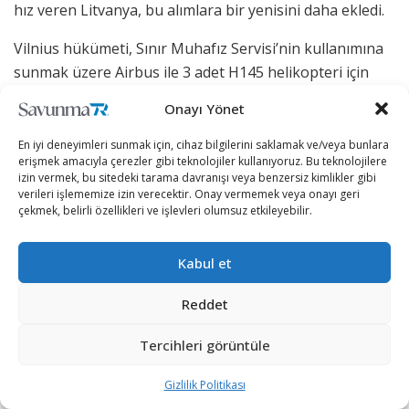
hız veren Litvanya, bu alımlara bir yenisini daha ekledi.
Vilnius hükümeti, Sınır Muhafız Servisi’nin kullanımına
sunmak üzere Airbus ile 3 adet H145 helikopteri için
sözleşme imzaladı.
Onayı Yönet
2023 European Rotors fuarında imzalanan sözleşme
En iyi deneyimleri sunmak için, cihaz bilgilerini saklamak ve/veya bunlara
kapsamında Litvanya tarafından sipariş edilen 3 adet
erişmek amacıyla çerezler gibi teknolojiler kullanıyoruz. Bu teknolojilere
izin vermek, bu sitedeki tarama davranışı veya benzersiz kimlikler gibi
H145; arama ve kurtarma, afet yardımı ve medevac, sınır
verileri işlememize izin verecektir. Onay vermemek veya onayı geri
devriyesi, itfaiye, donör organlarının taşınması ve
çekmek, belirli özellikleri ve işlevleri olumsuz etkileyebilir.
Litvanya Özel Kuvvetlerinin operasyonel
konuşlandırılması dahil olmak üzere çok çeşitli görevler
Kabul et
için kullanılacak.
Reddet
Yapılan anlaşma ile ilgili konuşan Litvanya İçişleri
Bakanı Agné Bilotaité, “Sınır Muhafız Servisimize çok
Tercihleri görüntüle
görevli H145 helikopterleri gibi son teknoloji ürünü
ekipman sağlamak için önemli kaynaklar
Gizlilik Politikası