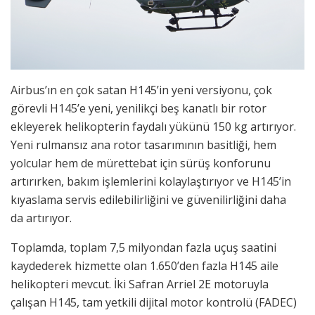
Airbus’ın en çok satan H145’in yeni versiyonu, çok
görevli H145’e yeni, yenilikçi beş kanatlı bir rotor
ekleyerek helikopterin faydalı yükünü 150 kg artırıyor.
Yeni rulmansız ana rotor tasarımının basitliği, hem
yolcular hem de mürettebat için sürüş konforunu
artırırken, bakım işlemlerini kolaylaştırıyor ve H145’in
kıyaslama servis edilebilirliğini ve güvenilirliğini daha
da artırıyor.
Toplamda, toplam 7,5 milyondan fazla uçuş saatini
kaydederek hizmette olan 1.650’den fazla H145 aile
helikopteri mevcut. İki Safran Arriel 2E motoruyla
çalışan H145, tam yetkili dijital motor kontrolü (FADEC)