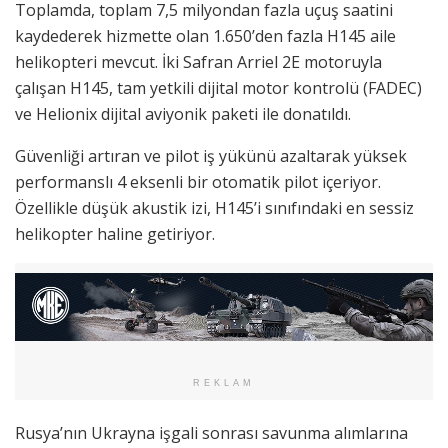
Toplamda, toplam 7,5 milyondan fazla uçuş saatini
kaydederek hizmette olan 1.650’den fazla H145 aile
helikopteri mevcut. İki Safran Arriel 2E motoruyla
çalışan H145, tam yetkili dijital motor kontrolü (FADEC)
ve Helionix dijital aviyonik paketi ile donatıldı.
Güvenliği artıran ve pilot iş yükünü azaltarak yüksek
performanslı 4 eksenli bir otomatik pilot içeriyor.
Özellikle düşük akustik izi, H145’i sınıfındaki en sessiz
helikopter haline getiriyor.
REKLAM
Rusya’nın Ukrayna işgali sonrası savunma alımlarına