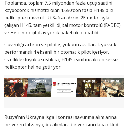
Toplamda, toplam 7,5 milyondan fazla uçuş saatini
kaydederek hizmette olan 1.650’den fazla H145 aile
helikopteri mevcut. İki Safran Arriel 2E motoruyla
çalışan H145, tam yetkili dijital motor kontrolü (FADEC)
ve Helionix dijital aviyonik paketi ile donatıldı.
Güvenliği artıran ve pilot iş yükünü azaltarak yüksek
performanslı 4 eksenli bir otomatik pilot içeriyor.
Özellikle düşük akustik izi, H145’i sınıfındaki en sessiz
helikopter haline getiriyor.
Rusya’nın Ukrayna işgali sonrası savunma alımlarına
hız veren Litvanya, bu alımlara bir yenisini daha ekledi.