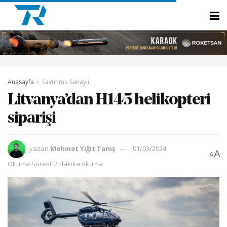
Anasayfa
Savunma Sanayii
Litvanya’dan H145 helikopteri
siparişi
yazan
Mehmet Yiğit Tanış
01/03/2024
A
A
Okuma Süresi: 2 dakika okuma