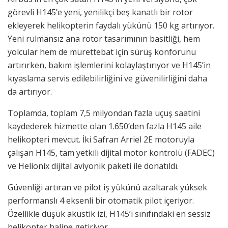
görevli H145’e yeni, yenilikçi beş kanatlı bir rotor
ekleyerek helikopterin faydalı yükünü 150 kg artırıyor.
Yeni rulmansız ana rotor tasarımının basitliği, hem
yolcular hem de mürettebat için sürüş konforunu
artırırken, bakım işlemlerini kolaylaştırıyor ve H145’in
kıyaslama servis edilebilirliğini ve güvenilirliğini daha
da artırıyor.
Toplamda, toplam 7,5 milyondan fazla uçuş saatini
kaydederek hizmette olan 1.650’den fazla H145 aile
helikopteri mevcut. İki Safran Arriel 2E motoruyla
çalışan H145, tam yetkili dijital motor kontrolü (FADEC)
ve Helionix dijital aviyonik paketi ile donatıldı.
Güvenliği artıran ve pilot iş yükünü azaltarak yüksek
performanslı 4 eksenli bir otomatik pilot içeriyor.
Özellikle düşük akustik izi, H145’i sınıfındaki en sessiz
helikopter haline getiriyor.