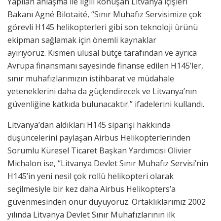
Yapılan anlaşma ile ilgili konuşan Litvanya İçişleri
Bakanı Agné Bilotaité, “Sınır Muhafız Servisimize çok
görevli H145 helikopterleri gibi son teknoloji ürünü
ekipman sağlamak için önemli kaynaklar
ayırıyoruz. Kısmen ulusal bütçe tarafından ve ayrıca
Avrupa finansmanı sayesinde finanse edilen H145’ler,
sınır muhafızlarımızın istihbarat ve müdahale
yeteneklerini daha da güçlendirecek ve Litvanya’nın
güvenliğine katkıda bulunacaktır.” ifadelerini kullandı.
Litvanya’dan aldıkları H145 siparişi hakkında
düşüncelerini paylaşan Airbus Helikopterlerinden
Sorumlu Küresel Ticaret Başkan Yardımcısı Olivier
Michalon ise, “Litvanya Devlet Sınır Muhafız Servisi’nin
H145’in yeni nesil çok rollü helikopteri olarak
seçilmesiyle bir kez daha Airbus Helikopters’a
güvenmesinden onur duyuyoruz. Ortaklıklarımız 2002
yılında Litvanya Devlet Sınır Muhafızlarının ilk