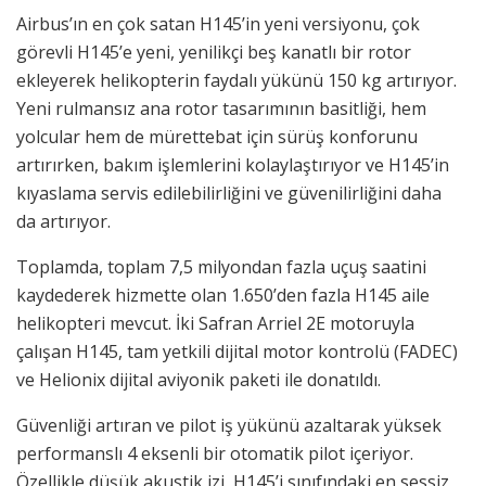
Airbus’ın en çok satan H145’in yeni versiyonu, çok
görevli H145’e yeni, yenilikçi beş kanatlı bir rotor
ekleyerek helikopterin faydalı yükünü 150 kg artırıyor.
Yeni rulmansız ana rotor tasarımının basitliği, hem
yolcular hem de mürettebat için sürüş konforunu
artırırken, bakım işlemlerini kolaylaştırıyor ve H145’in
kıyaslama servis edilebilirliğini ve güvenilirliğini daha
da artırıyor.
Toplamda, toplam 7,5 milyondan fazla uçuş saatini
kaydederek hizmette olan 1.650’den fazla H145 aile
helikopteri mevcut. İki Safran Arriel 2E motoruyla
çalışan H145, tam yetkili dijital motor kontrolü (FADEC)
ve Helionix dijital aviyonik paketi ile donatıldı.
Güvenliği artıran ve pilot iş yükünü azaltarak yüksek
performanslı 4 eksenli bir otomatik pilot içeriyor.
Özellikle düşük akustik izi, H145’i sınıfındaki en sessiz