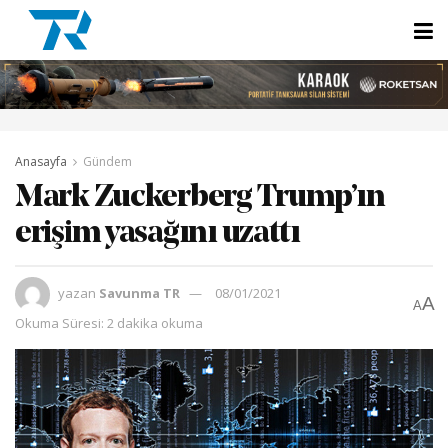
Anasayfa
Gündem
Mark Zuckerberg Trump’ın
erişim yasağını uzattı
yazan
Savunma TR
08/01/2021
A
A
Okuma Süresi: 2 dakika okuma