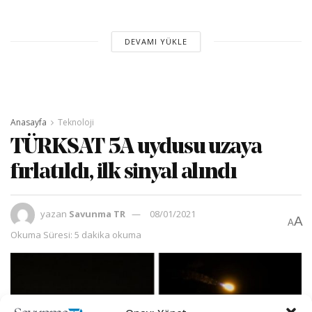
DEVAMI YÜKLE
Anasayfa
Teknoloji
TÜRKSAT 5A uydusu uzaya
fırlatıldı, ilk sinyal alındı
yazan
Savunma TR
08/01/2021
A
A
Okuma Süresi: 5 dakika okuma