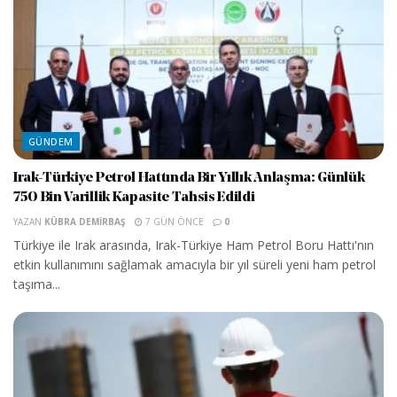
GÜNDEM
Irak-Türkiye Petrol Hattında Bir Yıllık Anlaşma: Günlük
750 Bin Varillik Kapasite Tahsis Edildi
YAZAN
KÜBRA DEMIRBAŞ
7 GÜN ÖNCE
0
Türkiye ile Irak arasında, Irak-Türkiye Ham Petrol Boru Hattı'nın
etkin kullanımını sağlamak amacıyla bir yıl süreli yeni ham petrol
taşıma...