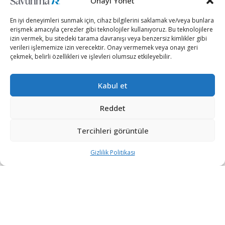
Onayı Yönet
En iyi deneyimleri sunmak için, cihaz bilgilerini saklamak ve/veya bunlara
erişmek amacıyla çerezler gibi teknolojiler kullanıyoruz. Bu teknolojilere
izin vermek, bu sitedeki tarama davranışı veya benzersiz kimlikler gibi
verileri işlememize izin verecektir. Onay vermemek veya onayı geri
çekmek, belirli özellikleri ve işlevleri olumsuz etkileyebilir.
Kabul et
[wpcc-iframe src=”https://open.spotify.com/embed-
podcast/episode/6Vv9CxGD0lssmdxkT326G3″
Reddet
width=”100%” frameborder=”no” height=”152″
Tercihleri görüntüle
scrolling=”no” allowtransparency=”true”
allow=”encrypted-media”]
Gizlilik Politikası
Türkiye’nin yeni uydusu Türksat 5A, Türkiye saatiyle
05.15’de ABD’nin Florida eyaletinde bulunan Cape
Canaveral Üssü’nden başarıyla fırlatıldı.
Türkiye’nin 5’inci nesil uydusu Türksat 5A, Space X