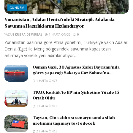
GÜNDEM
Yunanistan, Adalar Denizi’ndeki Stratejik Adalarda
Savunma Hazırlıklarını Hızlandırıyor
YAZAN
KÜBRA DEMIRBAŞ
1 HAFTA ÖNCE
0
Yunanistan basınına göre Atina yönetimi, Türkiye'ye yakın Adalar
Denizi (Ege) ile Meriç bölgesindeki savunma kapasitesini
artırmaya yönelik yeni adımlar atıyor....
Osman Gazi, 30 Ağustos Zafer Bayramı’nda
görev yapacağı Sakarya Gaz Sahası’na...
1 HAFTA ÖNCE
TPAO, Kerkük’te BP’nin Şirketine Yüzde 15
Ortak Oldu
1 HAFTA ÖNCE
Tayvan, Çin saldırısı senaryosunda silah
üretimini taşımayı test edecek
2 HAFTA ÖNCE