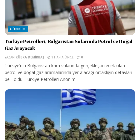
GÜNDEM
Türkiye Petrolleri, Bulgaristan Sularında Petrol ve Doğal
Gaz Arayacak
YAZAN
KÜBRA DEMIRBAŞ
1 HAFTA ÖNCE
0
Türkiye’nin Bulgaristan kara sularında gerçekleştirilecek olan
petrol ve doğal gaz aramalarında yer alacağı ortaklığın detayları
belli oldu. Türkiye Petrolleri Anonim...