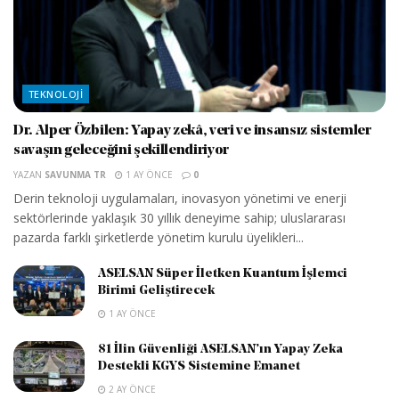
TEKNOLOJI
Dr. Alper Özbilen: Yapay zekâ, veri ve insansız sistemler
savaşın geleceğini şekillendiriyor
YAZAN
SAVUNMA TR
1 AY ÖNCE
0
Derin teknoloji uygulamaları, inovasyon yönetimi ve enerji
sektörlerinde yaklaşık 30 yıllık deneyime sahip; uluslararası
pazarda farklı şirketlerde yönetim kurulu üyelikleri...
ASELSAN Süper İletken Kuantum İşlemci
Birimi Geliştirecek
1 AY ÖNCE
81 İlin Güvenliği ASELSAN’ın Yapay Zeka
Destekli KGYS Sistemine Emanet
2 AY ÖNCE