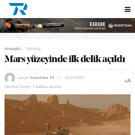
Anasayfa
Teknoloji
Mars yüzeyinde ilk delik açıldı
yazan
Savunma TR
23/07/2021
A
A
Okuma Süresi: 1 dakika okuma