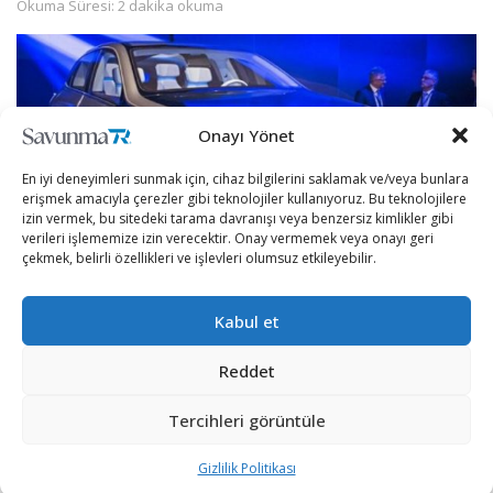
Okuma Süresi: 2 dakika okuma
Onayı Yönet
En iyi deneyimleri sunmak için, cihaz bilgilerini saklamak ve/veya bunlara
erişmek amacıyla çerezler gibi teknolojiler kullanıyoruz. Bu teknolojilere
izin vermek, bu sitedeki tarama davranışı veya benzersiz kimlikler gibi
verileri işlememize izin verecektir. Onay vermemek veya onayı geri
çekmek, belirli özellikleri ve işlevleri olumsuz etkileyebilir.
Kabul et
Dünya otomobil devleri ellerindeki finansal kaynakları
otonom araç sistemlerinin geliştirilmesi için tahsis etmeye
Reddet
devam ediyor. Son olarak, piyasanın en büyük otomobil
Tercihleri görüntüle
üreticilerinden Mercedes, yeni nesil otomobil sistemleri için
rekor seviyede kaynak ayıracağını duyurdu.
Gizlilik Politikası