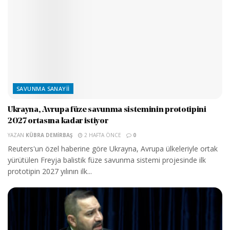
SAVUNMA SANAYII
Ukrayna, Avrupa füze savunma sisteminin prototipini
2027 ortasına kadar istiyor
YAZAN
KÜBRA DEMIRBAŞ
2 HAFTA ÖNCE
0
Reuters'un özel haberine göre Ukrayna, Avrupa ülkeleriyle ortak
yürütülen Freyja balistik füze savunma sistemi projesinde ilk
prototipin 2027 yılının ilk...