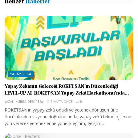
Benzer
Haberler
YAPAY ZEKA
Yapay Zekânın Geleceği ROKETSAN’ın Düzenlediği
LEVEL-UP AI | ROKETSAN Yapay Zekâ Hackathonu’nda...
YAZAN
KÜBRA DEMIRBAŞ
2 HAFTA ÖNCE
0
ROKETSAN’ın yapay zekâ odaklı ve yetenek dönüşümüne
öncülük eden vizyonu doğrultusunda, yapay zekâ teknolojilerine
yön verecek yeteneklerine yönelik eğitim, gelişim...