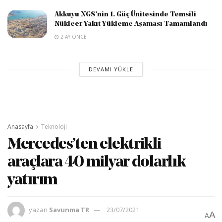
Akkuyu NGS’nin 1. Güç Ünitesinde Temsili
Nükleer Yakıt Yükleme Aşaması Tamamlandı
2 AY ÖNCE
DEVAMI YÜKLE
Anasayfa
Teknoloji
Mercedes’ten elektrikli
araçlara 40 milyar dolarlık
yatırım
yazan
Savunma TR
23/07/2021
A
A