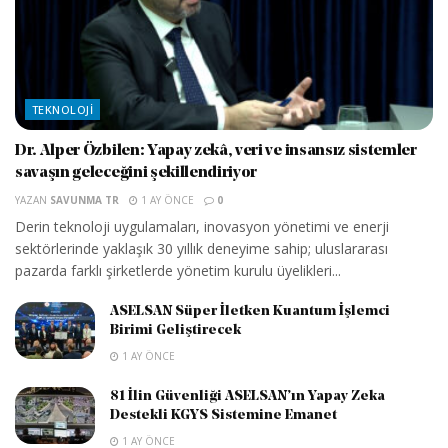
TEKNOLOJI
Dr. Alper Özbilen: Yapay zekâ, veri ve insansız sistemler
savaşın geleceğini şekillendiriyor
YAZAN
SAVUNMA TR
1 AY ÖNCE
0
Derin teknoloji uygulamaları, inovasyon yönetimi ve enerji
sektörlerinde yaklaşık 30 yıllık deneyime sahip; uluslararası
pazarda farklı şirketlerde yönetim kurulu üyelikleri...
ASELSAN Süper İletken Kuantum İşlemci
Birimi Geliştirecek
1 AY ÖNCE
81 İlin Güvenliği ASELSAN’ın Yapay Zeka
Destekli KGYS Sistemine Emanet
1 AY ÖNCE