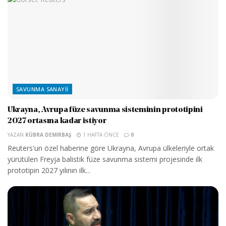
SAVUNMA SANAYII
Ukrayna, Avrupa füze savunma sisteminin prototipini
2027 ortasına kadar istiyor
YAZAN
KÜBRA DEMIRBAŞ
1 HAFTA ÖNCE
0
Reuters'un özel haberine göre Ukrayna, Avrupa ülkeleriyle ortak
yürütülen Freyja balistik füze savunma sistemi projesinde ilk
prototipin 2027 yılının ilk...