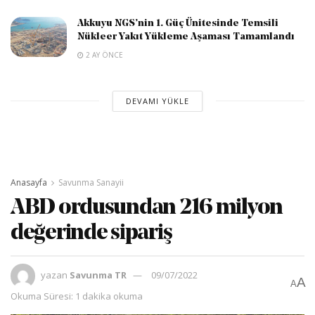
Akkuyu NGS’nin 1. Güç Ünitesinde Temsili
Nükleer Yakıt Yükleme Aşaması Tamamlandı
2 AY ÖNCE
DEVAMI YÜKLE
Anasayfa
Savunma Sanayii
ABD ordusundan 216 milyon
değerinde sipariş
yazan
Savunma TR
09/07/2022
A
A
Okuma Süresi: 1 dakika okuma