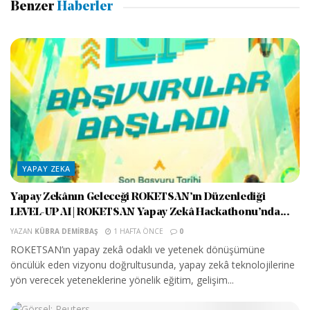
Benzer
Haberler
YAPAY ZEKA
Yapay Zekânın Geleceği ROKETSAN’ın Düzenlediği
LEVEL-UP AI | ROKETSAN Yapay Zekâ Hackathonu’nda...
YAZAN
KÜBRA DEMIRBAŞ
1 HAFTA ÖNCE
0
ROKETSAN’ın yapay zekâ odaklı ve yetenek dönüşümüne
öncülük eden vizyonu doğrultusunda, yapay zekâ teknolojilerine
yön verecek yeteneklerine yönelik eğitim, gelişim...