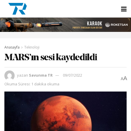
Anasayfa
Teknoloji
MARS’ın sesi kaydedildi
yazan
Savunma TR
09/07/2022
A
A
Okuma Süresi: 1 dakika okuma