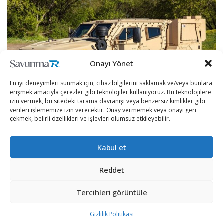
Onayı Yönet
En iyi deneyimleri sunmak için, cihaz bilgilerini saklamak ve/veya bunlara
erişmek amacıyla çerezler gibi teknolojiler kullanıyoruz. Bu teknolojilere
izin vermek, bu sitedeki tarama davranışı veya benzersiz kimlikler gibi
verileri işlememize izin verecektir. Onay vermemek veya onayı geri
çekmek, belirli özellikleri ve işlevleri olumsuz etkileyebilir.
ABD ordusu yeni bir savunma anlaşmasına imza attı.
Kabul et
Oshkosh Defence’ye göre ABD ordusu, 513 Müşterek Hafif
Reddet
Taktik Araç (JLTV) ve 1.152 (JLTV-T) römork için 216
milyon değerinde sipariş verdi.
Tercihleri görüntüle
Sözleşmenin 2023’ün ilk çeyreğinde gerçekleştirilmesi
Gizlilik Politikası
bekleniyor.