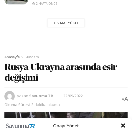
2 HAFTA ÖNCE
DEVAMI YÜKLE
Anasayfa
Gündem
Rusya-Ukrayna arasında esir
değişimi
yazan
Savunma TR
22/09/2022
A
A
Okuma Süresi: 3 dakika okuma
Onayı Yönet