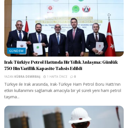
GÜNDEM
Irak-Türkiye Petrol Hattında Bir Yıllık Anlaşma: Günlük
750 Bin Varillik Kapasite Tahsis Edildi
YAZAN
KÜBRA DEMIRBAŞ
1 HAFTA ÖNCE
0
Türkiye ile Irak arasında, Irak-Türkiye Ham Petrol Boru Hattı'nın
etkin kullanımını sağlamak amacıyla bir yıl süreli yeni ham petrol
taşıma...