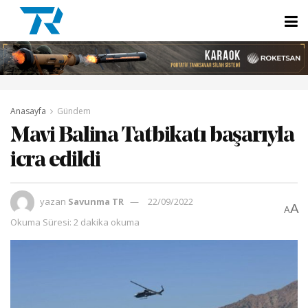
Anasayfa
Gündem
Mavi Balina Tatbikatı başarıyla
icra edildi
yazan
Savunma TR
22/09/2022
A
A
Okuma Süresi: 2 dakika okuma