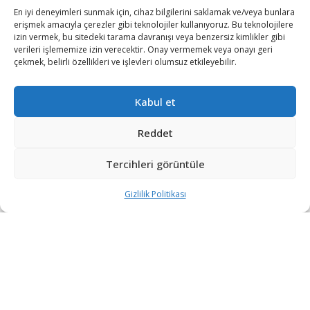
En iyi deneyimleri sunmak için, cihaz bilgilerini saklamak ve/veya bunlara
erişmek amacıyla çerezler gibi teknolojiler kullanıyoruz. Bu teknolojilere
izin vermek, bu sitedeki tarama davranışı veya benzersiz kimlikler gibi
verileri işlememize izin verecektir. Onay vermemek veya onayı geri
çekmek, belirli özellikleri ve işlevleri olumsuz etkileyebilir.
Kabul et
Reddet
Rusya-Ukrayna savaşı tüm hızıyla ve yıkımıyla devam
Tercihleri görüntüle
ederken muharebe sahasının dışında yeni gelişmeler de
yaşanıyor.
Gizlilik Politikası
Devam eden savaşta binlerce asker ve sivil hayatını
kaybetti ve yüzlerce asker de esir durumuna düştü.
Savaşın başladığı 24 Şubat 2022 tarihinden bu yana
Rusya, özellikle Ukrayna’ya ait savunma sanayii
şirketlerinin altyapı tesislerini ve Ukrayna’nın askeri