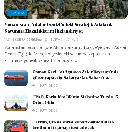
GÜNDEM
Yunanistan, Adalar Denizi’ndeki Stratejik Adalarda
Savunma Hazırlıklarını Hızlandırıyor
YAZAN
KÜBRA DEMIRBAŞ
1 HAFTA ÖNCE
0
Yunanistan basınına göre Atina yönetimi, Türkiye'ye yakın Adalar
Denizi (Ege) ile Meriç bölgesindeki savunma kapasitesini
artırmaya yönelik yeni adımlar atıyor....
Osman Gazi, 30 Ağustos Zafer Bayramı’nda
görev yapacağı Sakarya Gaz Sahası’na...
1 HAFTA ÖNCE
TPAO, Kerkük’te BP’nin Şirketine Yüzde 15
Ortak Oldu
2 HAFTA ÖNCE
Tayvan, Çin saldırısı senaryosunda silah
üretimini taşımayı test edecek