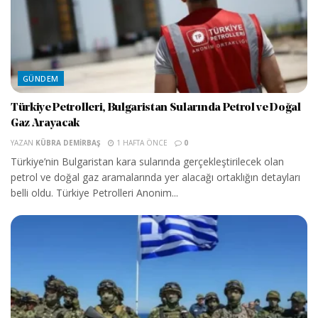
GÜNDEM
Türkiye Petrolleri, Bulgaristan Sularında Petrol ve Doğal
Gaz Arayacak
YAZAN
KÜBRA DEMIRBAŞ
1 HAFTA ÖNCE
0
Türkiye’nin Bulgaristan kara sularında gerçekleştirilecek olan
petrol ve doğal gaz aramalarında yer alacağı ortaklığın detayları
belli oldu. Türkiye Petrolleri Anonim...