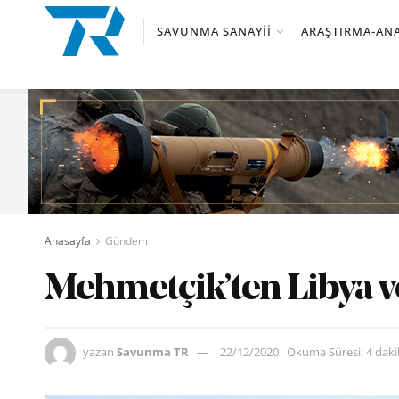
SAVUNMA SANAYII
ARAŞTIRMA-ANA
Anasayfa
Gündem
Mehmetçik’ten Libya ve
yazan
Savunma TR
22/12/2020
Okuma Süresi: 4 dak