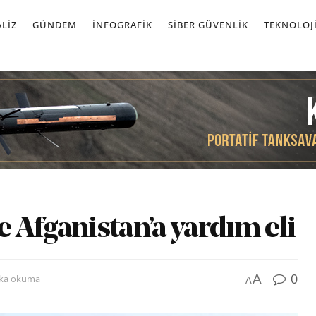
LIZ
GÜNDEM
İNFOGRAFIK
SIBER GÜVENLIK
TEKNOLOJ
 Afganistan’a yardım eli
0
A
ika okuma
A