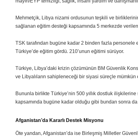
mayın/EYP temizliği, sağlık, insani yardım ve danışmanl
Mehmetçik, Libya nizami ordusunun teşkili ve birliklerini
sağlanan eğitim desteği kapsamında 5 merkezde verilen
TSK tarafından bugüne kadar 2 binden fazla personele eği
Türkiye’de eğitim gördü. 210’unun eğitimi sürüyor.
Türkiye, Libya’daki krizin çözümünün BM Güvenlik Konsey
ve Libyalıların sahipleneceği bir siyasi süreçle mümkün 
Bununla birlikte Türkiye’nin 500 yıllık dostluk ilişkileri
kapsamında bugüne kadar olduğu gibi bundan sonra da Li
Afganistan’da Kararlı Destek Misyonu
Öte yandan, Afganistan’da ise Birleşmiş Milletler Güvenlik