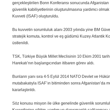
gerçekleştirilen Bonn Konferansı sonucunda Afganistan 
güvenlik kabiliyetlerinin oluşturulmasına yardımcı olma
Kuvveti (ISAF) oluşturuldu.
Bu kuvvetin sorumluluk alanı 2003 yılında yine BM Güvenl
stratejik komuta, kontrol ve eş güdümü Kuzey Atlantik K
üstlenildi.
TSK, Türkiye Büyük Millet Meclisinin 10 Ekim 2001 tarihl
Harekatı’nın başlangıcından itibaren görev aldı.
Bunların yanı sıra 4-5 Eylül 2014 NATO Devlet ve Hüküme
mutabakatıyla ISAF’ın bitiminden sonra Afganistan’da m
kararlaştırıldı.
Söz konusu misyon ile ülke genelinde güvenlik sorumlu
Kuvvetlerine eğitim, yardım ve danışmanlık sağlanması 