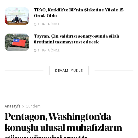
TPAO, Kerkük’te BP’nin Şirketine Yüzde 15
Ortak Oldu
1 HAFTA ÖNCE
Tayvan, Çin saldırısı senaryosunda silah
üretimini taşımayı test edecek
1 HAFTA ÖNCE
DEVAMI YÜKLE
Anasayfa
Gündem
Pentagon, Washington’da
konuşlu ulusal muhafızların