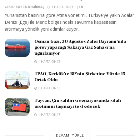
YAZAN
KÜBRA DEMIRBAŞ
1 HAFTA ÖNCE
0
Yunanistan basınına göre Atina yönetimi, Türkiye'ye yakın Adalar
Denizi (Ege) ile Meriç bölgesindeki savunma kapasitesini
artırmaya yönelik yeni adımlar atıyor....
Osman Gazi, 30 Ağustos Zafer Bayramı’nda
görev yapacağı Sakarya Gaz Sahası’na
uğurlanıyor
1 HAFTA ÖNCE
TPAO, Kerkük’te BP’nin Şirketine Yüzde 15
Ortak Oldu
1 HAFTA ÖNCE
Tayvan, Çin saldırısı senaryosunda silah
üretimini taşımayı test edecek
1 HAFTA ÖNCE
DEVAMI YÜKLE