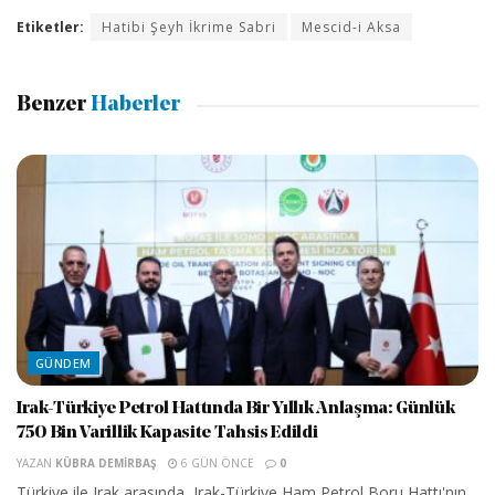
Etiketler:
Hatibi Şeyh İkrime Sabri
Mescid-i Aksa
Benzer
Haberler
GÜNDEM
Irak-Türkiye Petrol Hattında Bir Yıllık Anlaşma: Günlük
750 Bin Varillik Kapasite Tahsis Edildi
YAZAN
KÜBRA DEMIRBAŞ
6 GÜN ÖNCE
0
Türkiye ile Irak arasında, Irak-Türkiye Ham Petrol Boru Hattı'nın