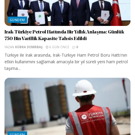
GÜNDEM
Irak-Türkiye Petrol Hattında Bir Yıllık Anlaşma: Günlük
750 Bin Varillik Kapasite Tahsis Edildi
YAZAN
KÜBRA DEMIRBAŞ
6 GÜN ÖNCE
0
Türkiye ile Irak arasında, Irak-Türkiye Ham Petrol Boru Hattı'nın
etkin kullanımını sağlamak amacıyla bir yıl süreli yeni ham petrol
taşıma...
GÜNDEM