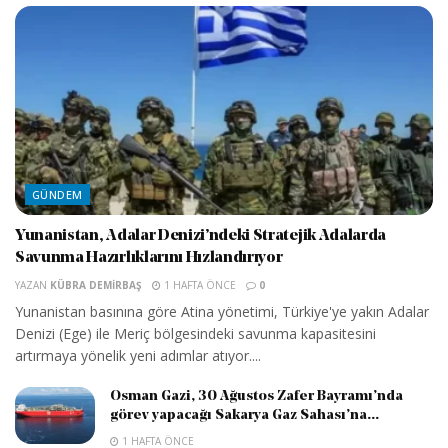
GÜNDEM
Yunanistan, Adalar Denizi’ndeki Stratejik Adalarda
Savunma Hazırlıklarını Hızlandırıyor
YAZAN
KÜBRA DEMIRBAŞ
1 HAFTA ÖNCE
0
Yunanistan basınına göre Atina yönetimi, Türkiye'ye yakın Adalar
Denizi (Ege) ile Meriç bölgesindeki savunma kapasitesini
artırmaya yönelik yeni adımlar atıyor....
Osman Gazi, 30 Ağustos Zafer Bayramı’nda
görev yapacağı Sakarya Gaz Sahası’na...
1 HAFTA ÖNCE