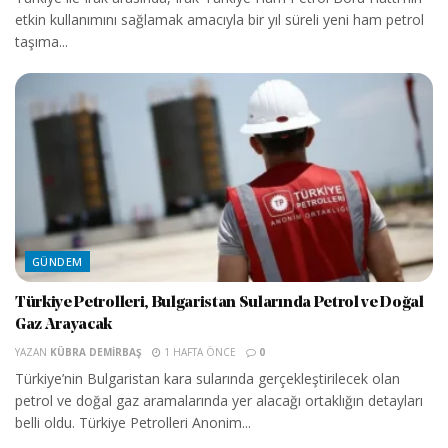
etkin kullanımını sağlamak amacıyla bir yıl süreli yeni ham petrol
taşıma...
GÜNDEM
Türkiye Petrolleri, Bulgaristan Sularında Petrol ve Doğal
Gaz Arayacak
YAZAN
KÜBRA DEMIRBAŞ
1 HAFTA ÖNCE
0
Türkiye’nin Bulgaristan kara sularında gerçekleştirilecek olan
petrol ve doğal gaz aramalarında yer alacağı ortaklığın detayları
belli oldu. Türkiye Petrolleri Anonim...