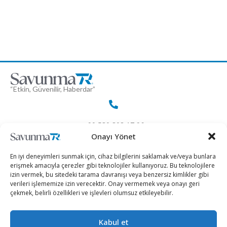
“Etkin, Güvenilir, Haberdar”
+90 530 308 17 96
Onayı Yönet
iletisim@savunmatr.com
En iyi deneyimleri sunmak için, cihaz bilgilerini saklamak ve/veya bunlara
erişmek amacıyla çerezler gibi teknolojiler kullanıyoruz. Bu teknolojilere
izin vermek, bu sitedeki tarama davranışı veya benzersiz kimlikler gibi
verileri işlememize izin verecektir. Onay vermemek veya onayı geri
çekmek, belirli özellikleri ve işlevleri olumsuz etkileyebilir.
2026 © Savunma TR. Tüm Hakları Saklıdır.
Kabul et
Savunma Sanayii
Kategoriler
SavunmaTR