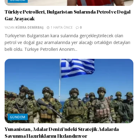
Türkiye Petrolleri, Bulgaristan Sularında Petrol ve Doğal
Gaz Arayacak
YAZAN
KÜBRA DEMIRBAŞ
1 HAFTA ÖNCE
0
Türkiye’nin Bulgaristan kara sularında gerçekleştirilecek olan
petrol ve doğal gaz aramalarında yer alacağı ortaklığın detayları
belli oldu. Türkiye Petrolleri Anonim...
GÜNDEM
Yunanistan, Adalar Denizi’ndeki Stratejik Adalarda
Savunma Hazırlıklarını Hızlandırıyor