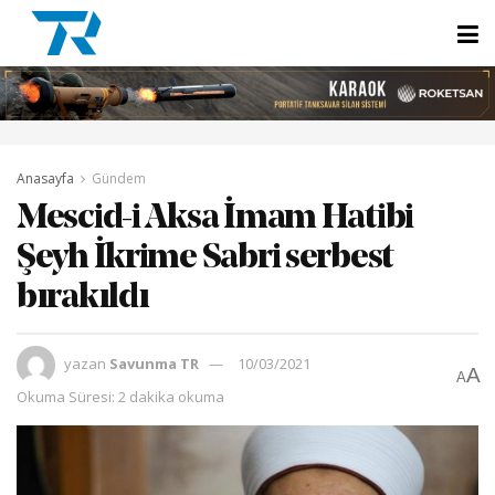
Anasayfa
Gündem
Mescid-i Aksa İmam Hatibi
Şeyh İkrime Sabri serbest
bırakıldı
yazan
Savunma TR
10/03/2021
A
A
Okuma Süresi: 2 dakika okuma