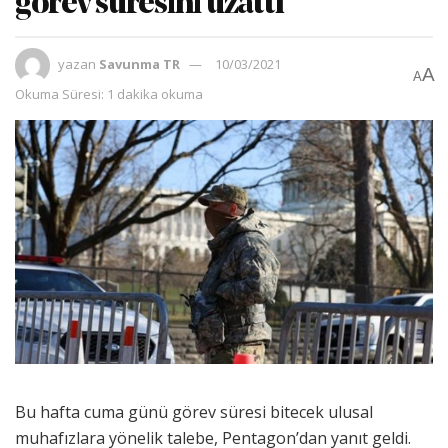
görev süresini uzattı
yazan
Savunma TR
10/03/2021
A
A
Okuma Süresi: 1 dakika okuma
Bu hafta cuma günü görev süresi bitecek ulusal
muhafızlara yönelik talebe, Pentagon’dan yanıt geldi.