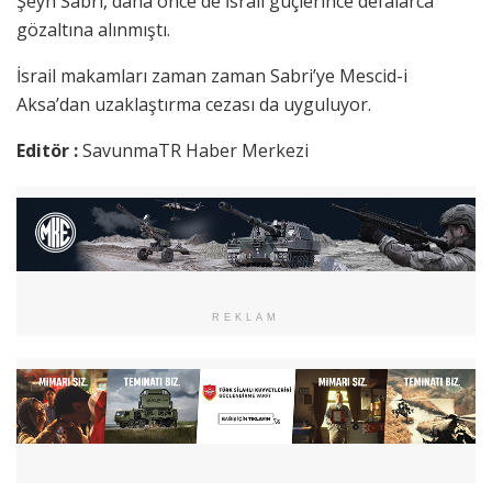
Şeyh Sabri, daha önce de İsrail güçlerince defalarca
gözaltına alınmıştı.
İsrail makamları zaman zaman Sabri’ye Mescid-i
Aksa’dan uzaklaştırma cezası da uyguluyor.
Editör :
SavunmaTR Haber Merkezi
REKLAM