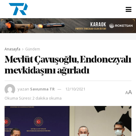
Anasayfa
Gündem
Mevlüt Çavuşoğlu, Endonezyalı
mevkidaşını ağırladı
yazan
Savunma TR
12/10/2021
A
A
Okuma Süresi: 2 dakika okuma