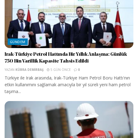
GÜNDEM
Irak-Türkiye Petrol Hattında Bir Yıllık Anlaşma: Günlük
750 Bin Varillik Kapasite Tahsis Edildi
YAZAN
KÜBRA DEMIRBAŞ
5 GÜN ÖNCE
0
Türkiye ile Irak arasında, Irak-Türkiye Ham Petrol Boru Hattı'nın
etkin kullanımını sağlamak amacıyla bir yıl süreli yeni ham petrol
taşıma...