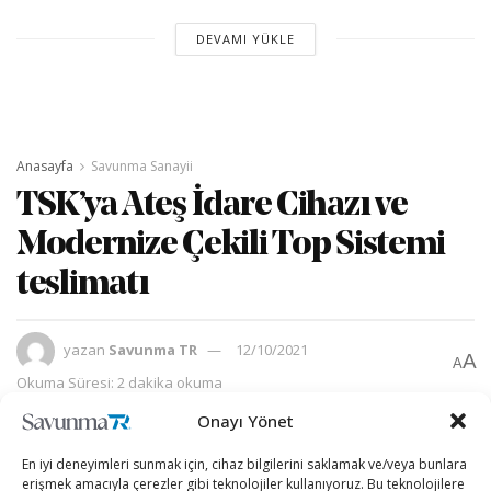
DEVAMI YÜKLE
Anasayfa
Savunma Sanayii
TSK’ya Ateş İdare Cihazı ve
Modernize Çekili Top Sistemi
teslimatı
yazan
Savunma TR
12/10/2021
A
A
Okuma Süresi: 2 dakika okuma
Onayı Yönet
En iyi deneyimleri sunmak için, cihaz bilgilerini saklamak ve/veya bunlara
erişmek amacıyla çerezler gibi teknolojiler kullanıyoruz. Bu teknolojilere