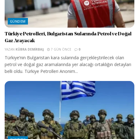
GÜNDEM
Türkiye Petrolleri, Bulgaristan Sularında Petrol ve Doğal
Gaz Arayacak
YAZAN
KÜBRA DEMIRBAŞ
7 GÜN ÖNCE
0
Türkiye’nin Bulgaristan kara sularında gerçekleştirilecek olan
petrol ve doğal gaz aramalarında yer alacağı ortaklığın detayları
belli oldu. Türkiye Petrolleri Anonim...