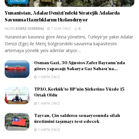
GÜNDEM
Yunanistan, Adalar Denizi’ndeki Stratejik Adalarda
Savunma Hazırlıklarını Hızlandırıyor
YAZAN
KÜBRA DEMIRBAŞ
7 GÜN ÖNCE
0
Yunanistan basınına göre Atina yönetimi, Türkiye'ye yakın Adalar
Denizi (Ege) ile Meriç bölgesindeki savunma kapasitesini
artırmaya yönelik yeni adımlar atıyor....
Osman Gazi, 30 Ağustos Zafer Bayramı’nda
görev yapacağı Sakarya Gaz Sahası’na...
1 HAFTA ÖNCE
TPAO, Kerkük’te BP’nin Şirketine Yüzde 15
Ortak Oldu
1 HAFTA ÖNCE
Tayvan, Çin saldırısı senaryosunda silah
üretimini taşımayı test edecek
1 HAFTA ÖNCE