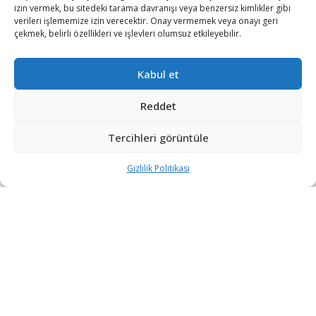
izin vermek, bu sitedeki tarama davranışı veya benzersiz kimlikler gibi
verileri işlememize izin verecektir. Onay vermemek veya onayı geri
çekmek, belirli özellikleri ve işlevleri olumsuz etkileyebilir.
Kabul et
Reddet
Tercihleri görüntüle
Türkiye, hava savunmasını güçlendirmeye devam
ediyor.
Gizlilik Politikası
Türkiye’nin öncü savunma firmalarından ASELSAN
tarafından üretilen 35 mm Hava Savunma Sistemi
Modernizasyonu ve Parçacıklı Mühimmat Projesi
kapsamında üretilen Ateş İdare Cihazı ve Modernize
Çekili Top sistemlerinin Türk Sİlahlı Kuvvetleri’ne yeni
teslimatları gerçekleşti.
Cumhurbaşkanlığı Savunma Sanayii Başkanı Prof. Dr.