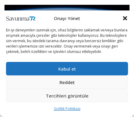
Onayı Yönet
En iyi deneyimleri sunmak için, cihaz bilgilerini saklamak ve/veya bunlara
erişmek amacıyla çerezler gibi teknolojiler kullanıyoruz. Bu teknolojilere
izin vermek, bu sitedeki tarama davranışı veya benzersiz kimlikler gibi
verileri işlememize izin verecektir. Onay vermemek veya onayı geri
çekmek, belirli özellikleri ve işlevleri olumsuz etkileyebilir.
Kabul et
Reddet
UUİ’nin uzay enkazı tehlikesi devam ediyor.
Tercihleri görüntüle
NASA, Rusya’nın anti-uydu füzesini fırlatması sonucu imha
Gizlilik Politikası
edilen eski bir uydunun uzaya dağılan
parçalarının tehlikesinin sürdüğünü duyurdu.