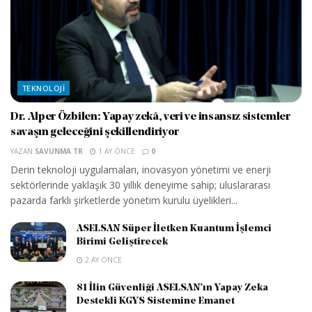
TEKNOLOJI
Dr. Alper Özbilen: Yapay zekâ, veri ve insansız sistemler
savaşın geleceğini şekillendiriyor
YAZAN
SAVUNMA TR
1 AY ÖNCE
0
Derin teknoloji uygulamaları, inovasyon yönetimi ve enerji
sektörlerinde yaklaşık 30 yıllık deneyime sahip; uluslararası
pazarda farklı şirketlerde yönetim kurulu üyelikleri...
ASELSAN Süper İletken Kuantum İşlemci
Birimi Geliştirecek
2 AY ÖNCE
81 İlin Güvenliği ASELSAN’ın Yapay Zeka
Destekli KGYS Sistemine Emanet