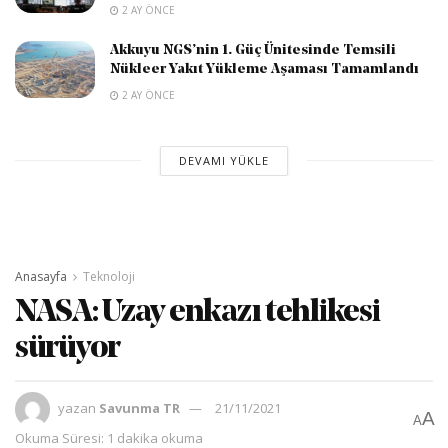
2 AY ÖNCE
Akkuyu NGS’nin 1. Güç Ünitesinde Temsili
Nükleer Yakıt Yükleme Aşaması Tamamlandı
2 AY ÖNCE
DEVAMI YÜKLE
Anasayfa
Teknoloji
NASA: Uzay enkazı tehlikesi
sürüyor
yazan
Savunma TR
21/11/2021
A
A
Okuma Süresi: 1 dakika okuma