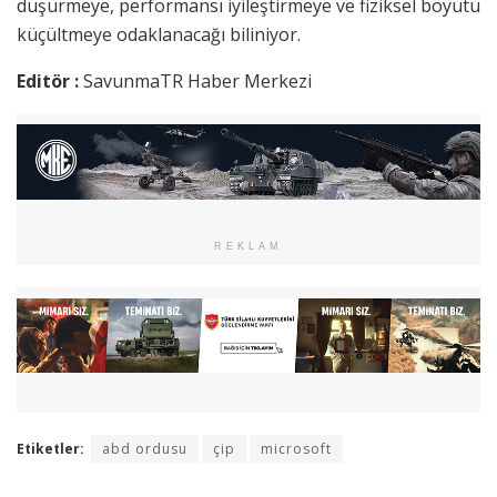
düşürmeye, performansı iyileştirmeye ve fiziksel boyutu
küçültmeye odaklanacağı biliniyor.
Editör :
SavunmaTR Haber Merkezi
REKLAM
Etiketler:
abd ordusu
çip
microsoft