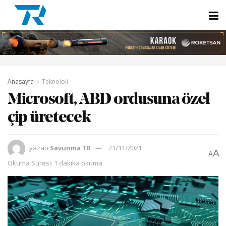
Anasayfa
Teknoloji
Microsoft, ABD ordusuna özel
çip üretecek
yazan
Savunma TR
21/11/2021
A
A
Okuma Süresi: 1 dakika okuma