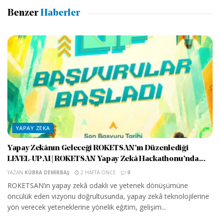
Benzer
Haberler
YAPAY ZEKA
Yapay Zekânın Geleceği ROKETSAN’ın Düzenlediği
LEVEL-UP AI | ROKETSAN Yapay Zekâ Hackathonu’nda...
YAZAN
KÜBRA DEMIRBAŞ
2 HAFTA ÖNCE
0
ROKETSAN’ın yapay zekâ odaklı ve yetenek dönüşümüne
öncülük eden vizyonu doğrultusunda, yapay zekâ teknolojilerine
yön verecek yeteneklerine yönelik eğitim, gelişim...