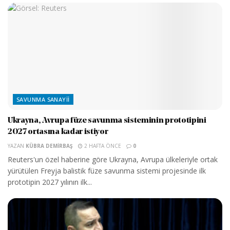
SAVUNMA SANAYII
Ukrayna, Avrupa füze savunma sisteminin prototipini
2027 ortasına kadar istiyor
YAZAN
KÜBRA DEMIRBAŞ
2 HAFTA ÖNCE
0
Reuters'un özel haberine göre Ukrayna, Avrupa ülkeleriyle ortak
yürütülen Freyja balistik füze savunma sistemi projesinde ilk
prototipin 2027 yılının ilk...