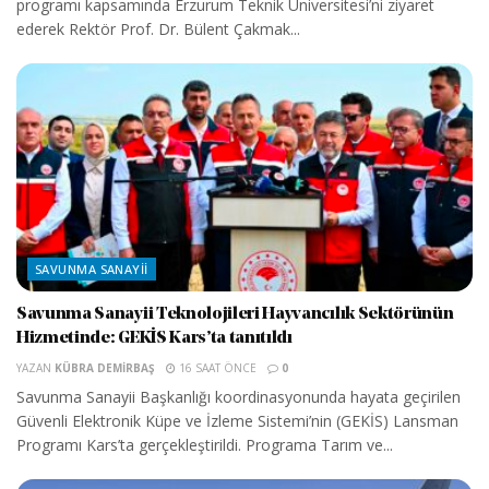
programı kapsamında Erzurum Teknik Üniversitesi’ni ziyaret
ederek Rektör Prof. Dr. Bülent Çakmak...
SAVUNMA SANAYII
Savunma Sanayii Teknolojileri Hayvancılık Sektörünün
Hizmetinde: GEKİS Kars’ta tanıtıldı
YAZAN
KÜBRA DEMIRBAŞ
16 SAAT ÖNCE
0
Savunma Sanayii Başkanlığı koordinasyonunda hayata geçirilen
Güvenli Elektronik Küpe ve İzleme Sistemi’nin (GEKİS) Lansman
Programı Kars’ta gerçekleştirildi. Programa Tarım ve...