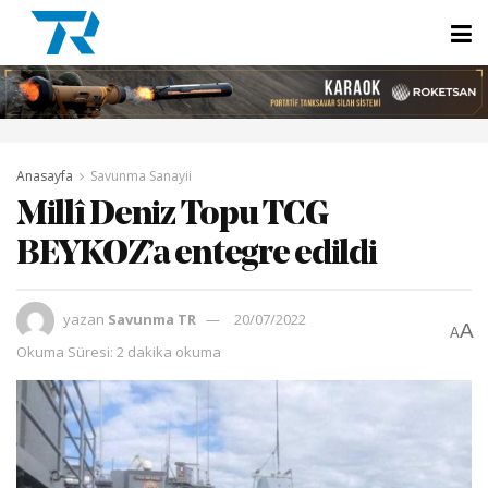
Anasayfa
Savunma Sanayii
Millî Deniz Topu TCG
BEYKOZ’a entegre edildi
yazan
Savunma TR
20/07/2022
A
A
Okuma Süresi: 2 dakika okuma