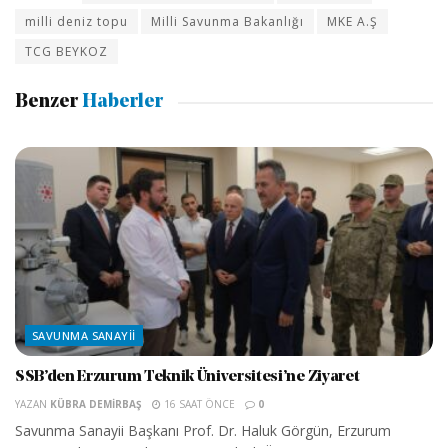
milli deniz topu
Milli Savunma Bakanlığı
MKE A.Ş
TCG BEYKOZ
Benzer
Haberler
SAVUNMA SANAYII
SSB’den Erzurum Teknik Üniversitesi’ne Ziyaret
YAZAN
KÜBRA DEMIRBAŞ
16 SAAT ÖNCE
0
Savunma Sanayii Başkanı Prof. Dr. Haluk Görgün, Erzurum