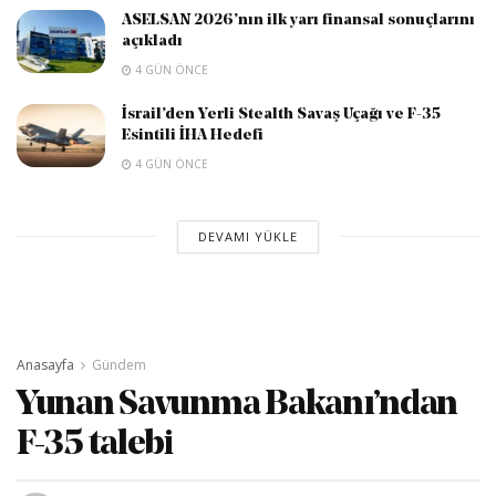
ASELSAN 2026’nın ilk yarı finansal sonuçlarını
açıkladı
4 GÜN ÖNCE
İsrail’den Yerli Stealth Savaş Uçağı ve F-35
Esintili İHA Hedefi
4 GÜN ÖNCE
DEVAMI YÜKLE
Anasayfa
Gündem
Yunan Savunma Bakanı’ndan
F-35 talebi