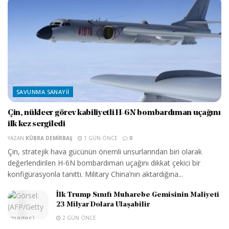
SAVUNMA SANAYII
Çin, nükleer görev kabiliyetli H-6N bombardıman uçağını
ilk kez sergiledi
YAZAN
KÜBRA DEMIRBAŞ
1 GÜN ÖNCE
0
Çin, stratejik hava gücünün önemli unsurlarından biri olarak
değerlendirilen H-6N bombardıman uçağını dikkat çekici bir
konfigürasyonla tanıttı. Military China’nın aktardığına...
İlk Trump Sınıfı Muharebe Gemisinin Maliyeti
23 Milyar Dolara Ulaşabilir
2 GÜN ÖNCE