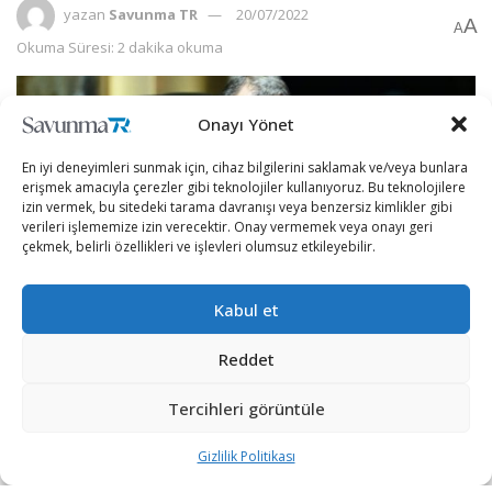
yazan
Savunma TR
20/07/2022
A
A
Okuma Süresi: 2 dakika okuma
Onayı Yönet
En iyi deneyimleri sunmak için, cihaz bilgilerini saklamak ve/veya bunlara
erişmek amacıyla çerezler gibi teknolojiler kullanıyoruz. Bu teknolojilere
izin vermek, bu sitedeki tarama davranışı veya benzersiz kimlikler gibi
verileri işlememize izin verecektir. Onay vermemek veya onayı geri
çekmek, belirli özellikleri ve işlevleri olumsuz etkileyebilir.
Kabul et
Reddet
Yunanistan, F-35 savaş uçağını envanterine katmak için
yoğun çaba sarf ediyor.
Tercihleri görüntüle
İki savunma bakanının görüşmesi öncesinde basına
Gizlilik Politikası
kısa bir açıklama yapan Austin, ABD ile Yunanistan