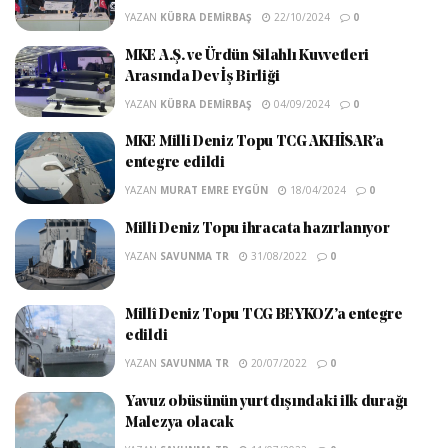
YAZAN
KÜBRA DEMIRBAŞ
22/10/2024
0
MKE A.Ş. ve Ürdün Silahlı Kuvvetleri
Arasında Dev İş Birliği
YAZAN
KÜBRA DEMIRBAŞ
04/09/2024
0
MKE Milli Deniz Topu TCG AKHİSAR’a
entegre edildi
YAZAN
MURAT EMRE EYGÜN
18/04/2024
0
Milli Deniz Topu ihracata hazırlanıyor
YAZAN
SAVUNMA TR
31/08/2022
0
Millî Deniz Topu TCG BEYKOZ’a entegre
edildi
YAZAN
SAVUNMA TR
20/07/2022
0
Yavuz obüsünün yurt dışındaki ilk durağı
Malezya olacak