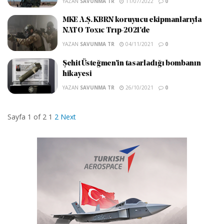
YAZAN
SAVUNMA TR
11/07/2022
0
MKE A.Ş. KBRN koruyucu ekipmanlarıyla
NATO Toxıc Trıp-2021’de
YAZAN
SAVUNMA TR
04/11/2021
0
Şehit Üsteğmen’in tasarladığı bombanın
hikayesi
YAZAN
SAVUNMA TR
26/10/2021
0
Sayfa 1 of 2
1
2
Next