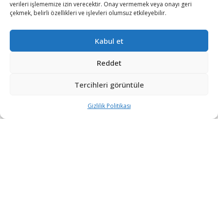
verileri işlememize izin verecektir. Onay vermemek veya onayı geri
çekmek, belirli özellikleri ve işlevleri olumsuz etkileyebilir.
Kabul et
Reddet
Tercihleri görüntüle
Gizlilik Politikası
“Etkin, Güvenilir, Haberdar”
+90 530 308 17 96
iletisim@savunmatr.com