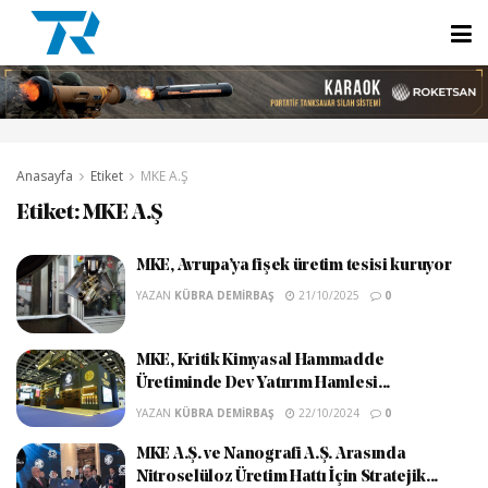
Anasayfa
Etiket
MKE A.Ş
Etiket:
MKE A.Ş
MKE, Avrupa’ya fişek üretim tesisi kuruyor
YAZAN
KÜBRA DEMIRBAŞ
21/10/2025
0
MKE, Kritik Kimyasal Hammadde
Üretiminde Dev Yatırım Hamlesi...
YAZAN
KÜBRA DEMIRBAŞ
22/10/2024
0
MKE A.Ş. ve Nanografi A.Ş. Arasında
Nitroselüloz Üretim Hattı İçin Stratejik...