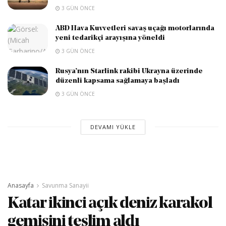
3 GÜN ÖNCE
ABD Hava Kuvvetleri savaş uçağı motorlarında
yeni tedarikçi arayışına yöneldi
3 GÜN ÖNCE
Rusya’nın Starlink rakibi Ukrayna üzerinde
düzenli kapsama sağlamaya başladı
3 GÜN ÖNCE
DEVAMI YÜKLE
Anasayfa
Savunma Sanayii
Katar ikinci açık deniz karakol
gemisini teslim aldı