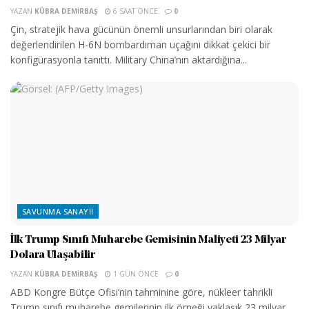
YAZAN
KÜBRA DEMIRBAŞ
6 SAAT ÖNCE
0
Çin, stratejik hava gücünün önemli unsurlarından biri olarak
değerlendirilen H-6N bombardıman uçağını dikkat çekici bir
konfigürasyonla tanıttı. Military China’nın aktardığına...
SAVUNMA SANAYII
İlk Trump Sınıfı Muharebe Gemisinin Maliyeti 23 Milyar
Dolara Ulaşabilir
YAZAN
KÜBRA DEMIRBAŞ
1 GÜN ÖNCE
0
ABD Kongre Bütçe Ofisi’nin tahminine göre, nükleer tahrikli
Trump sınıfı muharebe gemilerinin ilk örneği yaklaşık 23 milyar