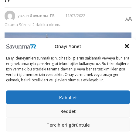
yazan
Savunma TR
11/07/2022
A
A
Okuma Süresi: 2 dakika okuma
Onayı Yönet
En iyi deneyimleri sunmak için, cihaz bilgilerini saklamak ve/veya bunlara
erişmek amacıyla çerezler gibi teknolojiler kullanıyoruz. Bu teknolojilere
izin vermek, bu sitedeki tarama davranışı veya benzersiz kimlikler gibi
verileri işlememize izin verecektir. Onay vermemek veya onayı geri
çekmek, belirli özellikleri ve işlevleri olumsuz etkileyebilir.
Kabul et
Reddet
Katar Donanması envanterini farklı ülkeler aracılığı ile
güçlendirmeye devam ediyor.
Tercihleri görüntüle
İtalyan şirket Fincantieri tarafından Muggiano