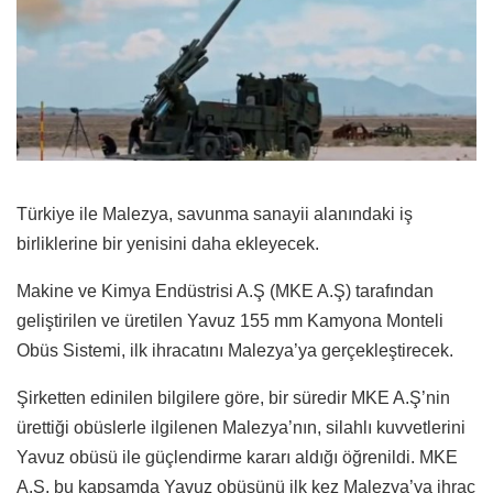
Türkiye ile Malezya, savunma sanayii alanındaki iş
birliklerine bir yenisini daha ekleyecek.
Makine ve Kimya Endüstrisi A.Ş (MKE A.Ş) tarafından
geliştirilen ve üretilen Yavuz 155 mm Kamyona Monteli
Obüs Sistemi, ilk ihracatını Malezya’ya gerçekleştirecek.
Şirketten edinilen bilgilere göre, bir süredir MKE A.Ş’nin
ürettiği obüslerle ilgilenen Malezya’nın, silahlı kuvvetlerini
Yavuz obüsü ile güçlendirme kararı aldığı öğrenildi. MKE
A.Ş, bu kapsamda Yavuz obüsünü ilk kez Malezya’ya ihraç