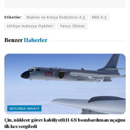
Etiketler:
Makine ve Kimya Endüstrisi A.Ş
MKE A.Ş
türkiye malezya ilişkileri
Yavuz Obüsü
Benzer
Haberler
SAVUNMA SANAYII
Çin, nükleer görev kabiliyetli H-6N bombardıman uçağını
ilk kez sergiledi