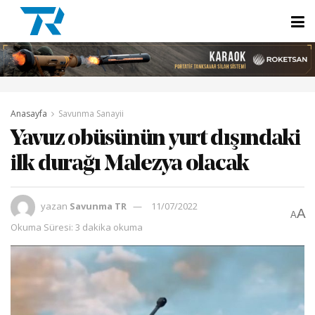
Anasayfa
Savunma Sanayii
Yavuz obüsünün yurt dışındaki
ilk durağı Malezya olacak
yazan
Savunma TR
11/07/2022
A
A
Okuma Süresi: 3 dakika okuma