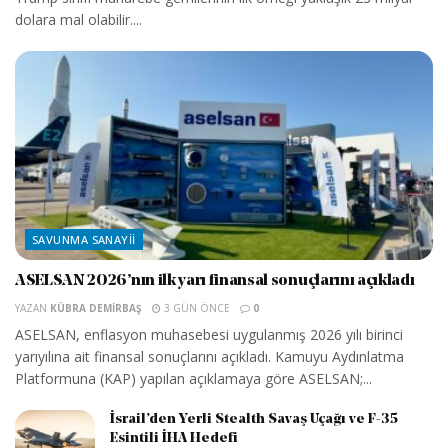
dolara mal olabilir....
SAVUNMA SANAYII
ASELSAN 2026’nın ilk yarı finansal sonuçlarını açıkladı
YAZAN
KÜBRA DEMIRBAŞ
3 GÜN ÖNCE
0
ASELSAN, enflasyon muhasebesi uygulanmış 2026 yılı birinci
yarıyılına ait finansal sonuçlarını açıkladı. Kamuyu Aydınlatma
Platformuna (KAP) yapılan açıklamaya göre ASELSAN;...
İsrail’den Yerli Stealth Savaş Uçağı ve F-35
Esintili İHA Hedefi