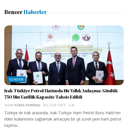
Benzer
Haberler
GÜNDEM
Irak-Türkiye Petrol Hattında Bir Yıllık Anlaşma: Günlük
750 Bin Varillik Kapasite Tahsis Edildi
YAZAN
KÜBRA DEMIRBAŞ
6 GÜN ÖNCE
0
Türkiye ile Irak arasında, Irak-Türkiye Ham Petrol Boru Hattı'nın
etkin kullanımını sağlamak amacıyla bir yıl süreli yeni ham petrol
taşıma...