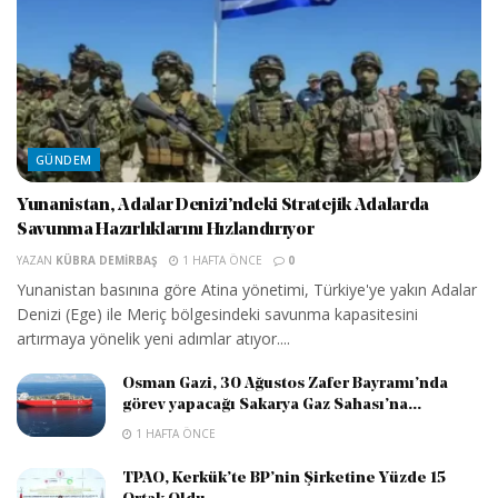
GÜNDEM
Yunanistan, Adalar Denizi’ndeki Stratejik Adalarda
Savunma Hazırlıklarını Hızlandırıyor
YAZAN
KÜBRA DEMIRBAŞ
1 HAFTA ÖNCE
0
Yunanistan basınına göre Atina yönetimi, Türkiye'ye yakın Adalar
Denizi (Ege) ile Meriç bölgesindeki savunma kapasitesini
artırmaya yönelik yeni adımlar atıyor....
Osman Gazi, 30 Ağustos Zafer Bayramı’nda
görev yapacağı Sakarya Gaz Sahası’na...
1 HAFTA ÖNCE
TPAO, Kerkük’te BP’nin Şirketine Yüzde 15