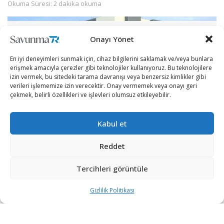
Okuma Süresi: 2 dakika okuma
Onayı Yönet
En iyi deneyimleri sunmak için, cihaz bilgilerini saklamak ve/veya bunlara
erişmek amacıyla çerezler gibi teknolojiler kullanıyoruz. Bu teknolojilere
izin vermek, bu sitedeki tarama davranışı veya benzersiz kimlikler gibi
verileri işlememize izin verecektir. Onay vermemek veya onayı geri
çekmek, belirli özellikleri ve işlevleri olumsuz etkileyebilir.
Kabul et
Reddet
[wpcc-iframe src=”https://open.spotify.com/embed-
podcast/episode/6GM4dcxgiVaWg1TXeEAULG”
Tercihleri görüntüle
width=”100%” frameborder=”no” height=”152″
Gizlilik Politikası
scrolling=”no” allowtransparency=”true”
allow=”encrypted-media”]