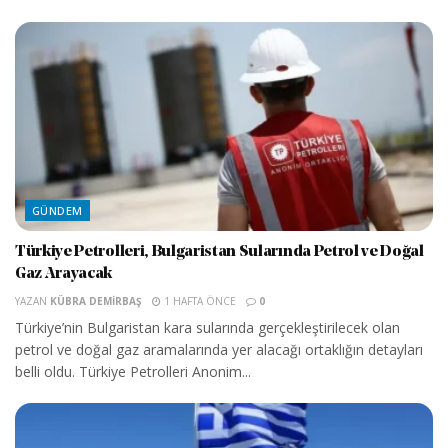
GÜNDEM
Türkiye Petrolleri, Bulgaristan Sularında Petrol ve Doğal
Gaz Arayacak
YAZAN
KÜBRA DEMIRBAŞ
1 HAFTA ÖNCE
0
Türkiye’nin Bulgaristan kara sularında gerçekleştirilecek olan
petrol ve doğal gaz aramalarında yer alacağı ortaklığın detayları
belli oldu. Türkiye Petrolleri Anonim...