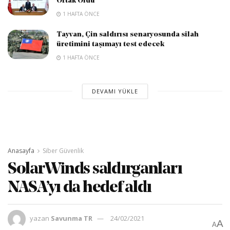
Ortak Oldu
1 HAFTA ÖNCE
Tayvan, Çin saldırısı senaryosunda silah
üretimini taşımayı test edecek
1 HAFTA ÖNCE
DEVAMI YÜKLE
Anasayfa
Siber Güvenlik
SolarWinds saldırganları
NASA’yı da hedef aldı
yazan
Savunma TR
24/02/2021
A
A