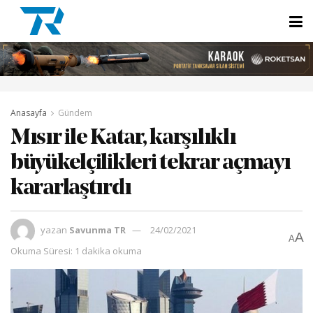
Anasayfa
Gündem
Mısır ile Katar, karşılıklı
büyükelçilikleri tekrar açmayı
kararlaştırdı
yazan
Savunma TR
24/02/2021
A
A
Okuma Süresi: 1 dakika okuma