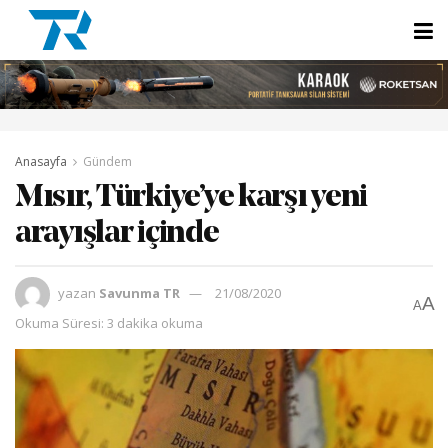
Anasayfa
Gündem
Mısır, Türkiye’ye karşı yeni
arayışlar içinde
yazan
Savunma TR
21/08/2020
A
A
Okuma Süresi: 3 dakika okuma