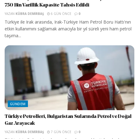
750 Bin Varillik Kapasite Tahsis Edildi
YAZAN
KÜBRA DEMIRBAŞ
6 GÜN ÖNCE
0
Türkiye ile Irak arasında, Irak-Türkiye Ham Petrol Boru Hattı'nın
etkin kullanımını sağlamak amacıyla bir yıl süreli yeni ham petrol
taşıma...
GÜNDEM
Türkiye Petrolleri, Bulgaristan Sularında Petrol ve Doğal
Gaz Arayacak
YAZAN
KÜBRA DEMIRBAŞ
7 GÜN ÖNCE
0