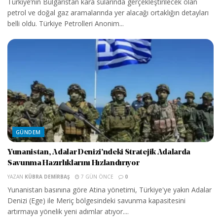
Türkiye’nin Bulgaristan kara sularında gerçekleştirilecek olan
petrol ve doğal gaz aramalarında yer alacağı ortaklığın detayları
belli oldu. Türkiye Petrolleri Anonim...
GÜNDEM
Yunanistan, Adalar Denizi’ndeki Stratejik Adalarda
Savunma Hazırlıklarını Hızlandırıyor
YAZAN
KÜBRA DEMIRBAŞ
7 GÜN ÖNCE
0
Yunanistan basınına göre Atina yönetimi, Türkiye'ye yakın Adalar
Denizi (Ege) ile Meriç bölgesindeki savunma kapasitesini
artırmaya yönelik yeni adımlar atıyor....