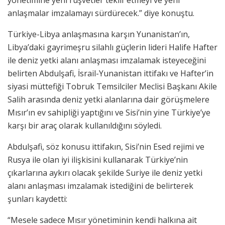
yönetimine yeni rüşvetler teklif etmeyi ve yeni
anlaşmalar imzalamayı sürdürecek.” diye konuştu.
Türkiye-Libya anlaşmasına karşın Yunanistan’ın,
Libya’daki gayrimeşru silahlı güçlerin lideri Halife Hafter
ile deniz yetki alanı anlaşması imzalamak isteyeceğini
belirten Abdulşafi, İsrail-Yunanistan ittifakı ve Hafter’in
siyasi müttefiği Tobruk Temsilciler Meclisi Başkanı Akile
Salih arasında deniz yetki alanlarına dair görüşmelere
Mısır’ın ev sahipliği yaptığını ve Sisi’nin yine Türkiye’ye
karşı bir araç olarak kullanıldığını söyledi.
Abdulşafi, söz konusu ittifakın, Sisi’nin Esed rejimi ve
Rusya ile olan iyi ilişkisini kullanarak Türkiye’nin
çıkarlarına aykırı olacak şekilde Suriye ile deniz yetki
alanı anlaşması imzalamak istediğini de belirterek
şunları kaydetti:
“Mesele sadece Mısır yönetiminin kendi halkına ait