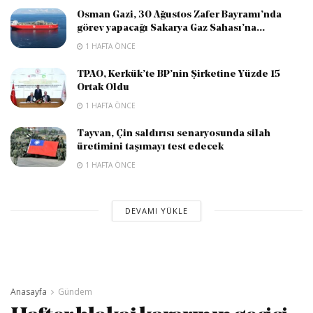
Osman Gazi, 30 Ağustos Zafer Bayramı’nda
görev yapacağı Sakarya Gaz Sahası’na...
1 HAFTA ÖNCE
TPAO, Kerkük’te BP’nin Şirketine Yüzde 15
Ortak Oldu
1 HAFTA ÖNCE
Tayvan, Çin saldırısı senaryosunda silah
üretimini taşımayı test edecek
1 HAFTA ÖNCE
DEVAMI YÜKLE
Anasayfa
Gündem