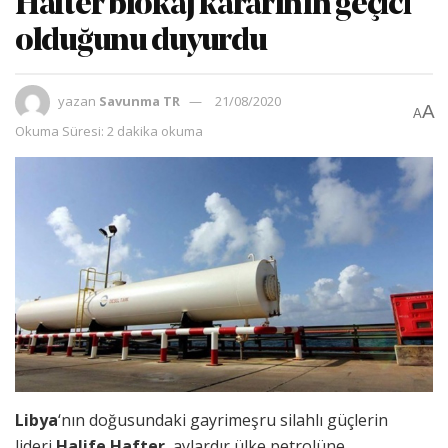
Hafter blokaj kararının geçici
olduğunu duyurdu
yazan
Savunma TR
21/08/2020
A
A
Okuma Süresi: 2 dakika okuma
Libya
‘nın doğusundaki gayrimeşru silahlı güçlerin
lideri
Halife Hafter
, aylardır ülke petrolüne