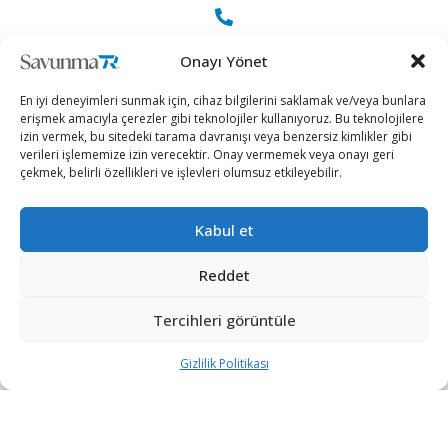
+90 530 308 17 96
Onayı Yönet
En iyi deneyimleri sunmak için, cihaz bilgilerini saklamak ve/veya bunlara
iletisim@savunmatr.com
erişmek amacıyla çerezler gibi teknolojiler kullanıyoruz. Bu teknolojilere
izin vermek, bu sitedeki tarama davranışı veya benzersiz kimlikler gibi
verileri işlememize izin verecektir. Onay vermemek veya onayı geri
çekmek, belirli özellikleri ve işlevleri olumsuz etkileyebilir.
2026 © Savunma TR. Tüm Hakları Saklıdır.
Kabul et
Savunma Sanayii
Kategoriler
SavunmaTR
Reddet
Hava Platformları
Siber Güvenlik
Hakkımızda
Kara Platformları
Teknoloji
Kariyer
Tercihleri görüntüle
Deniz Platformları
Röportajlar
Gizlilik Politikası
Gizlilik Politikası
İnsansız Sistemler
Politika
Künye
Silah Sistemleri
Dosya Haber
İletişim
Radar ve
Rapor & İnfografik