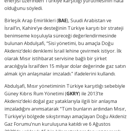
enerjisi üzerinden Türkiye karşıtlığı yürütmesinin hata
olduğunu söyledi.
Birleşik Arap Emirlikleri (
BAE
), Suudi Arabistan ve
İsrail’in, Kahire’ye desteğinin Türkiye karşıtı bir strateji
benimseme koşuluyla süreceği değerlendirmesinde
bulunan Abdulşafi, “Sisi yönetimi, bu amaçla Doğu
Akdeniz’deki denklemi İsrail lehine çevirmek istiyor. İlk
olarak Mısır istihbarat servisine bağlı bir şirket
aracılığıyla İsrail’den 15 milyar dolar değerinde gaz satın
almak için anlaşmalar imzaladı.” ifadelerini kullandı.
Abdulşafi, Mısır yönetiminin Türkiye karşıtlığı sebebiyle
Güney Kıbrıs Rum Yönetimi (
GKRY
) ile 2013’te
Akdeniz’deki doğal gaz yataklarıyla ilgili bir anlaşma
imzaladığını anımsatarak “Tüm bunların ardından Mısır,
Türkiye’yi bölgede sıkıştırmayı amaçlayan Doğu Akdeniz
Gaz Forumu’nun kuruluşuna katıldı ve 6 Ağustos