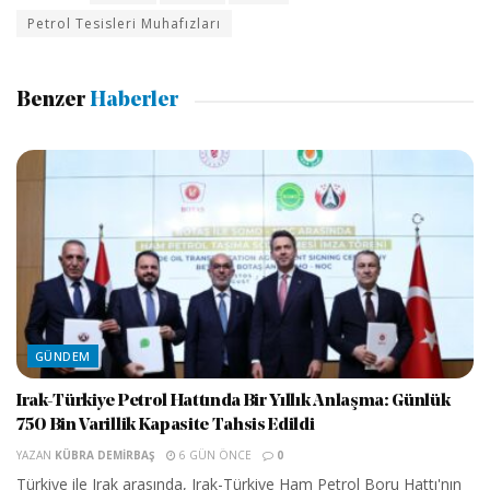
Petrol Tesisleri Muhafızları
Benzer
Haberler
GÜNDEM
Irak-Türkiye Petrol Hattında Bir Yıllık Anlaşma: Günlük
750 Bin Varillik Kapasite Tahsis Edildi
YAZAN
KÜBRA DEMIRBAŞ
6 GÜN ÖNCE
0
Türkiye ile Irak arasında, Irak-Türkiye Ham Petrol Boru Hattı'nın