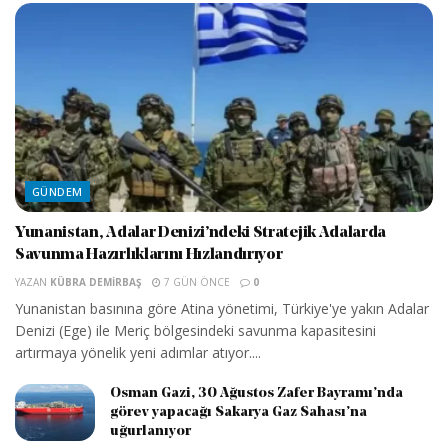
GÜNDEM
Yunanistan, Adalar Denizi’ndeki Stratejik Adalarda
Savunma Hazırlıklarını Hızlandırıyor
YAZAN
KÜBRA DEMIRBAŞ
7 GÜN ÖNCE
0
Yunanistan basınına göre Atina yönetimi, Türkiye'ye yakın Adalar
Denizi (Ege) ile Meriç bölgesindeki savunma kapasitesini
artırmaya yönelik yeni adımlar atıyor....
Osman Gazi, 30 Ağustos Zafer Bayramı’nda
görev yapacağı Sakarya Gaz Sahası’na
uğurlanıyor