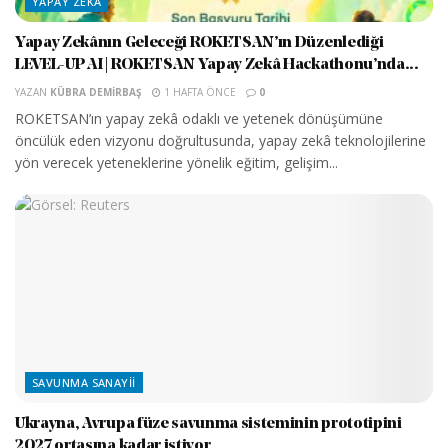
YAPAY ZEKA
Yapay Zekânın Geleceği ROKETSAN’ın Düzenlediği
LEVEL-UP AI | ROKETSAN Yapay Zekâ Hackathonu’nda...
YAZAN
KÜBRA DEMIRBAŞ
1 HAFTA ÖNCE
0
ROKETSAN’ın yapay zekâ odaklı ve yetenek dönüşümüne
öncülük eden vizyonu doğrultusunda, yapay zekâ teknolojilerine
yön verecek yeteneklerine yönelik eğitim, gelişim...
SAVUNMA SANAYII
Ukrayna, Avrupa füze savunma sisteminin prototipini
2027 ortasına kadar istiyor