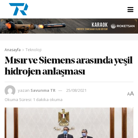
Anasayfa
Teknoloji
Mısır ve Siemens arasında yeşil
hidrojen anlaşması
yazan
Savunma TR
25/08/2021
A
A
Okuma Süresi: 1 dakika okuma