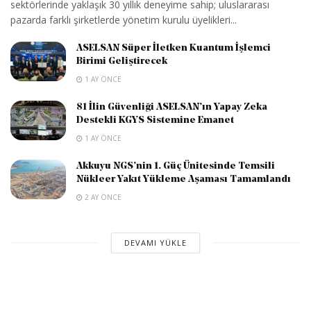
sektörlerinde yaklaşık 30 yıllık deneyime sahip; uluslararası
pazarda farklı şirketlerde yönetim kurulu üyelikleri...
ASELSAN Süper İletken Kuantum İşlemci
Birimi Geliştirecek
1 AY ÖNCE
81 İlin Güvenliği ASELSAN’ın Yapay Zeka
Destekli KGYS Sistemine Emanet
1 AY ÖNCE
Akkuyu NGS’nin 1. Güç Ünitesinde Temsili
Nükleer Yakıt Yükleme Aşaması Tamamlandı
2 AY ÖNCE
DEVAMI YÜKLE