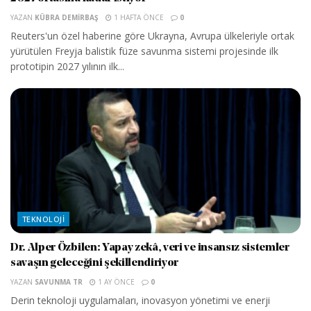
YAZAN
KÜBRA DEMIRBAŞ
1 HAFTA ÖNCE
0
Reuters'un özel haberine göre Ukrayna, Avrupa ülkeleriyle ortak
yürütülen Freyja balistik füze savunma sistemi projesinde ilk
prototipin 2027 yılının ilk...
TEKNOLOJI
Dr. Alper Özbilen: Yapay zekâ, veri ve insansız sistemler
savaşın geleceğini şekillendiriyor
YAZAN
SAVUNMA TR
1 AY ÖNCE
0
Derin teknoloji uygulamaları, inovasyon yönetimi ve enerji