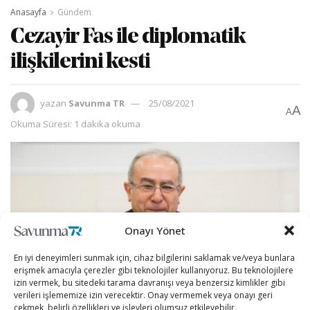
Anasayfa
Gündem
Cezayir Fas ile diplomatik
ilişkilerini kesti
yazan
Savunma TR
25/08/2021
A
A
Okuma Süresi: 1 dakika okuma
Onayı Yönet
En iyi deneyimleri sunmak için, cihaz bilgilerini saklamak ve/veya bunlara
erişmek amacıyla çerezler gibi teknolojiler kullanıyoruz. Bu teknolojilere
izin vermek, bu sitedeki tarama davranışı veya benzersiz kimlikler gibi
verileri işlememize izin verecektir. Onay vermemek veya onayı geri
çekmek, belirli özellikleri ve işlevleri olumsuz etkileyebilir.