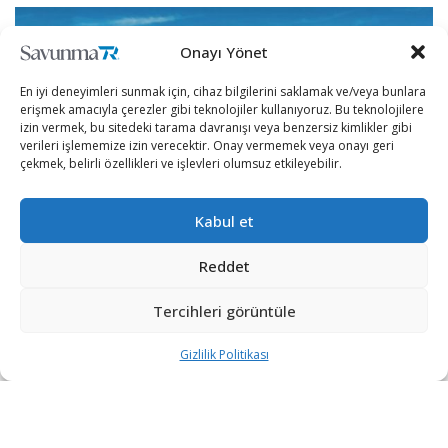
Onayı Yönet
En iyi deneyimleri sunmak için, cihaz bilgilerini saklamak ve/veya bunlara
erişmek amacıyla çerezler gibi teknolojiler kullanıyoruz. Bu teknolojilere
izin vermek, bu sitedeki tarama davranışı veya benzersiz kimlikler gibi
verileri işlememize izin verecektir. Onay vermemek veya onayı geri
çekmek, belirli özellikleri ve işlevleri olumsuz etkileyebilir.
Kabul et
Reddet
IDEF’21 yerli ve uluslararası birçok firmanın katılımıyla 17
Tercihleri görüntüle
Ağustos’ta başladı.
Gizlilik Politikası
Dünyanın en prestijli savunma sanayii fuarlarından olan
IDEF’te bu yıl Otokar’ın da yeni nesil ürünleri yer alacak.
Otokar’ın IDEF’teki standında ARMA 6×6 ve ARMA 8×8