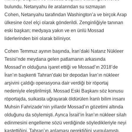
bulundu. Netanyahu ile aralarından su sızmayan
Cohen, Netanyahu tarafından Washington’a ve birçok Arap
ülkesine özel elçi olarak gönderildi. Zenginliğiyle tanınan
eski başkan; medyaya yakın ve en ünlü Mossad
liderlerinden biri olarak biliniyor.
Cohen Temmuz ayının başında, İran’daki Natanz Nükleer
Tesisi’nde meydana gelen patlamanın arkasında
Mossad’ın olduğuna işaret ettiği ve Mossad’ın 2018’de
İran’ın başkenti Tahran’daki bir depodan İran’ın nükleer
arşivini çaldığı operasyona dair verdiği bir röportaj
nedeniyle eleştirilmişti.
Mossad Eski Başkanı
söz konusu
röportajda, suikasta uğrayarak öldürülen İranlı bilim insanı
Muhsin Fahrizade’nin yıllardır Mossad’ın gözetimi altında
olduğunu da söylemişti. Ayrıca İsrail’in İran’ın nükleer silah
edinmesini engelleme sözü verdiğinde söyledikleriyle neyi
kastettiğini, Tahran’ın anlaması gerektiğini vurgulamıştı.