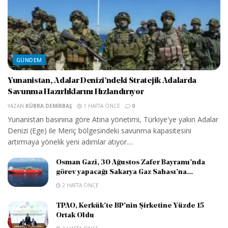
GÜNDEM
Yunanistan, Adalar Denizi’ndeki Stratejik Adalarda
Savunma Hazırlıklarını Hızlandırıyor
YAZAN
KÜBRA DEMIRBAŞ
1 HAFTA ÖNCE
0
Yunanistan basınına göre Atina yönetimi, Türkiye'ye yakın Adalar
Denizi (Ege) ile Meriç bölgesindeki savunma kapasitesini
artırmaya yönelik yeni adımlar atıyor....
Osman Gazi, 30 Ağustos Zafer Bayramı’nda
görev yapacağı Sakarya Gaz Sahası’na...
2 HAFTA ÖNCE
TPAO, Kerkük’te BP’nin Şirketine Yüzde 15
Ortak Oldu