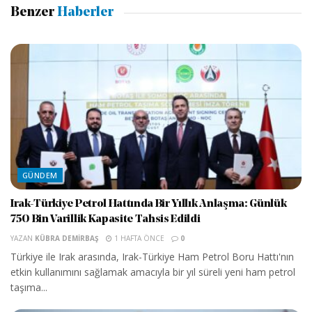
Benzer
Haberler
GÜNDEM
Irak-Türkiye Petrol Hattında Bir Yıllık Anlaşma: Günlük
750 Bin Varillik Kapasite Tahsis Edildi
YAZAN
KÜBRA DEMIRBAŞ
1 HAFTA ÖNCE
0
Türkiye ile Irak arasında, Irak-Türkiye Ham Petrol Boru Hattı'nın
etkin kullanımını sağlamak amacıyla bir yıl süreli yeni ham petrol
taşıma...