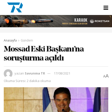
Anasayfa
Gündem
Mossad Eski Başkanı’na
soruşturma açıldı
yazan
Savunma TR
17/08/2021
A
A
Okuma Süresi: 2 dakika okuma