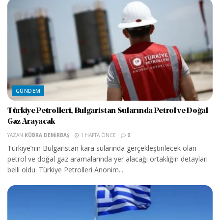
GÜNDEM
Türkiye Petrolleri, Bulgaristan Sularında Petrol ve Doğal
Gaz Arayacak
YAZAN
KÜBRA DEMIRBAŞ
1 HAFTA ÖNCE
0
Türkiye’nin Bulgaristan kara sularında gerçekleştirilecek olan
petrol ve doğal gaz aramalarında yer alacağı ortaklığın detayları
belli oldu. Türkiye Petrolleri Anonim...