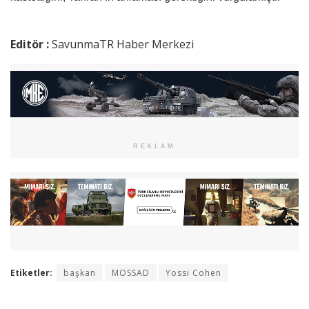
Editör :
SavunmaTR Haber Merkezi
REKLAM
Etiketler:
başkan
MOSSAD
Yossi Cohen