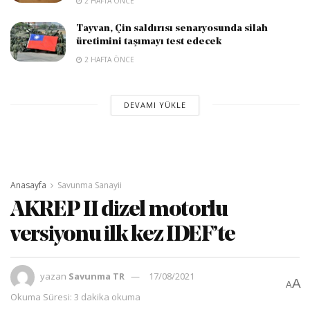
2 HAFTA ÖNCE
Tayvan, Çin saldırısı senaryosunda silah
üretimini taşımayı test edecek
2 HAFTA ÖNCE
DEVAMI YÜKLE
Anasayfa
Savunma Sanayii
AKREP II dizel motorlu
versiyonu ilk kez IDEF’te
yazan
Savunma TR
17/08/2021
A
A
Okuma Süresi: 3 dakika okuma