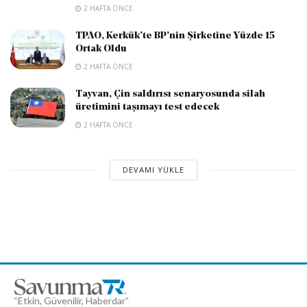
2 HAFTA ÖNCE
TPAO, Kerkük’te BP’nin Şirketine Yüzde 15
Ortak Oldu
2 HAFTA ÖNCE
Tayvan, Çin saldırısı senaryosunda silah
üretimini taşımayı test edecek
2 HAFTA ÖNCE
DEVAMI YÜKLE
“Etkin, Güvenilir, Haberdar”