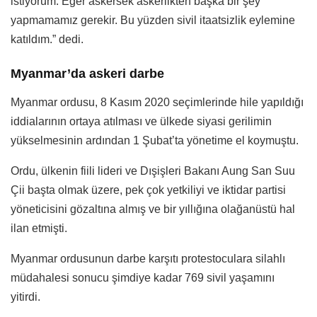
istiyorum. Eğer askersek askerlikten başka bir şey
yapmamamız gerekir. Bu yüzden sivil itaatsizlik eylemine
katıldım.” dedi.
Myanmar’da askeri darbe
Myanmar ordusu, 8 Kasım 2020 seçimlerinde hile yapıldığı
iddialarının ortaya atılması ve ülkede siyasi gerilimin
yükselmesinin ardından 1 Şubat’ta yönetime el koymuştu.
Ordu, ülkenin fiili lideri ve Dışişleri Bakanı Aung San Suu
Çii başta olmak üzere, pek çok yetkiliyi ve iktidar partisi
yöneticisini gözaltına almış ve bir yıllığına olağanüstü hal
ilan etmişti.
Myanmar ordusunun darbe karşıtı protestoculara silahlı
müdahalesi sonucu şimdiye kadar 769 sivil yaşamını
yitirdi.