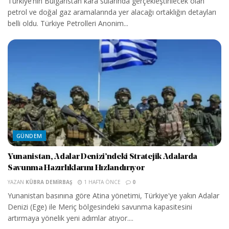
Türkiye’nin Bulgaristan kara sularında gerçekleştirilecek olan
petrol ve doğal gaz aramalarında yer alacağı ortaklığın detayları
belli oldu. Türkiye Petrolleri Anonim...
GÜNDEM
Yunanistan, Adalar Denizi’ndeki Stratejik Adalarda
Savunma Hazırlıklarını Hızlandırıyor
YAZAN
KÜBRA DEMIRBAŞ
1 HAFTA ÖNCE
0
Yunanistan basınına göre Atina yönetimi, Türkiye'ye yakın Adalar
Denizi (Ege) ile Meriç bölgesindeki savunma kapasitesini
artırmaya yönelik yeni adımlar atıyor....