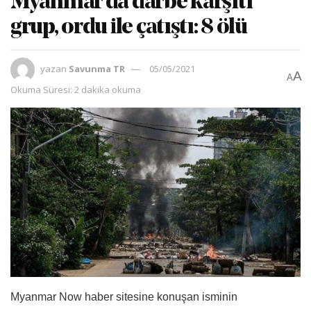
Myanmar’da darbe karşıtı
grup, ordu ile çatıştı: 8 ölü
yazan
Savunma TR
05/05/2021
A
A
Okuma Süresi: 2 dakika okuma
Myanmar Now haber sitesine konuşan isminin