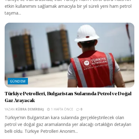
etkin kullanımını sağlamak amacıyla bir yıl süreli yeni ham petrol
taşıma...
GÜNDEM
Türkiye Petrolleri, Bulgaristan Sularında Petrol ve Doğal
Gaz Arayacak
YAZAN
KÜBRA DEMIRBAŞ
1 HAFTA ÖNCE
0
Türkiye’nin Bulgaristan kara sularında gerçekleştirilecek olan
petrol ve doğal gaz aramalarında yer alacağı ortaklığın detayları
belli oldu. Türkiye Petrolleri Anonim...