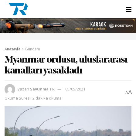
Anasayfa
Gündem
Myanmar ordusu, uluslararası
kanalları yasakladı
yazan
Savunma TR
05/05/2021
A
A
Okuma Süresi: 2 dakika okuma