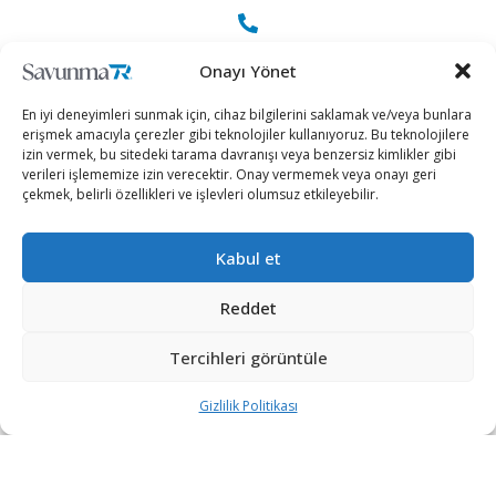
+90 530 308 17 96
Onayı Yönet
En iyi deneyimleri sunmak için, cihaz bilgilerini saklamak ve/veya bunlara
erişmek amacıyla çerezler gibi teknolojiler kullanıyoruz. Bu teknolojilere
iletisim@savunmatr.com
izin vermek, bu sitedeki tarama davranışı veya benzersiz kimlikler gibi
verileri işlememize izin verecektir. Onay vermemek veya onayı geri
çekmek, belirli özellikleri ve işlevleri olumsuz etkileyebilir.
2026 © Savunma TR. Tüm Hakları Saklıdır.
Kabul et
Savunma Sanayii
Kategoriler
SavunmaTR
Reddet
Hava Platformları
Siber Güvenlik
Hakkımızda
Kara Platformları
Teknoloji
Kariyer
Tercihleri görüntüle
Deniz Platformları
Röportajlar
Gizlilik Politikası
Gizlilik Politikası
İnsansız Sistemler
Politika
Künye
Silah Sistemleri
Dosya Haber
İletişim
Radar ve
Rapor & İnfografik