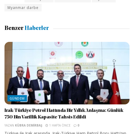
Myanmar darbe
Benzer
Haberler
GÜNDEM
Irak-Türkiye Petrol Hattında Bir Yıllık Anlaşma: Günlük
750 Bin Varillik Kapasite Tahsis Edildi
YAZAN
KÜBRA DEMIRBAŞ
1 HAFTA ÖNCE
0
Türkiye ile Irak arasında, Irak-Türkiye Ham Petrol Boru Hattı'nın