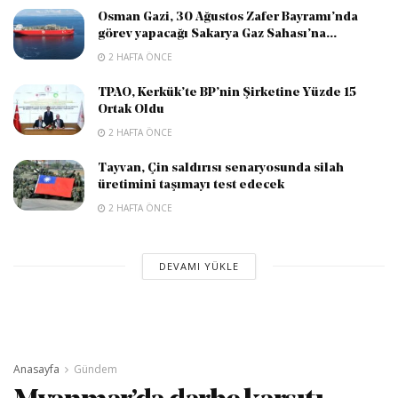
Osman Gazi, 30 Ağustos Zafer Bayramı’nda
görev yapacağı Sakarya Gaz Sahası’na...
2 HAFTA ÖNCE
TPAO, Kerkük’te BP’nin Şirketine Yüzde 15
Ortak Oldu
2 HAFTA ÖNCE
Tayvan, Çin saldırısı senaryosunda silah
üretimini taşımayı test edecek
2 HAFTA ÖNCE
DEVAMI YÜKLE
Anasayfa
Gündem