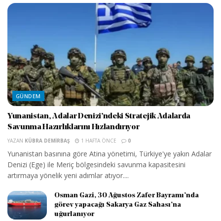
GÜNDEM
Yunanistan, Adalar Denizi’ndeki Stratejik Adalarda
Savunma Hazırlıklarını Hızlandırıyor
YAZAN
KÜBRA DEMIRBAŞ
1 HAFTA ÖNCE
0
Yunanistan basınına göre Atina yönetimi, Türkiye'ye yakın Adalar
Denizi (Ege) ile Meriç bölgesindeki savunma kapasitesini
artırmaya yönelik yeni adımlar atıyor....
Osman Gazi, 30 Ağustos Zafer Bayramı’nda
görev yapacağı Sakarya Gaz Sahası’na
uğurlanıyor