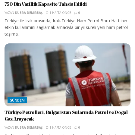
750 Bin Varillik Kapasite Tahsis Edildi
YAZAN
KÜBRA DEMIRBAŞ
1 HAFTA ÖNCE
0
Türkiye ile Irak arasında, Irak-Türkiye Ham Petrol Boru Hattı'nın
etkin kullanımını sağlamak amacıyla bir yıl süreli yeni ham petrol
taşıma...
GÜNDEM
Türkiye Petrolleri, Bulgaristan Sularında Petrol ve Doğal
Gaz Arayacak
YAZAN
KÜBRA DEMIRBAŞ
1 HAFTA ÖNCE
0