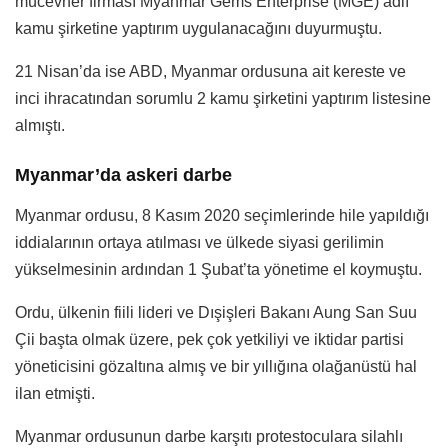
mücevher firması Myanmar Gems Enterprise (MGE) adlı
kamu şirketine yaptırım uygulanacağını duyurmuştu.
21 Nisan’da ise ABD, Myanmar ordusuna ait kereste ve
inci ihracatından sorumlu 2 kamu şirketini yaptırım listesine
almıştı.
Myanmar’da askeri darbe
Myanmar ordusu, 8 Kasım 2020 seçimlerinde hile yapıldığı
iddialarının ortaya atılması ve ülkede siyasi gerilimin
yükselmesinin ardından 1 Şubat’ta yönetime el koymuştu.
Ordu, ülkenin fiili lideri ve Dışişleri Bakanı Aung San Suu
Çii başta olmak üzere, pek çok yetkiliyi ve iktidar partisi
yöneticisini gözaltına almış ve bir yıllığına olağanüstü hal
ilan etmişti.
Myanmar ordusunun darbe karşıtı protestoculara silahlı