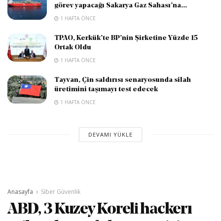
görev yapacağı Sakarya Gaz Sahası’na...
1 HAFTA ÖNCE
TPAO, Kerkük’te BP’nin Şirketine Yüzde 15
Ortak Oldu
1 HAFTA ÖNCE
Tayvan, Çin saldırısı senaryosunda silah
üretimini taşımayı test edecek
1 HAFTA ÖNCE
DEVAMI YÜKLE
Anasayfa
Siber Güvenlik
ABD, 3 Kuzey Koreli hackerı