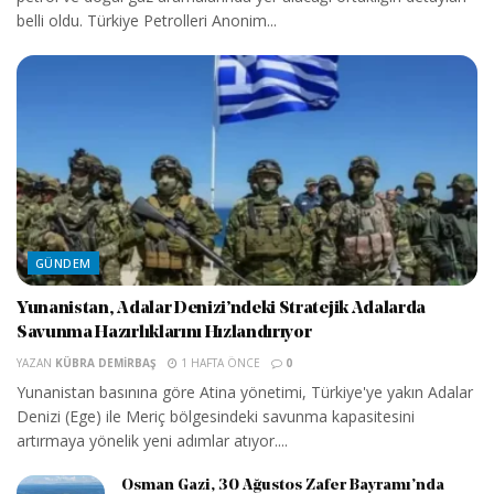
belli oldu. Türkiye Petrolleri Anonim...
GÜNDEM
Yunanistan, Adalar Denizi’ndeki Stratejik Adalarda
Savunma Hazırlıklarını Hızlandırıyor
YAZAN
KÜBRA DEMIRBAŞ
1 HAFTA ÖNCE
0
Yunanistan basınına göre Atina yönetimi, Türkiye'ye yakın Adalar
Denizi (Ege) ile Meriç bölgesindeki savunma kapasitesini
artırmaya yönelik yeni adımlar atıyor....
Osman Gazi, 30 Ağustos Zafer Bayramı’nda