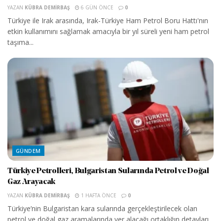
YAZAN
KÜBRA DEMIRBAŞ
6 GÜN ÖNCE
0
Türkiye ile Irak arasında, Irak-Türkiye Ham Petrol Boru Hattı'nın
etkin kullanımını sağlamak amacıyla bir yıl süreli yeni ham petrol
taşıma...
GÜNDEM
Türkiye Petrolleri, Bulgaristan Sularında Petrol ve Doğal
Gaz Arayacak
YAZAN
KÜBRA DEMIRBAŞ
1 HAFTA ÖNCE
0
Türkiye’nin Bulgaristan kara sularında gerçekleştirilecek olan
petrol ve doğal gaz aramalarında yer alacağı ortaklığın detayları