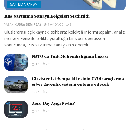
SAVUNMA SANAYII
Rus Savunma Sanayii Belgeleri Sızdırıldı
YAZAN
KÜBRA DEMIRBAŞ
9 AY ÖNCE
0
Uluslararası açık kaynak istihbarat kolektifi InformNapalm, analiz
merkezi Fenix ile birlikte yürüttüğü bir siber operasyon
sonucunda, Rus savunma sanayisinin önemli...
NATO’da Türk Mühendisliğinin İmzası
1 YIL ÖNCE
Clavister iki Avrupa ülkesinin CV90 araçlarına
siber güvenlik sistemi entegre edecek
2 YIL ÖNCE
Zero-Day Açığı Nedir?
2 YIL ÖNCE