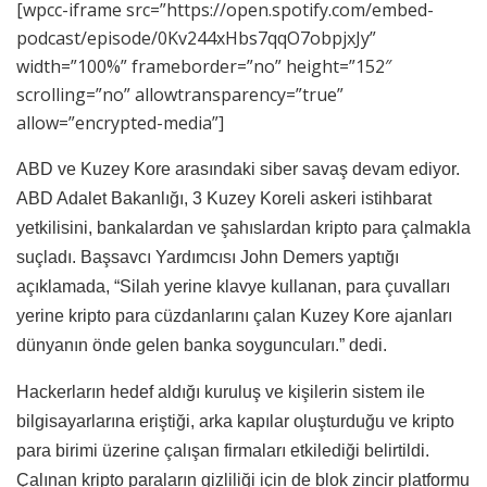
[wpcc-iframe src=”https://open.spotify.com/embed-
podcast/episode/0Kv244xHbs7qqO7obpjxJy”
width=”100%” frameborder=”no” height=”152″
scrolling=”no” allowtransparency=”true”
allow=”encrypted-media”]
ABD ve Kuzey Kore arasındaki siber savaş devam ediyor.
ABD Adalet Bakanlığı, 3 Kuzey Koreli askeri istihbarat
yetkilisini, bankalardan ve şahıslardan kripto para çalmakla
suçladı. Başsavcı Yardımcısı John Demers yaptığı
açıklamada, “Silah yerine klavye kullanan, para çuvalları
yerine kripto para cüzdanlarını çalan Kuzey Kore ajanları
dünyanın önde gelen banka soyguncuları.” dedi.
Hackerların hedef aldığı kuruluş ve kişilerin sistem ile
bilgisayarlarına eriştiği, arka kapılar oluşturduğu ve kripto
para birimi üzerine çalışan firmaları etkilediği belirtildi.
Çalınan kripto paraların gizliliği için de blok zincir platformu