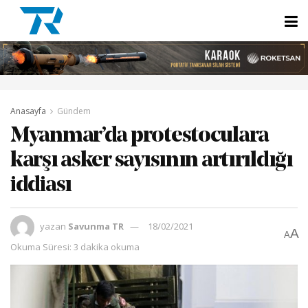
Anasayfa
Gündem
Myanmar’da protestoculara
karşı asker sayısının artırıldığı
iddiası
yazan
Savunma TR
18/02/2021
A
A
Okuma Süresi: 3 dakika okuma