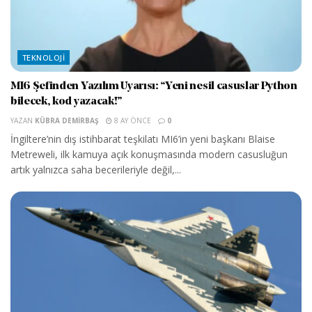
TEKNOLOJI
MI6 Şefinden Yazılım Uyarısı: “Yeni nesil casuslar Python
bilecek, kod yazacak!”
YAZAN
KÜBRA DEMIRBAŞ
8 AY ÖNCE
0
İngiltere’nin dış istihbarat teşkilatı MI6’in yeni başkanı Blaise
Metreweli, ilk kamuya açık konuşmasında modern casusluğun
artık yalnızca saha becerileriyle değil,...