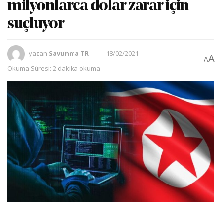
milyonlarca dolar zarar için
suçluyor
yazan
Savunma TR
18/02/2021
A
A
Okuma Süresi: 2 dakika okuma