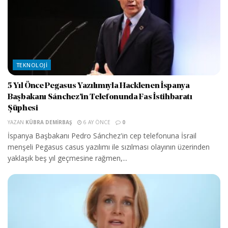
TEKNOLOJI
5 Yıl Önce Pegasus Yazılımıyla Hacklenen İspanya
Başbakanı Sánchez’in Telefonunda Fas İstihbaratı
Şüphesi
YAZAN
KÜBRA DEMIRBAŞ
6 AY ÖNCE
0
İspanya Başbakanı Pedro Sánchez'in cep telefonuna İsrail
menşeli Pegasus casus yazılımı ile sızılması olayının üzerinden
yaklaşık beş yıl geçmesine rağmen,...