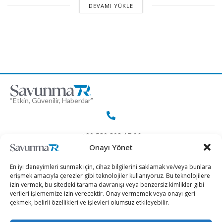
DEVAMI YÜKLE
“Etkin, Güvenilir, Haberdar”
+90 530 308 17 96
Onayı Yönet
iletisim@savunmatr.com
En iyi deneyimleri sunmak için, cihaz bilgilerini saklamak ve/veya bunlara
erişmek amacıyla çerezler gibi teknolojiler kullanıyoruz. Bu teknolojilere
izin vermek, bu sitedeki tarama davranışı veya benzersiz kimlikler gibi
verileri işlememize izin verecektir. Onay vermemek veya onayı geri
çekmek, belirli özellikleri ve işlevleri olumsuz etkileyebilir.
2026 © Savunma TR. Tüm Hakları Saklıdır.