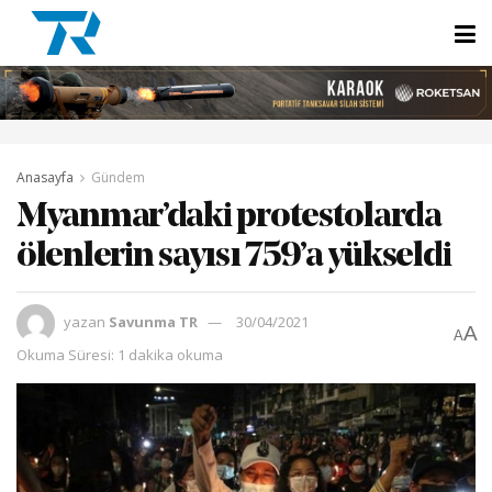
Anasayfa
Gündem
Myanmar’daki protestolarda
ölenlerin sayısı 759’a yükseldi
yazan
Savunma TR
30/04/2021
A
A
Okuma Süresi: 1 dakika okuma