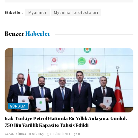
Etiketler:
Myanmar
Myanmar protestoları
Benzer
Haberler
GÜNDEM
Irak-Türkiye Petrol Hattında Bir Yıllık Anlaşma: Günlük
750 Bin Varillik Kapasite Tahsis Edildi
YAZAN
KÜBRA DEMIRBAŞ
6 GÜN ÖNCE
0