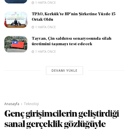
1 HAFTA ÖNCE
TPAO, Kerkük’te BP’nin Şirketine Yüzde 15
Ortak Oldu
1 HAFTA ÖNCE
Tayvan, Çin saldırısı senaryosunda silah
üretimini taşımayı test edecek
1 HAFTA ÖNCE
DEVAMI YÜKLE
Anasayfa
Teknoloji
Genç girişimcilerin geliştirdiği
sanal gerçeklik gözlüğüyle