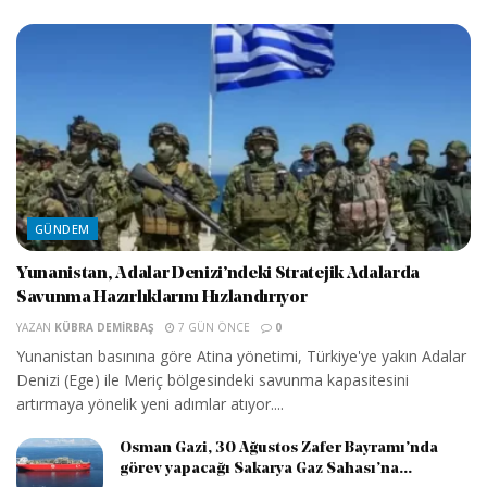
GÜNDEM
Yunanistan, Adalar Denizi’ndeki Stratejik Adalarda
Savunma Hazırlıklarını Hızlandırıyor
YAZAN
KÜBRA DEMIRBAŞ
7 GÜN ÖNCE
0
Yunanistan basınına göre Atina yönetimi, Türkiye'ye yakın Adalar
Denizi (Ege) ile Meriç bölgesindeki savunma kapasitesini
artırmaya yönelik yeni adımlar atıyor....
Osman Gazi, 30 Ağustos Zafer Bayramı’nda
görev yapacağı Sakarya Gaz Sahası’na...