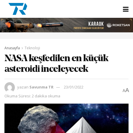
Anasayfa
Teknoloji
NASA keşfedilen en küçük
asteroidi inceleyecek
yazan
Savunma TR
23/01/2022
A
A
Okuma Süresi: 2 dakika okuma