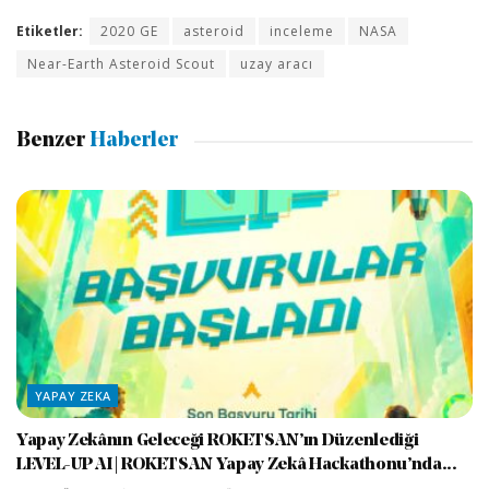
Etiketler:
2020 GE
asteroid
inceleme
NASA
Near-Earth Asteroid Scout
uzay aracı
Benzer
Haberler
YAPAY ZEKA
Yapay Zekânın Geleceği ROKETSAN’ın Düzenlediği
LEVEL-UP AI | ROKETSAN Yapay Zekâ Hackathonu’nda...