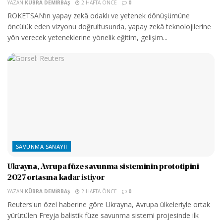
YAZAN
KÜBRA DEMIRBAŞ
2 HAFTA ÖNCE
0
ROKETSAN’ın yapay zekâ odaklı ve yetenek dönüşümüne
öncülük eden vizyonu doğrultusunda, yapay zekâ teknolojilerine
yön verecek yeteneklerine yönelik eğitim, gelişim...
SAVUNMA SANAYII
Ukrayna, Avrupa füze savunma sisteminin prototipini
2027 ortasına kadar istiyor
YAZAN
KÜBRA DEMIRBAŞ
2 HAFTA ÖNCE
0
Reuters'un özel haberine göre Ukrayna, Avrupa ülkeleriyle ortak
yürütülen Freyja balistik füze savunma sistemi projesinde ilk