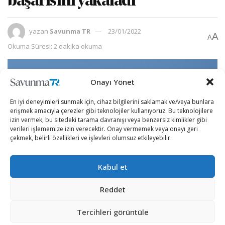
başarısını yakaladı
yazan
Savunma TR
23/01/2022
A
A
Okuma Süresi: 2 dakika okuma
Onayı Yönet
En iyi deneyimleri sunmak için, cihaz bilgilerini saklamak ve/veya bunlara
erişmek amacıyla çerezler gibi teknolojiler kullanıyoruz. Bu teknolojilere
izin vermek, bu sitedeki tarama davranışı veya benzersiz kimlikler gibi
verileri işlememize izin verecektir. Onay vermemek veya onayı geri
çekmek, belirli özellikleri ve işlevleri olumsuz etkileyebilir.
Kabul et
Reddet
Muharebe sahasını derinden etkileyen Bayraktar TB-2
silahlı insansız hava aracının (S/İHA) ardından, yine
Tercihleri görüntüle
BAYKAR tarafından milli ve özgün imkanlarla geliştirilen