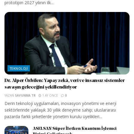
prototipin 2027 yılının ilk...
TEKNOLOJI
Dr. Alper Özbilen: Yapay zekâ, veri ve insansız sistemler
savaşın geleceğini şekillendiriyor
YAZAN
SAVUNMA TR
1 AY ÖNCE
0
Derin teknoloji uygulamaları, inovasyon yönetimi ve enerji
sektörlerinde yaklaşık 30 yıllık deneyime sahip; uluslararası
pazarda farklı şirketlerde yönetim kurulu üyelikleri...
ASELSAN Süper İletken Kuantum İşlemci