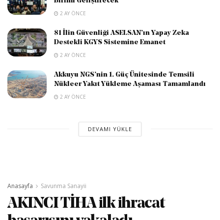
Birimi Geliştirecek
2 AY ÖNCE
81 İlin Güvenliği ASELSAN’ın Yapay Zeka
Destekli KGYS Sistemine Emanet
2 AY ÖNCE
Akkuyu NGS’nin 1. Güç Ünitesinde Temsili
Nükleer Yakıt Yükleme Aşaması Tamamlandı
2 AY ÖNCE
DEVAMI YÜKLE
Anasayfa
Savunma Sanayii
AKINCI TİHA ilk ihracat