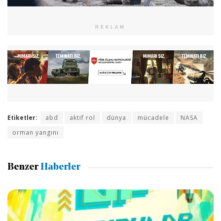
REKLAM
Etiketler:
abd
aktif rol
dünya
mücadele
NASA
orman yangını
Benzer
Haberler