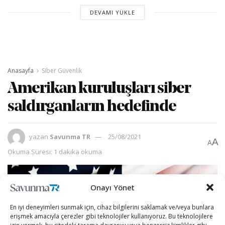
DEVAMI YÜKLE
Anasayfa
Siber Güvenlik
Amerikan kuruluşları siber
saldırganların hedefinde
yazan
Savunma TR
25/08/2021
A
A
Okuma Süresi: 1 dakika okuma
Onayı Yönet
En iyi deneyimleri sunmak için, cihaz bilgilerini saklamak ve/veya bunlara
erişmek amacıyla çerezler gibi teknolojiler kullanıyoruz. Bu teknolojilere