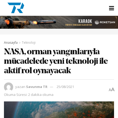
Anasayfa
Teknoloji
NASA, orman yangınlarıyla
mücadelede yeni teknoloji ile
aktif rol oynayacak
yazan
Savunma TR
25/08/2021
A
A
Okuma Süresi: 2 dakika okuma