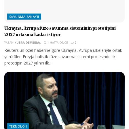
SAVUNMA SANAYII
Ukrayna, Avrupa füze savunma sisteminin prototipini
2027 ortasına kadar istiyor
YAZAN
KÜBRA DEMIRBAŞ
1 HAFTA ÖNCE
0
Reuters'un özel haberine göre Ukrayna, Avrupa ülkeleriyle ortak
yürütülen Freyja balistik füze savunma sistemi projesinde ilk
prototipin 2027 yılının ilk...
TEKNOLOJI