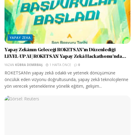
YAPAY ZEKA
Yapay Zekânın Geleceği ROKETSAN’ın Düzenlediği
LEVEL-UP AI | ROKETSAN Yapay Zekâ Hackathonu’nda...
YAZAN
KÜBRA DEMIRBAŞ
1 HAFTA ÖNCE
0
ROKETSAN’ın yapay zekâ odaklı ve yetenek dönüşümüne
öncülük eden vizyonu doğrultusunda, yapay zekâ teknolojilerine
yön verecek yeteneklerine yönelik eğitim, gelişim...