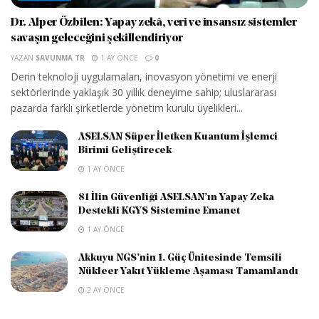
Dr. Alper Özbilen: Yapay zekâ, veri ve insansız sistemler
savaşın geleceğini şekillendiriyor
YAZAN
SAVUNMA TR
1 AY ÖNCE
0
Derin teknoloji uygulamaları, inovasyon yönetimi ve enerji
sektörlerinde yaklaşık 30 yıllık deneyime sahip; uluslararası
pazarda farklı şirketlerde yönetim kurulu üyelikleri...
ASELSAN Süper İletken Kuantum İşlemci
Birimi Geliştirecek
1 AY ÖNCE
81 İlin Güvenliği ASELSAN’ın Yapay Zeka
Destekli KGYS Sistemine Emanet
1 AY ÖNCE
Akkuyu NGS’nin 1. Güç Ünitesinde Temsili
Nükleer Yakıt Yükleme Aşaması Tamamlandı
2 AY ÖNCE