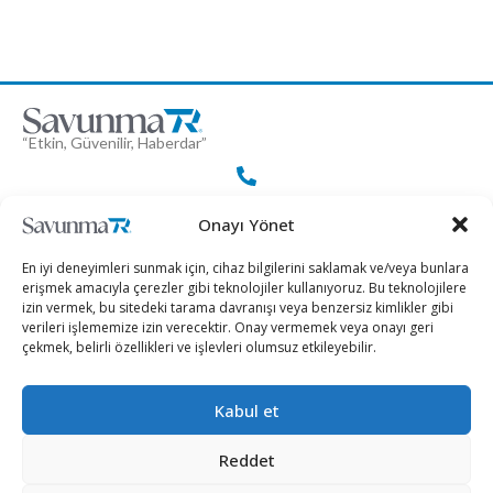
“Etkin, Güvenilir, Haberdar”
+90 530 308 17 96
Onayı Yönet
En iyi deneyimleri sunmak için, cihaz bilgilerini saklamak ve/veya bunlara
iletisim@savunmatr.com
erişmek amacıyla çerezler gibi teknolojiler kullanıyoruz. Bu teknolojilere
izin vermek, bu sitedeki tarama davranışı veya benzersiz kimlikler gibi
verileri işlememize izin verecektir. Onay vermemek veya onayı geri
çekmek, belirli özellikleri ve işlevleri olumsuz etkileyebilir.
2026 © Savunma TR. Tüm Hakları Saklıdır.
Kabul et
Savunma Sanayii
Kategoriler
SavunmaTR
Reddet
Hava Platformları
Siber Güvenlik
Hakkımızda