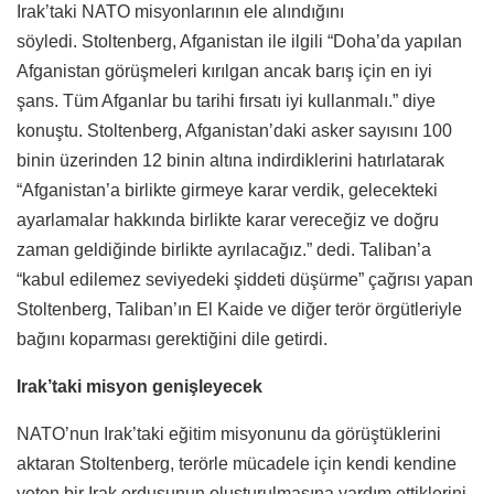
Irak’taki NATO misyonlarının ele alındığını
söyledi. Stoltenberg, Afganistan ile ilgili “Doha’da yapılan
Afganistan görüşmeleri kırılgan ancak barış için en iyi
şans. Tüm Afganlar bu tarihi fırsatı iyi kullanmalı.” diye
konuştu. Stoltenberg, Afganistan’daki asker sayısını 100
binin üzerinden 12 binin altına indirdiklerini hatırlatarak
“Afganistan’a birlikte girmeye karar verdik, gelecekteki
ayarlamalar hakkında birlikte karar vereceğiz ve doğru
zaman geldiğinde birlikte ayrılacağız.” dedi. Taliban’a
“kabul edilemez seviyedeki şiddeti düşürme” çağrısı yapan
Stoltenberg, Taliban’ın El Kaide ve diğer terör örgütleriyle
bağını koparması gerektiğini dile getirdi.
Irak’taki misyon genişleyecek
NATO’nun Irak’taki eğitim misyonunu da görüştüklerini
aktaran Stoltenberg, terörle mücadele için kendi kendine
yeten bir Irak ordusunun oluşturulmasına yardım ettiklerini,