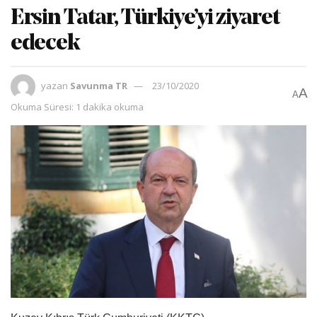
Ersin Tatar, Türkiye’yi ziyaret
edecek
yazan
Savunma TR
23/10/2020
A
A
Okuma Süresi: 1 dakika okuma