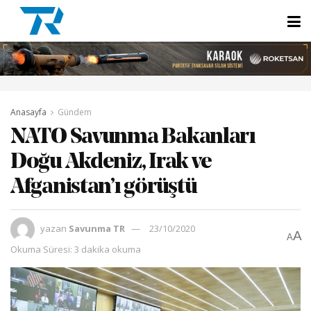
Anasayfa
Gündem
NATO Savunma Bakanları
Doğu Akdeniz, Irak ve
Afganistan’ı görüştü
yazan
Savunma TR
23/10/2020
A
A
Okuma Süresi: 3 dakika okuma