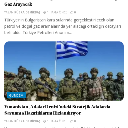
Gaz Arayacak
YAZAN
KÜBRA DEMIRBAŞ
1 HAFTA ÖNCE
0
Türkiye’nin Bulgaristan kara sularında gerçekleştirilecek olan
petrol ve doğal gaz aramalarında yer alacağı ortaklığın detayları
belli oldu. Türkiye Petrolleri Anonim...
GÜNDEM
Yunanistan, Adalar Denizi’ndeki Stratejik Adalarda
Savunma Hazırlıklarını Hızlandırıyor
YAZAN
KÜBRA DEMIRBAŞ
1 HAFTA ÖNCE
0