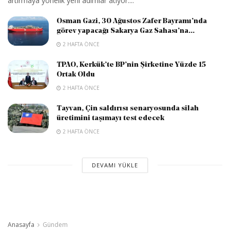
artırmaya yönelik yeni adımlar atıyor....
Osman Gazi, 30 Ağustos Zafer Bayramı’nda
görev yapacağı Sakarya Gaz Sahası’na...
2 HAFTA ÖNCE
TPAO, Kerkük’te BP’nin Şirketine Yüzde 15
Ortak Oldu
2 HAFTA ÖNCE
Tayvan, Çin saldırısı senaryosunda silah
üretimini taşımayı test edecek
2 HAFTA ÖNCE
DEVAMI YÜKLE
Anasayfa
Gündem