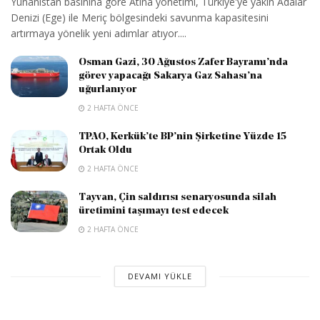
Yunanistan basınına göre Atina yönetimi, Türkiye'ye yakın Adalar
Denizi (Ege) ile Meriç bölgesindeki savunma kapasitesini
artırmaya yönelik yeni adımlar atıyor....
Osman Gazi, 30 Ağustos Zafer Bayramı’nda
görev yapacağı Sakarya Gaz Sahası’na
uğurlanıyor
2 HAFTA ÖNCE
TPAO, Kerkük’te BP’nin Şirketine Yüzde 15
Ortak Oldu
2 HAFTA ÖNCE
Tayvan, Çin saldırısı senaryosunda silah
üretimini taşımayı test edecek
2 HAFTA ÖNCE
DEVAMI YÜKLE