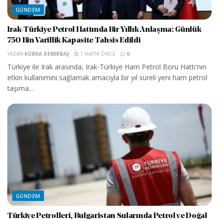
GÜNDEM
Irak-Türkiye Petrol Hattında Bir Yıllık Anlaşma: Günlük
750 Bin Varillik Kapasite Tahsis Edildi
YAZAN
KÜBRA DEMIRBAŞ
1 HAFTA ÖNCE
0
Türkiye ile Irak arasında, Irak-Türkiye Ham Petrol Boru Hattı'nın
etkin kullanımını sağlamak amacıyla bir yıl süreli yeni ham petrol
taşıma...
GÜNDEM
Türkiye Petrolleri, Bulgaristan Sularında Petrol ve Doğal