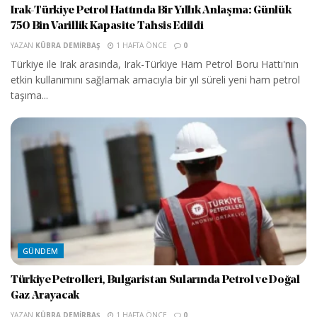
Irak-Türkiye Petrol Hattında Bir Yıllık Anlaşma: Günlük
750 Bin Varillik Kapasite Tahsis Edildi
YAZAN
KÜBRA DEMIRBAŞ
1 HAFTA ÖNCE
0
Türkiye ile Irak arasında, Irak-Türkiye Ham Petrol Boru Hattı'nın
etkin kullanımını sağlamak amacıyla bir yıl süreli yeni ham petrol
taşıma...
GÜNDEM
Türkiye Petrolleri, Bulgaristan Sularında Petrol ve Doğal
Gaz Arayacak
YAZAN
KÜBRA DEMIRBAŞ
1 HAFTA ÖNCE
0