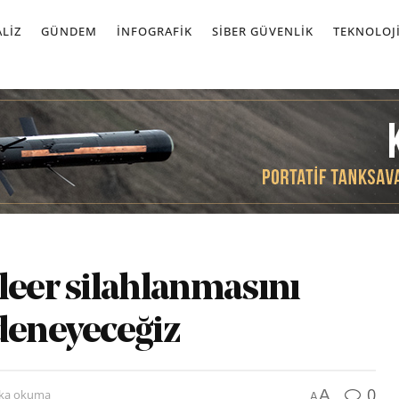
LIZ
GÜNDEM
İNFOGRAFIK
SIBER GÜVENLIK
TEKNOLOJ
leer silahlanmasını
 deneyeceğiz
0
A
ika okuma
A