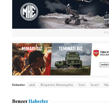
R
Etiketler:
abd
Binyamin Netanyahu
İran
İsrail
Nü
Benzer
Haberler