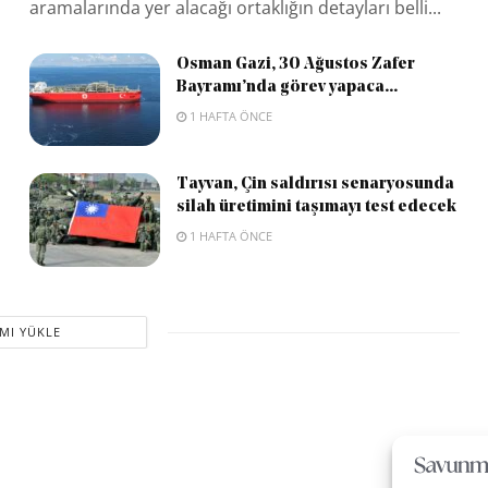
aramalarında yer alacağı ortaklığın detayları belli...
Osman Gazi, 30 Ağustos Zafer
Bayramı’nda görev yapaca...
1 HAFTA ÖNCE
Tayvan, Çin saldırısı senaryosunda
silah üretimini taşımayı test edecek
1 HAFTA ÖNCE
MI YÜKLE