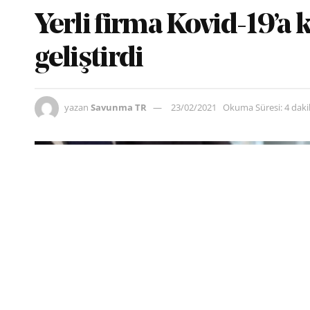
Yerli firma Kovid-19’a 
geliştirdi
yazan
Savunma TR
23/02/2021
Okuma Süresi: 4 dak