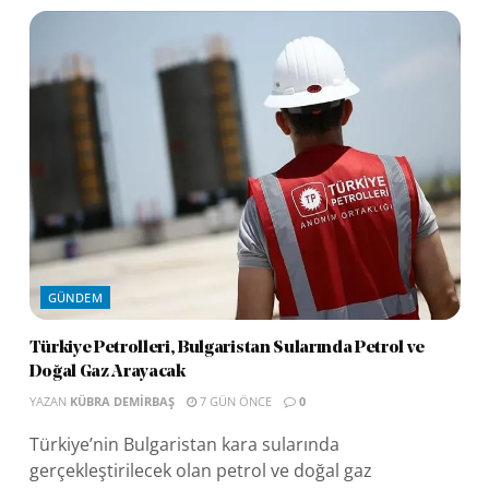
GÜNDEM
Türkiye Petrolleri, Bulgaristan Sularında Petrol ve
Doğal Gaz Arayacak
YAZAN
KÜBRA DEMIRBAŞ
7 GÜN ÖNCE
0
Türkiye’nin Bulgaristan kara sularında
gerçekleştirilecek olan petrol ve doğal gaz