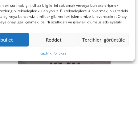
imleri sunmak için, cihaz bilgilerini saklamak ve/veya bunlara erişmek
ezler gibi teknolojiler kullanıyoruz. Bu teknolojilere izin vermek, bu sitedeki
nışı veya benzersiz kimlikler gibi verileri işlememize izin verecektir. Onay
a onayı geri çekmek, belirli özellikleri ve işlevleri olumsuz etkileyebilir.
bul et
Reddet
Tercihleri görüntüle
Gizlilik Politikası