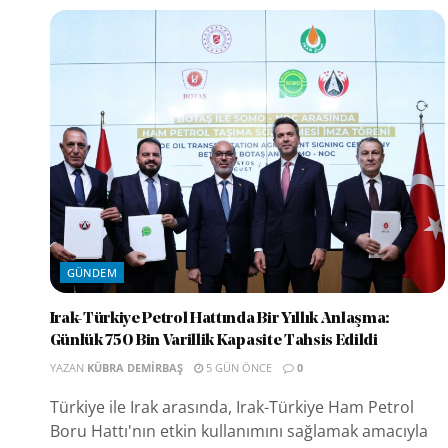
GÜNDEM
Irak-Türkiye Petrol Hattında Bir Yıllık Anlaşma:
Günlük 750 Bin Varillik Kapasite Tahsis Edildi
YAZAN
KÜBRA DEMIRBAŞ
5 GÜN ÖNCE
0
Türkiye ile Irak arasında, Irak-Türkiye Ham Petrol
Boru Hattı'nın etkin kullanımını sağlamak amacıyla