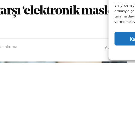
En iyi deney
karşı ‘elektronik maske’
amacıyla çer
tarama davra
vermemek vey
Ka
0
A
ika okuma
A