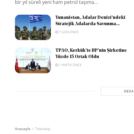
bir yıl süreli yeni ham petrol taşıma...
Yunanistan, Adalar Denizi’ndeki
Stratejik Adalarda Savunma...
7 GÜN ÖNCE
TPAO, Kerkük’te BP’nin Şirketine
Yüzde 15 Ortak Oldu
1 HAFTA ÖNCE
DEVA
Anasayfa
Teknoloji