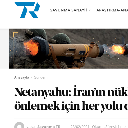
SAVUNMA SANAYII
ARAŞTIRMA-ANA
Anasayfa
Gündem
Netanyahu: İran’ın nük
önlemek için her yolu
yazan
Savunma TR
23/02/2021
Okuma Süresi: 1 dak