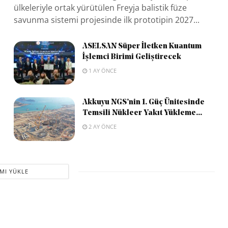
ülkeleriyle ortak yürütülen Freyja balistik füze
savunma sistemi projesinde ilk prototipin 2027...
ASELSAN Süper İletken Kuantum
İşlemci Birimi Geliştirecek
1 AY ÖNCE
Akkuyu NGS’nin 1. Güç Ünitesinde
Temsili Nükleer Yakıt Yükleme...
2 AY ÖNCE
MI YÜKLE