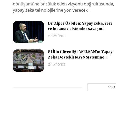
dönüşümüne öncülük eden vizyonu doğrultusunda,
yapay zekâ teknolojilerine yön verecek...
Dr. Alper Özbilen: Yapay zekâ, veri
ve insansız sistemler savaşın...
1 AY ÖNCE
81 İlin Güvenliği ASELSAN’ın Yapay
Zeka Destekli KGYS Sistemine...
1 AY ÖNCE
DEVA