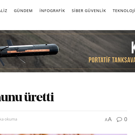
LIZ
GÜNDEM
İNFOGRAFIK
SIBER GÜVENLIK
TEKNOLOJ
onunu üretti
0
A
ika okuma
A