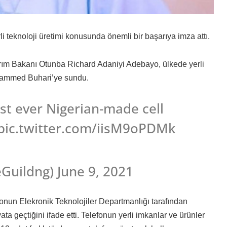
li teknoloji üretimi konusunda önemli bir başarıya imza attı.
tırım Bakanı Otunba Richard Adaniyi Adebayo, ülkede yerli
Muhammed Buhari’ye sundu.
st ever Nigerian-made cell
pic.twitter.com/iisM9oPDMk
Guildng) June 9, 2021
onun Elekronik Teknolojiler Departmanlığı tarafından
ta geçtiğini ifade etti. Telefonun yerli imkanlar ve ürünler