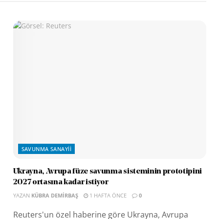
SAVUNMA SANAYII
Ukrayna, Avrupa füze savunma sisteminin prototipini
2027 ortasına kadar istiyor
YAZAN
KÜBRA DEMIRBAŞ
1 HAFTA ÖNCE
0
Reuters'un özel haberine göre Ukrayna, Avrupa