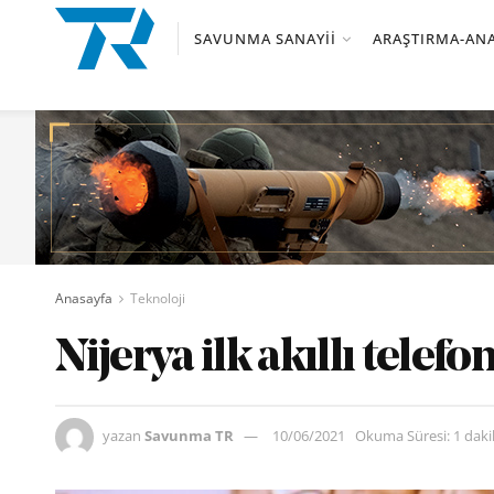
SAVUNMA SANAYII
ARAŞTIRMA-ANA
Anasayfa
Teknoloji
Nijerya ilk akıllı telef
yazan
Savunma TR
10/06/2021
Okuma Süresi: 1 dak