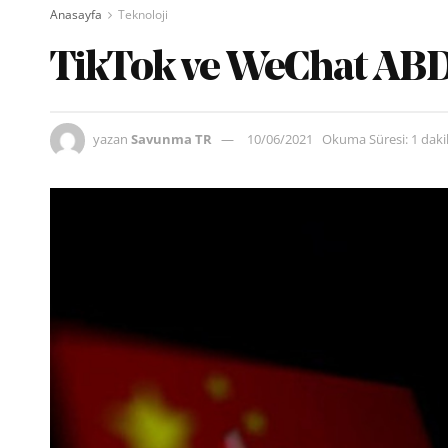
Anasayfa
Teknoloji
TikTok ve WeChat ABD’
yazan
Savunma TR
10/06/2021
Okuma Süresi: 1 dak