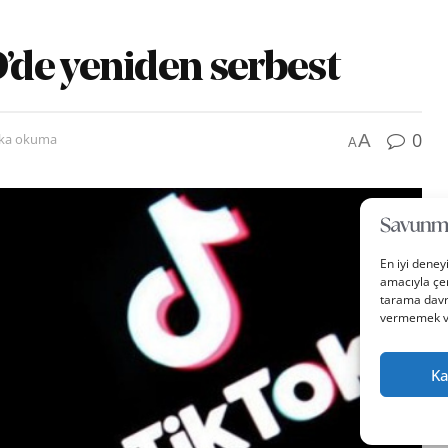
de yeniden serbest
0
A
ika okuma
A
En iyi deney
amacıyla çer
tarama davra
vermemek vey
Ka