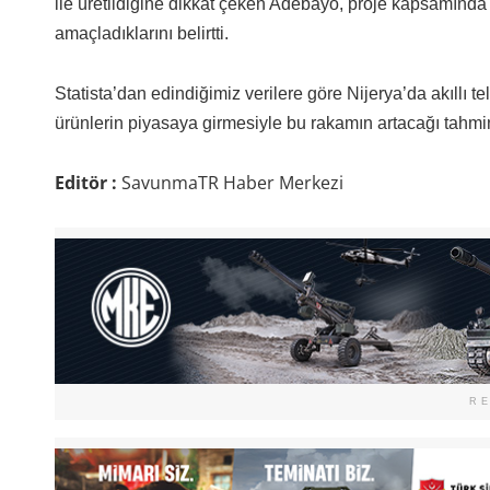
ile üretildiğine dikkat çeken Adebayo, proje kapsamında 
amaçladıklarını belirtti.
Statista’dan edindiğimiz verilere göre Nijerya’da akıllı te
ürünlerin piyasaya girmesiyle bu rakamın artacağı tahmin
Editör :
SavunmaTR Haber Merkezi
R