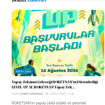
Benzer
Haberler
YAPAY ZEKA
Yapay Zekânın Geleceği ROKETSAN’ın Düzenlediği
LEVEL-UP AI | ROKETSAN Yapay Zek...
YAZAN
KÜBRA DEMIRBAŞ
1 HAFTA ÖNCE
0
ROKETSAN’ın yapay zekâ odaklı ve yetenek