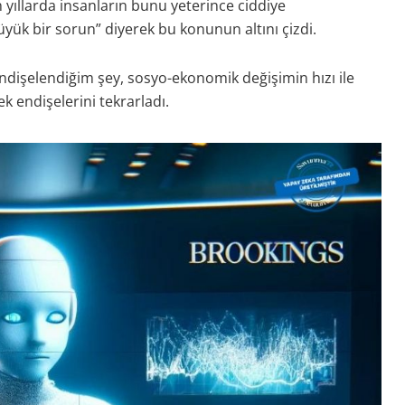
n yıllarda insanların bunu yeterince ciddiye
 bir sorun” diyerek bu konunun altını çizdi.
ndişelendiğim şey, sosyo-ekonomik değişimin hızı ile
k endişelerini tekrarladı.