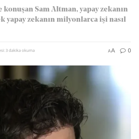
de konuşan Sam Altman, yapay zekanın
 yapay zekanın milyonlarca işi nasıl
0
A
si: 3 dakika okuma
A