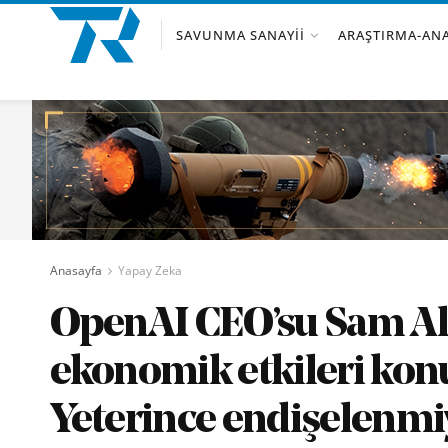
SAVUNMA SANAYII
ARAŞTIRMA-ANA
Anasayfa
Yapay Zeka
OpenAI CEO’su Sam Al
ekonomik etkileri kon
Yeterince endişelenmi