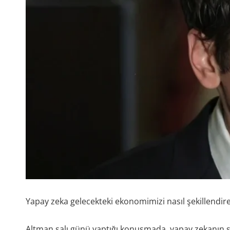
Yapay zeka gelecekteki ekonomimizi nasıl şekillendir
Altman salı günü yaptığı konuşmada, yapay zekanın 