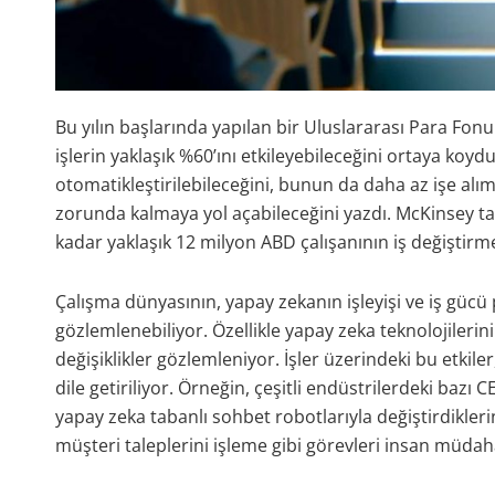
Bu yılın başlarında yapılan bir Uluslararası Para Fon
işlerin yaklaşık %60’ını etkileyebileceğini ortaya koydu
otomatikleştirilebileceğini, bunun da daha az işe alım
zorunda kalmaya yol açabileceğini yazdı. McKinsey tar
kadar yaklaşık 12 milyon ABD çalışanının iş değiştirmes
Çalışma dünyasının, yapay zekanın işleyişi ve iş gücü p
gözlemlenebiliyor. Özellikle yapay zeka teknolojilerini
değişiklikler gözlemleniyor. İşler üzerindeki bu etkile
dile getiriliyor. Örneğin, çeşitli endüstrilerdeki bazı C
yapay zeka tabanlı sohbet robotlarıyla değiştirdiklerin
müşteri taleplerini işleme gibi görevleri insan müdah