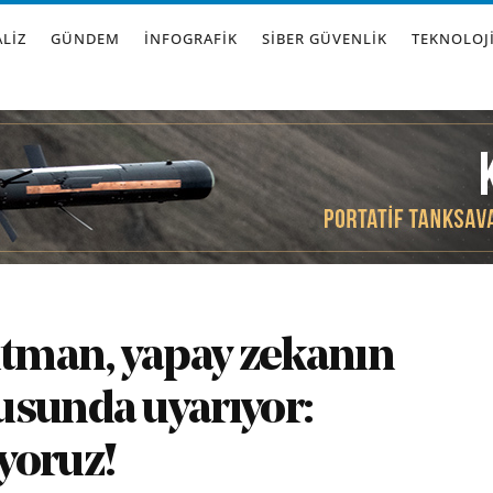
LIZ
GÜNDEM
İNFOGRAFIK
SIBER GÜVENLIK
TEKNOLOJ
tman, yapay zekanın
usunda uyarıyor:
yoruz!