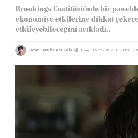
Brookings Enstitüsü'nde bir panel
ekonomiye etkilerine dikkat çekerek
etkileyebileceğini açıkladı..
yazan
Faruk Bera Zülaloğlu
09/05/2024
Okuma Süre