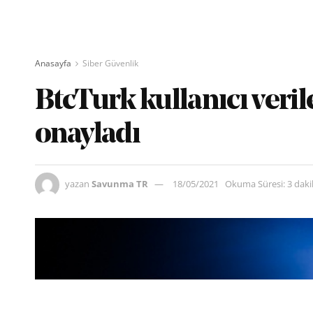
Anasayfa
Siber Güvenlik
BtcTurk kullanıcı verile
onayladı
yazan
Savunma TR
18/05/2021
Okuma Süresi: 3 dak