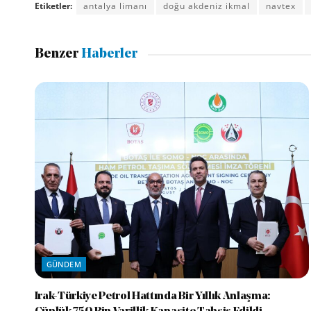
Etiketler:
antalya limanı
doğu akdeniz ikmal
navtex
Benzer
Haberler
GÜNDEM
Irak-Türkiye Petrol Hattında Bir Yıllık Anlaşma: