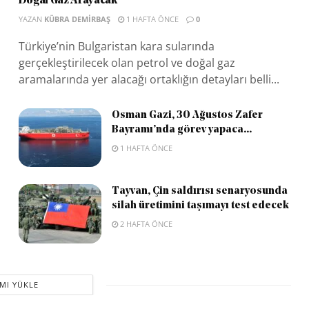
Doğal Gaz Arayacak
YAZAN
KÜBRA DEMIRBAŞ
1 HAFTA ÖNCE
0
Türkiye’nin Bulgaristan kara sularında
gerçekleştirilecek olan petrol ve doğal gaz
aramalarında yer alacağı ortaklığın detayları belli...
Osman Gazi, 30 Ağustos Zafer
Bayramı’nda görev yapaca...
1 HAFTA ÖNCE
Tayvan, Çin saldırısı senaryosunda
silah üretimini taşımayı test edecek
2 HAFTA ÖNCE
MI YÜKLE