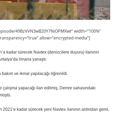
d/episode/49BzVVN3wB20Y7NiOPMXwt” width=”100%”
transparency=”true” allow=”encrypted-media”]
’a kadar sürecek Navtex (denizcilere duyuru) ilanının
ntalya’da limana yanaştı.
 bakım ve ikmal yapılacağı öğrenildi.
 çalışma yapacağı ilan edilmiş, Demre sahasındaki
müştü.
n 2021’e kadar sürecek yeni Navtex ilanının ardından gemi,