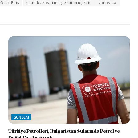
Oruç Reis
sismik araştırma gemii oruç reis
yanaşma
GÜNDEM
Türkiye Petrolleri, Bulgaristan Sularında Petrol ve