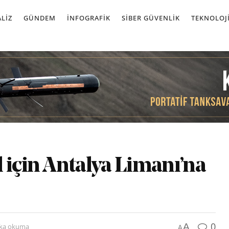
LIZ
GÜNDEM
İNFOGRAFIK
SIBER GÜVENLIK
TEKNOLOJ
 için Antalya Limanı’na
0
A
ika okuma
A