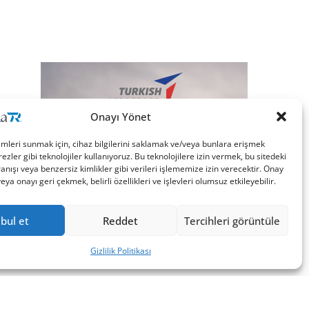
Onayı Yönet
imleri sunmak için, cihaz bilgilerini saklamak ve/veya bunlara erişmek
ezler gibi teknolojiler kullanıyoruz. Bu teknolojilere izin vermek, bu sitedeki
nışı veya benzersiz kimlikler gibi verileri işlememize izin verecektir. Onay
a onayı geri çekmek, belirli özellikleri ve işlevleri olumsuz etkileyebilir.
bul et
Reddet
Tercihleri görüntüle
Gizlilik Politikası