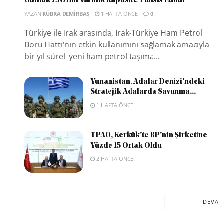
Günlük 750 Bin Varillik Kapasite Tahsis Edildi
YAZAN
KÜBRA DEMIRBAŞ
1 HAFTA ÖNCE
0
Türkiye ile Irak arasında, Irak-Türkiye Ham Petrol
Boru Hattı'nın etkin kullanımını sağlamak amacıyla
bir yıl süreli yeni ham petrol taşıma...
Yunanistan, Adalar Denizi’ndeki
Stratejik Adalarda Savunma...
1 HAFTA ÖNCE
TPAO, Kerkük’te BP’nin Şirketine
Yüzde 15 Ortak Oldu
2 HAFTA ÖNCE
DEVA