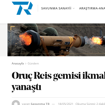
SAVUNMA SANAYII
ARAŞTIRMA-ANA
Anasayfa
Gündem
Oruç Reis gemisi ikmal
yanaştı
yazan
Savunma TR
18/05/2021
Okuma Süresi: 2 dak