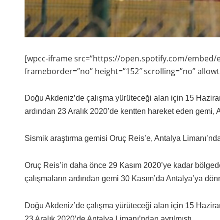
[wpcc-iframe src=”https://open.spotify.com/embe
frameborder=”no” height=”152″ scrolling=”no” allow
Doğu Akdeniz’de çalışma yürüteceği alan için 15 Haziran
ardından 23 Aralık 2020’de kentten hareket eden gemi, A
Sismik araştırma gemisi Oruç Reis’e, Antalya Limanı’nda
Oruç Reis’in daha önce 29 Kasım 2020’ye kadar bölgede
çalışmaların ardından gemi 30 Kasım’da Antalya’ya dön
Doğu Akdeniz’de çalışma yürüteceği alan için 15 Hazira
23 Aralık 2020’de Antalya Limanı’ndan ayrılmıştı.