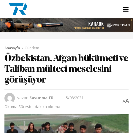
Anasayfa
Gündem
Özbekistan, Afgan hükümeti ve
Taliban mülteci meselesini
görüşüyor
yazan
Savunma TR
15/08/2021
A
A
Okuma Süresi: 1 dakika okuma