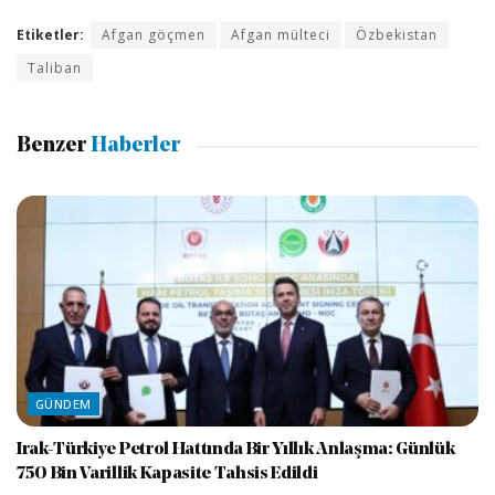
Etiketler:
Afgan göçmen
Afgan mülteci
Özbekistan
Taliban
Benzer
Haberler
GÜNDEM
Irak-Türkiye Petrol Hattında Bir Yıllık Anlaşma: Günlük
750 Bin Varillik Kapasite Tahsis Edildi