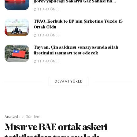
görev yapacağı Sakarya Gaz Sahası’na...
1 HAFTA ÖNCE
TPAO, Kerkük’te BP’nin Şirketine Yüzde 15
Ortak Oldu
1 HAFTA ÖNCE
Tayvan, Çin saldırısı senaryosunda silah
üretimini taşımayı test edecek
1 HAFTA ÖNCE
DEVAMI YÜKLE
Anasayfa
Gündem
Mısır ve BAE ortak askeri