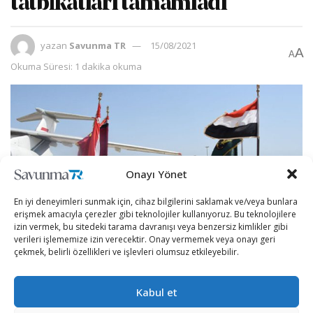
tatbikatları tamamladı
yazan
Savunma TR
15/08/2021
A
A
Okuma Süresi: 1 dakika okuma
Onayı Yönet
En iyi deneyimleri sunmak için, cihaz bilgilerini saklamak ve/veya bunlara
erişmek amacıyla çerezler gibi teknolojiler kullanıyoruz. Bu teknolojilere
izin vermek, bu sitedeki tarama davranışı veya benzersiz kimlikler gibi
verileri işlememize izin verecektir. Onay vermemek veya onayı geri
çekmek, belirli özellikleri ve işlevleri olumsuz etkileyebilir.
Mısır ve BAE’nin ortak hava görevleri yürütme ve
Kabul et
uzmanlık alışverişini geliştirmeye yönelik
gerçekleştirdikleri bir dizi tatbikat Cumartesi günü sona