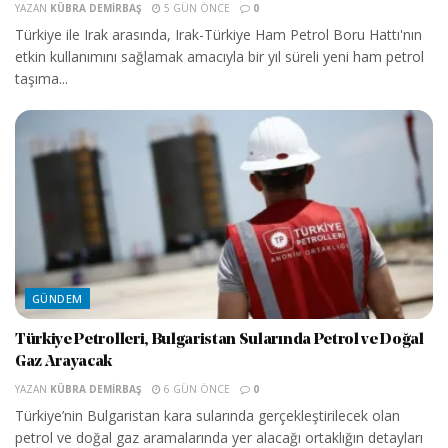
YAZAN
KÜBRA DEMIRBAŞ
5 GÜN ÖNCE
0
Türkiye ile Irak arasında, Irak-Türkiye Ham Petrol Boru Hattı'nın
etkin kullanımını sağlamak amacıyla bir yıl süreli yeni ham petrol
taşıma...
GÜNDEM
Türkiye Petrolleri, Bulgaristan Sularında Petrol ve Doğal
Gaz Arayacak
YAZAN
KÜBRA DEMIRBAŞ
6 GÜN ÖNCE
0
Türkiye’nin Bulgaristan kara sularında gerçekleştirilecek olan
petrol ve doğal gaz aramalarında yer alacağı ortaklığın detayları