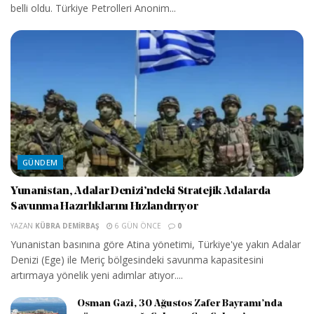
belli oldu. Türkiye Petrolleri Anonim...
GÜNDEM
Yunanistan, Adalar Denizi’ndeki Stratejik Adalarda
Savunma Hazırlıklarını Hızlandırıyor
YAZAN
KÜBRA DEMIRBAŞ
6 GÜN ÖNCE
0
Yunanistan basınına göre Atina yönetimi, Türkiye'ye yakın Adalar
Denizi (Ege) ile Meriç bölgesindeki savunma kapasitesini
artırmaya yönelik yeni adımlar atıyor....
Osman Gazi, 30 Ağustos Zafer Bayramı’nda