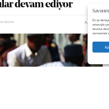
rılar devam ediyor
En iyi deney
0
A
ika okuma
A
amacıyla çer
tarama davra
vermemek vey
Ka