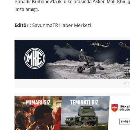
Bahadır Kurbanov’la iki ülke arasında Askeri Mali İşbir
imzalamıştı.
Editör :
SavunmaTR Haber Merkezi
R