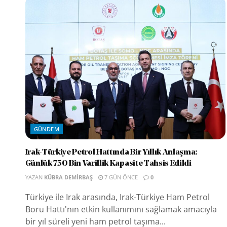
GÜNDEM
Irak-Türkiye Petrol Hattında Bir Yıllık Anlaşma:
Günlük 750 Bin Varillik Kapasite Tahsis Edildi
YAZAN
KÜBRA DEMIRBAŞ
7 GÜN ÖNCE
0
Türkiye ile Irak arasında, Irak-Türkiye Ham Petrol
Boru Hattı'nın etkin kullanımını sağlamak amacıyla
bir yıl süreli yeni ham petrol taşıma...