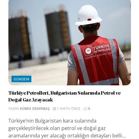
GÜNDEM
Türkiye Petrolleri, Bulgaristan Sularında Petrol ve
Doğal Gaz Arayacak
YAZAN
KÜBRA DEMIRBAŞ
1 HAFTA ÖNCE
0
Türkiye’nin Bulgaristan kara sularında
gerçekleştirilecek olan petrol ve doğal gaz
aramalarında yer alacağı ortaklığın detayları belli...