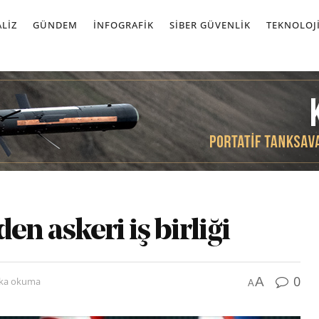
LIZ
GÜNDEM
İNFOGRAFIK
SIBER GÜVENLIK
TEKNOLOJ
en askeri iş birliği
0
A
ika okuma
A