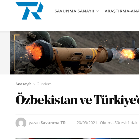
SAVUNMA SANAYII
ARAŞTIRMA-ANA
Anasayfa
Gündem
Özbekistan ve Türkiye’d
yazan
Savunma TR
20/03/2021
Okuma Süresi: 1 dak