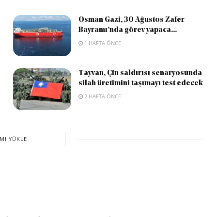
Osman Gazi, 30 Ağustos Zafer
Bayramı’nda görev yapaca...
1 HAFTA ÖNCE
Tayvan, Çin saldırısı senaryosunda
silah üretimini taşımayı test edecek
2 HAFTA ÖNCE
MI YÜKLE