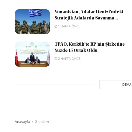
Yunanistan, Adalar Denizi’ndeki
Stratejik Adalarda Savunma...
1 HAFTA ÖNCE
TPAO, Kerkük’te BP’nin Şirketine
Yüzde 15 Ortak Oldu
2 HAFTA ÖNCE
DEVA
Anasayfa
Gündem