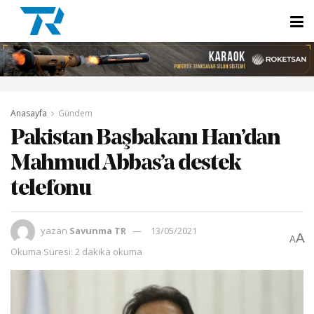
Anasayfa
Gündem
Pakistan Başbakanı Han’dan
Mahmud Abbas’a destek
telefonu
yazan
Savunma TR
13/05/2021
A
A
Okuma Süresi: 2 dakika okuma