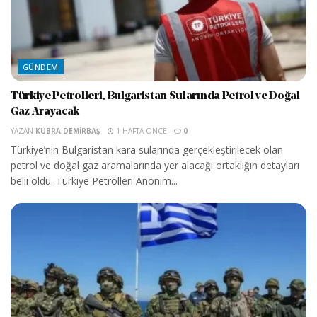
GÜNDEM
Türkiye Petrolleri, Bulgaristan Sularında Petrol ve Doğal
Gaz Arayacak
YAZAN
KÜBRA DEMIRBAŞ
1 HAFTA ÖNCE
0
Türkiye’nin Bulgaristan kara sularında gerçekleştirilecek olan
petrol ve doğal gaz aramalarında yer alacağı ortaklığın detayları
belli oldu. Türkiye Petrolleri Anonim...