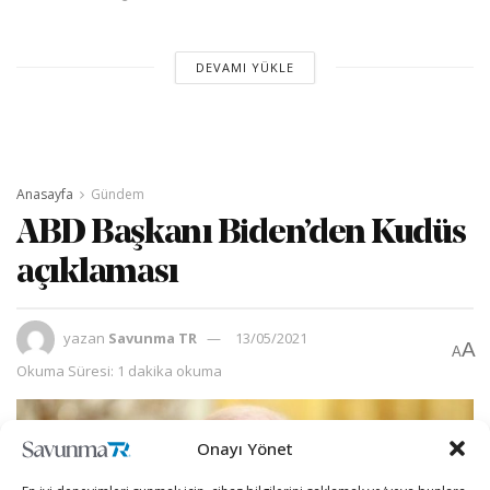
DEVAMI YÜKLE
Anasayfa
Gündem
ABD Başkanı Biden’den Kudüs
açıklaması
yazan
Savunma TR
13/05/2021
A
A
Okuma Süresi: 1 dakika okuma
Onayı Yönet