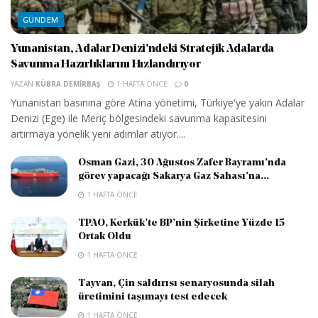
GÜNDEM
Yunanistan, Adalar Denizi’ndeki Stratejik Adalarda
Savunma Hazırlıklarını Hızlandırıyor
YAZAN
KÜBRA DEMIRBAŞ
1 HAFTA ÖNCE
0
Yunanistan basınına göre Atina yönetimi, Türkiye'ye yakın Adalar
Denizi (Ege) ile Meriç bölgesindeki savunma kapasitesini
artırmaya yönelik yeni adımlar atıyor....
Osman Gazi, 30 Ağustos Zafer Bayramı’nda
görev yapacağı Sakarya Gaz Sahası’na...
1 HAFTA ÖNCE
TPAO, Kerkük’te BP’nin Şirketine Yüzde 15
Ortak Oldu
1 HAFTA ÖNCE
Tayvan, Çin saldırısı senaryosunda silah
üretimini taşımayı test edecek
1 HAFTA ÖNCE