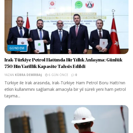
GÜNDEM
Irak-Türkiye Petrol Hattında Bir Yıllık Anlaşma: Günlük
750 Bin Varillik Kapasite Tahsis Edildi
YAZAN
KÜBRA DEMIRBAŞ
6 GÜN ÖNCE
0
Türkiye ile Irak arasında, Irak-Türkiye Ham Petrol Boru Hattı'nın
etkin kullanımını sağlamak amacıyla bir yıl süreli yeni ham petrol
taşıma...