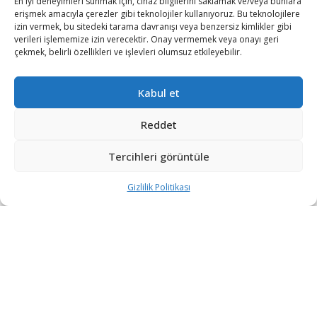
En iyi deneyimleri sunmak için, cihaz bilgilerini saklamak ve/veya bunlara
erişmek amacıyla çerezler gibi teknolojiler kullanıyoruz. Bu teknolojilere
izin vermek, bu sitedeki tarama davranışı veya benzersiz kimlikler gibi
verileri işlememize izin verecektir. Onay vermemek veya onayı geri
çekmek, belirli özellikleri ve işlevleri olumsuz etkileyebilir.
Kabul et
Reddet
ABD Başkanı Joe Biden, Beyaz Saray’da bir gazetecinin
“İsrail Başbakanı Binyamin Netanyahu’nun şiddeti
Tercihleri görüntüle
durdurmak için yeterince çalıştığına inanıyor musunuz?”
Gizlilik Politikası
şeklindeki sorusunu yanıtladı.
Dün Netanyahu ile bir telefon görüşmesi gerçekleştirdiğini
anımsatan Biden, Dışişleri Bakanlığı, Savunma Bakanlığı
ve İstihbarat Topluluğunun da sadece İsrailli değil,
bölgedeki birçok ülkedeki mevkidaşları ile görüştüğünü
kaydetti.